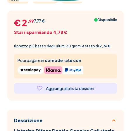
€ 2
Disponibile
7,77 €
,99
Stai risparmiando 4,78 €
Il prezzo più basso degli ultimi 30 giorni è stato di
2,76 €
Puoi pagare in
comode rate con
Aggiungi alla lista desideri
Descrizione
Listerine Difesa Denti e Gengive Collutorio