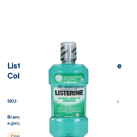
Listerine Difesa Denti e Gengive
Collutorio 500 ml
SKU:
922411804
Produttore:
johnson &
johnson spa
Brand:
listerine difesa denti
e gengive
Cosmesi
Igiene orale
Collutori