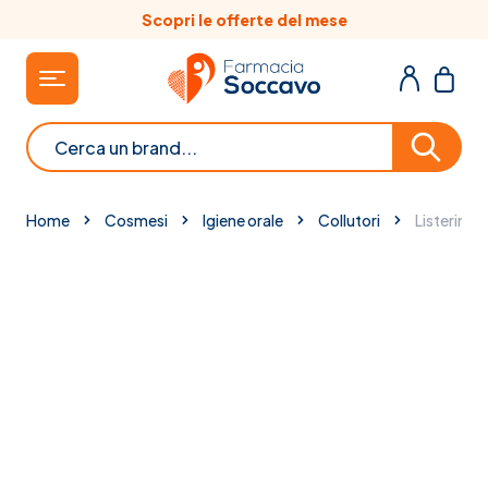
Salta al contenuto
Scopri le offerte del mese
Cerca
Home
Cosmesi
Igiene orale
Collutori
Listerine 