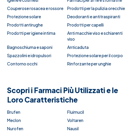
Igiene e cosmesi
Farmaci per afte e stomatite
Couperose rosacea e rossore
Prodotti per la pulizia orecchie
Protezione solare
Deodoranti e antitraspiranti
Prodotti antirughe
Prodotti per capelli
Prodotti per igiene intima
Anti macchie viso e schiarenti
viso
Bagnoschiuma e saponi
Anticaduta
Spazzolini e idropulsori
Protezione solare per il corpo
Contorno occhi
Rinforzante per unghie
Scopri i Farmaci Più Utilizzati e le
Loro Caratteristiche
Brufen
Fluimucil
Meclon
Voltaren
Nurofen
Nausil