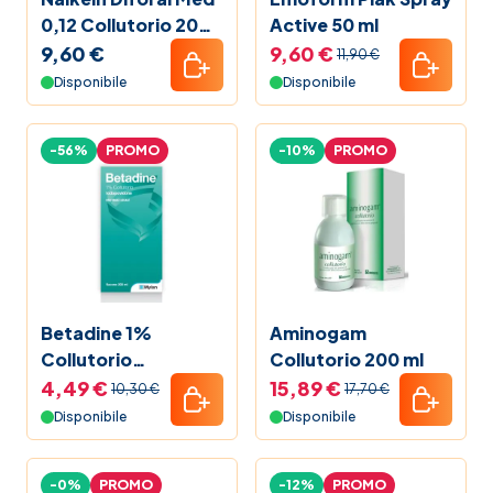
0,12 Collutorio 200
Active 50 ml
ml
9,60 €
9,60 €
11,90 €
Disponibile
Disponibile
-56%
PROMO
-10%
PROMO
Betadine 1%
Aminogam
Collutorio
Collutorio 200 ml
Iodopovidone 200
4,49 €
15,89 €
10,30 €
17,70 €
ml
Disponibile
Disponibile
-0%
PROMO
-12%
PROMO