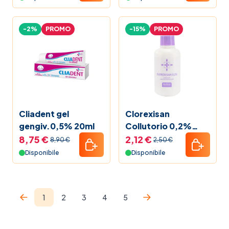
-2%
PROMO
-15%
PROMO
Cliadent gel
Clorexisan
gengiv.0,5% 20ml
Collutorio 0,2%
150ml
8,75 €
2,12 €
8,90 €
2,50 €
Disponibile
Disponibile
1
2
3
4
5
Attualmente stai leggendo la pagina
Pagina
Pagina
Pagina
Pagina