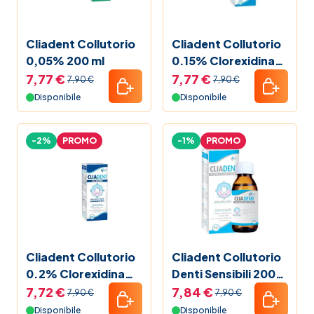
Cliadent Collutorio
Cliadent Collutorio
0,05% 200 ml
0.15% Clorexidina
250ml
7,77 €
7,77 €
7,90 €
7,90 €
Disponibile
Disponibile
-2%
PROMO
-1%
PROMO
Cliadent Collutorio
Cliadent Collutorio
0.2% Clorexidina
Denti Sensibili 200
200ml
ml
7,72 €
7,84 €
7,90 €
7,90 €
Disponibile
Disponibile