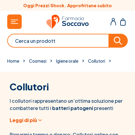
Salta al contenuto
Oggi Prezzi Shock. Approfittane subito
Cerca
Home
Cosmesi
Igiene orale
Collutori
Collutori
I collutori rappresentano un’ottima soluzione per
combattere tutti i
batteri patogeni
presenti
all’interno della bocca.
Leggi di più
Vengono adoperati anche per curare le
infezioni
delle gengive, per rimuovere la placca
Risparmia tempo e denaro: Collutori online con