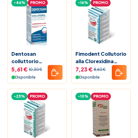
-46%
PROMO
-16%
PROMO
Dentosan
Fimodent Collutorio
colluttorio
alla Clorexidina
trattamento
0.12% 200 ml
5,61 €
7,23 €
10,30 €
8,60 €
quotidiano
Disponibile
Disponibile
-23%
PROMO
-10%
PROMO