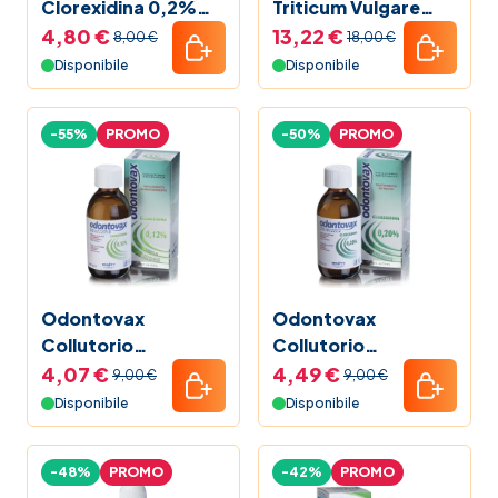
Clorexidina 0,2%
Triticum Vulgare
250 ml
250 ml
4,80 €
13,22 €
8,00 €
18,00 €
Disponibile
Disponibile
-55%
PROMO
-50%
PROMO
Odontovax
Odontovax
Collutorio
Collutorio
Clorexidina 0,12%
Clorexidina 0,20%
4,07 €
4,49 €
9,00 €
9,00 €
200 ml
200 ml
Disponibile
Disponibile
-48%
PROMO
-42%
PROMO