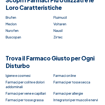
Scopri i Farmaci Più Utilizzati e le
Loro Caratteristiche
Brufen
Fluimucil
Meclon
Voltaren
Nurofen
Nausil
Buscopan
Zirtec
Trova il Farmaco Giusto per Ogni
Disturbo
Igiene e cosmesi
Farmaci on line
Farmaci per colite e dolori
Farmaci per tosse secca
addominali
Farmaci per vene e capillari
Farmaci per allergie
Farmaci per tosse grassa
Integratori per muscoli e nervi