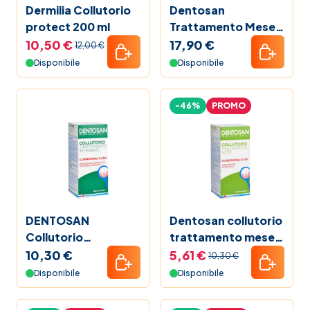
Dermilia Collutorio
Dentosan
protect 200 ml
Trattamento Mese
500 ml
10,50 €
17,90 €
12,00 €
Disponibile
Disponibile
-46%
PROMO
DENTOSAN
Dentosan collutorio
Collutorio
trattamento mese
Trattamento
200ml
10,30 €
5,61 €
10,30 €
Intensivo 200 ml
Disponibile
Disponibile