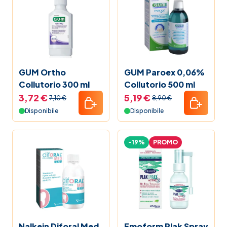
GUM Ortho
GUM Paroex 0,06%
Collutorio 300 ml
Collutorio 500 ml
3,72 €
5,19 €
7,10 €
8,90 €
Disponibile
Disponibile
-19%
PROMO
Nalkein Diforal Med
Emoform Plak Spray