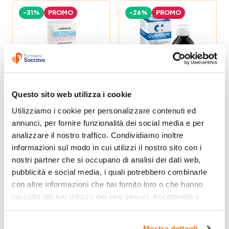
-31%
PROMO
-26%
PROMO
Questo sito web utilizza i cookie
Curasept
Curasept ADS DNA
Sensitivity
Clorexidina 0.12
Utilizziamo i cookie per personalizzare contenuti ed 
Collutorio Denti
Collutorio 200 ml
4,79 €
7,13 €
annunci, per fornire funzionalità dei social media e per 
6,90 €
9,60 €
Sensibili 200 ml
analizzare il nostro traffico. Condividiamo inoltre 
Disponibile
Disponibile
informazioni sul modo in cui utilizzi il nostro sito con i 
nostri partner che si occupano di analisi dei dati web, 
-19%
PROMO
-23%
PROMO
pubblicità e social media, i quali potrebbero combinarle 
con altre informazioni che hai fornito loro o che hanno 
raccolto dal tuo utilizzo dei loro servizi. Accettando e 
chiudendo ti sarà offerta la migliore esperienza di 
acquisto.
Mostra dettagli