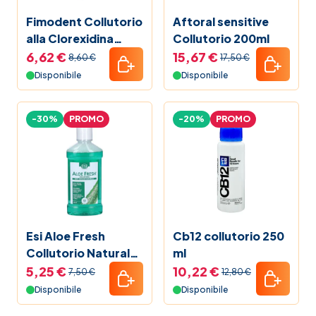
Fimodent Collutorio
Aftoral sensitive
alla Clorexidina
Collutorio 200ml
0.20% 200 ml
6,62 €
15,67 €
8,60 €
17,50 €
Disponibile
Disponibile
-30%
PROMO
-20%
PROMO
Esi Aloe Fresh
Cb12 collutorio 250
Collutorio Naturale
ml
Antibatterico
5,25 €
10,22 €
7,50 €
12,80 €
all'Aloe Vera 500 ml
Disponibile
Disponibile