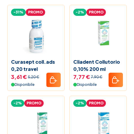
-31%
PROMO
-2%
PROMO
Curasept coll.ads
Cliadent Collutorio
0,20 travel
0,10% 200 ml
3,61 €
7,77 €
5,20 €
7,90 €
Disponibile
Disponibile
-2%
PROMO
-2%
PROMO