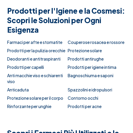
Prodotti per l'Igiene e la Cosmesi:
Scopri le Soluzioni per Ogni
Esigenza
Farmaci per afte e stomatite
Couperose rosacea e rossore
Prodotti per la pulizia orecchie
Protezione solare
Deodoranti e antitraspiranti
Prodotti antirughe
Prodotti per capelli
Prodotti per igiene intima
Anti macchie viso e schiarenti
Bagnoschiuma e saponi
viso
Anticaduta
Spazzolini e idropulsori
Protezione solare per il corpo
Contorno occhi
Rinforzante per unghie
Prodotti per acne