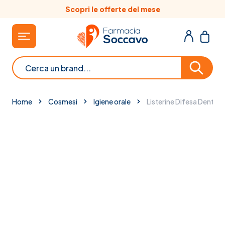
Salta al contenuto
Scopri le offerte del mese
Cerca
Home
Cosmesi
Igiene orale
Listerine Difesa Denti 