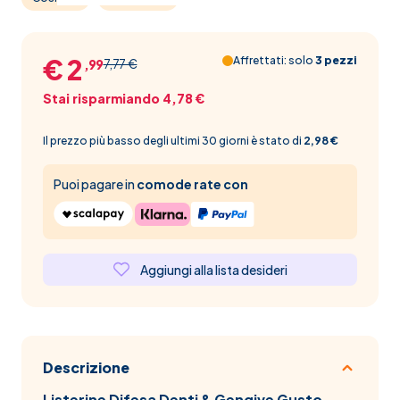
€ 2
Affrettati: solo
3 pezzi
7,77 €
,99
Stai risparmiando 4,78 €
Il prezzo più basso degli ultimi 30 giorni è stato di
2,98 €
Puoi pagare in
comode rate con
Aggiungi alla lista desideri
Descrizione
Listerine Difesa Denti & Gengive Gusto