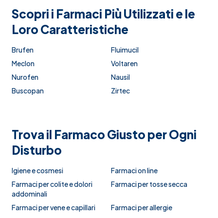
Scopri i Farmaci Più Utilizzati e le
Loro Caratteristiche
Brufen
Fluimucil
Meclon
Voltaren
Nurofen
Nausil
Buscopan
Zirtec
Trova il Farmaco Giusto per Ogni
Disturbo
Igiene e cosmesi
Farmaci on line
Farmaci per colite e dolori
Farmaci per tosse secca
addominali
Farmaci per vene e capillari
Farmaci per allergie