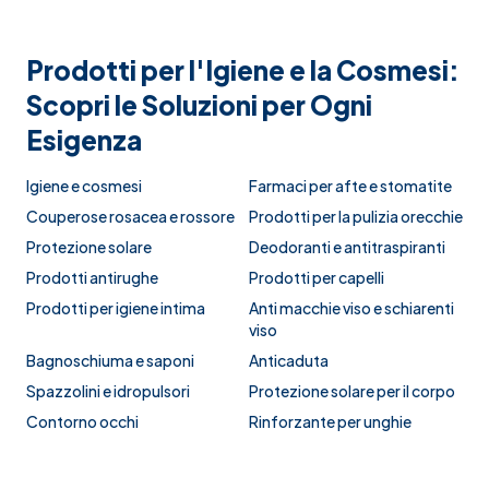
Prodotti per l'Igiene e la Cosmesi:
Scopri le Soluzioni per Ogni
Esigenza
Igiene e cosmesi
Farmaci per afte e stomatite
Couperose rosacea e rossore
Prodotti per la pulizia orecchie
Protezione solare
Deodoranti e antitraspiranti
Prodotti antirughe
Prodotti per capelli
Prodotti per igiene intima
Anti macchie viso e schiarenti
viso
Bagnoschiuma e saponi
Anticaduta
Spazzolini e idropulsori
Protezione solare per il corpo
Contorno occhi
Rinforzante per unghie