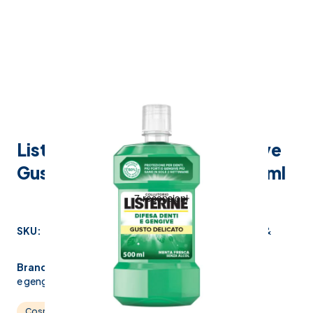
Listerine Difesa Denti & Gengive
Gusto Delicato Collutorio 500 ml
SKU:
975524481
Produttore:
johnson &
johnson spa
Brand:
listerine difesa denti
e gengive
Cosmesi
Igiene orale