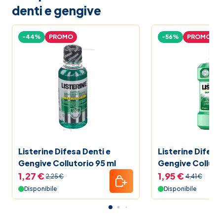
denti e gengive
-44%
PROMO
-56%
PROMO
Listerine Difesa Denti e
Listerine Difesa
Gengive Collutorio 95 ml
Gengive Colluto
1,27 €
1,95 €
2,25 €
4,41 €
Disponibile
Disponibile