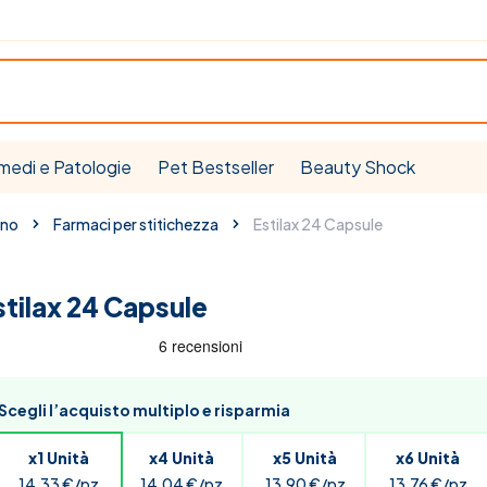
medi e Patologie
Pet Bestseller
Beauty Shock
ino
Farmaci per stitichezza
Estilax 24 Capsule
stilax 24 Capsule
Scegli l’acquisto multiplo e risparmia
x1 Unità
x4 Unità
x5 Unità
x6 Unità
14,33 €/pz
14,04 €/pz
13,90 €/pz
13,76 €/pz