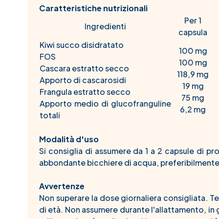
Caratteristiche nutrizionali
Per 1
Ingredienti
capsula
Kiwi succo disidratato
100 mg
FOS
100 mg
Cascara estratto secco
118,9 mg
Apporto di cascarosidi
19 mg
Frangula estratto secco
75 mg
Apporto medio di glucofranguline
6,2 mg
totali
Modalità d'uso
Si consiglia di assumere da 1 a 2 capsule di p
abbondante bicchiere di acqua, preferibilmente a
Avvertenze
Non superare la dose giornaliera consigliata. Ten
di età. Non assumere durante l'allattamento, in 