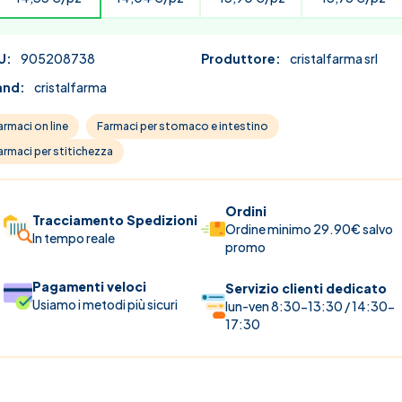
U:
905208738
Produttore:
cristalfarma srl
and:
cristalfarma
armaci on line
Farmaci per stomaco e intestino
armaci per stitichezza
Ordini
Tracciamento Spedizioni
Ordine minimo 29.90€ salvo
In tempo reale
promo
Pagamenti veloci
Servizio clienti dedicato
Usiamo i metodi più sicuri
lun-ven 8:30-13:30 / 14:30-
17:30