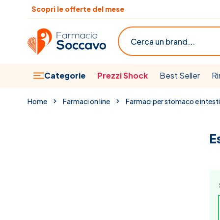
Salta al contenuto
Scopri le offerte del mese
Cerca
Categorie
Prezzi Shock
Best Seller
Ri
Home
Farmaci on line
Farmaci per stomaco e intest
E