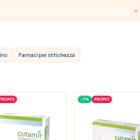
ino
Farmaci per stitichezza
PROMO
-7%
PROMO