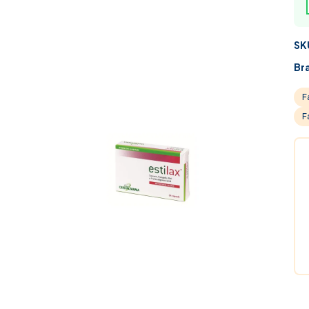
SK
Br
F
F