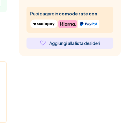
Puoi pagare in
comode rate con
Aggiungi alla lista desideri