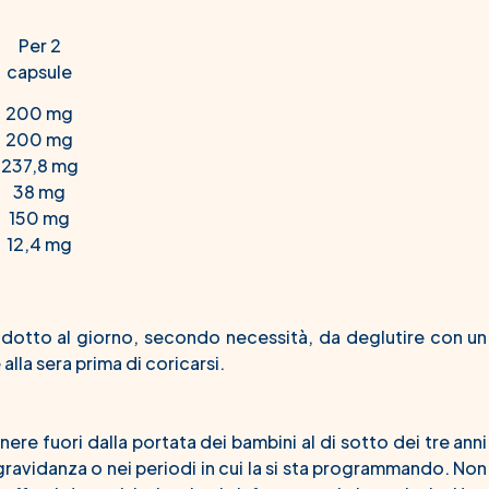
Per 2
capsule
200 mg
200 mg
237,8 mg
38 mg
150 mg
12,4 mg
rodotto al giorno, secondo necessità, da deglutire con un
lla sera prima di coricarsi.
ere fuori dalla portata dei bambini al di sotto dei tre anni
gravidanza o nei periodi in cui la si sta programmando. Non