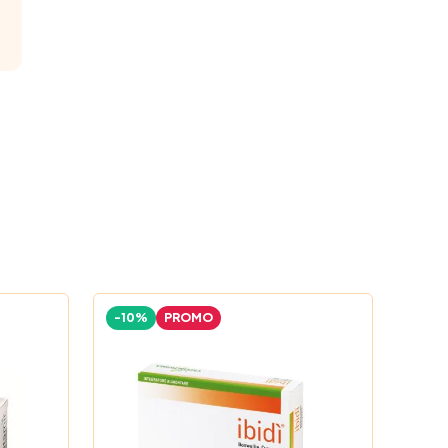
-10%
PROMO
-18