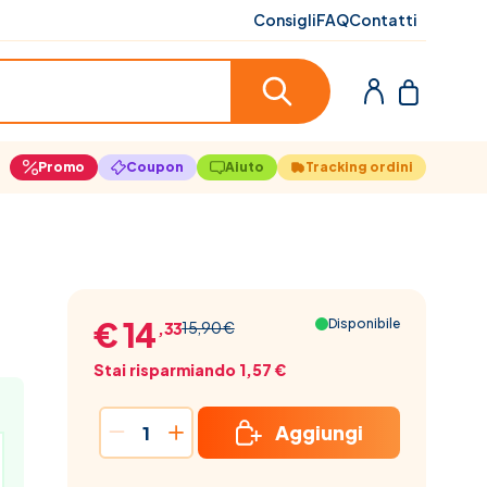
Consigli
FAQ
Contatti
Promo
Coupon
Aiuto
Tracking ordini
€ 14
Disponibile
15,90 €
,33
Stai risparmiando 1,57 €
Aggiungi