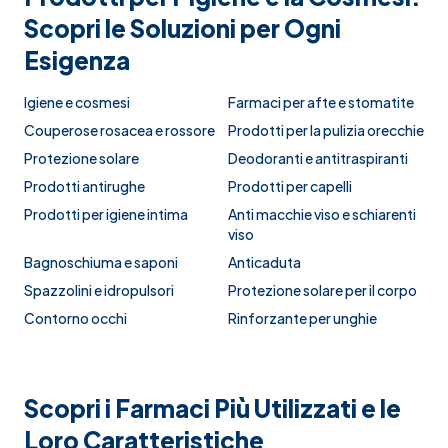
Scopri le Soluzioni per Ogni
Esigenza
Igiene e cosmesi
Farmaci per afte e stomatite
Couperose rosacea e rossore
Prodotti per la pulizia orecchie
Protezione solare
Deodoranti e antitraspiranti
Prodotti antirughe
Prodotti per capelli
Prodotti per igiene intima
Anti macchie viso e schiarenti
viso
Bagnoschiuma e saponi
Anticaduta
Spazzolini e idropulsori
Protezione solare per il corpo
Contorno occhi
Rinforzante per unghie
Scopri i Farmaci Più Utilizzati e le
Loro Caratteristiche