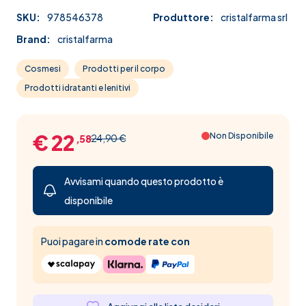
SKU:
978546378
Produttore:
cristalfarma srl
Brand:
cristalfarma
Cosmesi
Prodotti per il corpo
Prodotti idratanti e lenitivi
€ 22
Non Disponibile
24,90 €
,58
Avvisami quando questo prodotto è
disponibile
Puoi pagare in
comode rate con