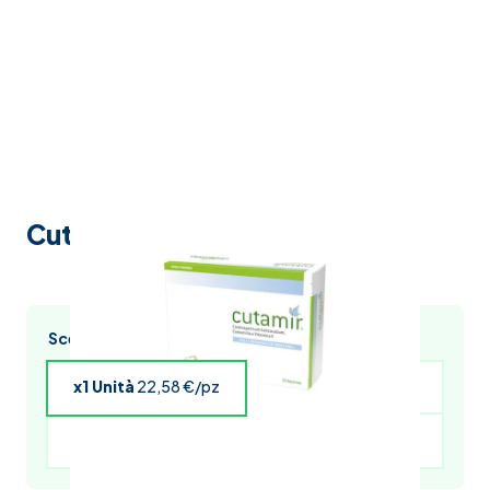
Cutamir crema 10 buste 5ml
Scegli l’acquisto multiplo e risparmia
x1 Unità
22,58 €/pz
x4 Unità
22,13 €/pz
x5 Unità
21,90 €/pz
x6 Unità
21,68 €/pz