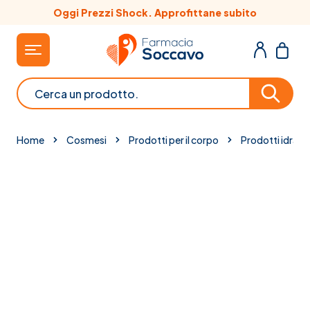
Salta al contenuto
Oggi Prezzi Shock. Approfittane subito
Cerca
Home
Cosmesi
Prodotti per il corpo
Prodotti idratant