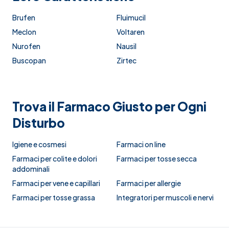
Brufen
Fluimucil
Meclon
Voltaren
Nurofen
Nausil
Buscopan
Zirtec
Trova il Farmaco Giusto per Ogni
Disturbo
Igiene e cosmesi
Farmaci on line
Farmaci per colite e dolori
Farmaci per tosse secca
addominali
Farmaci per vene e capillari
Farmaci per allergie
Farmaci per tosse grassa
Integratori per muscoli e nervi