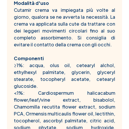
Modalità d'uso
Cutamir crema va impiegata più volte al
giorno, qualora se ne avverta la necessità. La
crema va applicata sulla cute da trattare con
dei leggeri movimenti circolari fino al suo
completo assorbimento. Si consiglia di
evitare il contatto della crema con gli occhi.
Componenti
≥1%: acqua, olus oil, cetearyl alchol,
ethylhexyl palmitate, glycerin, glyceryl
stearate, tocopheryl acetate, cetearyl
glucoside.
<1%: Cardiospermum halicacabum
flower/leaf/vine extract, bisabolol,
Chamomilla recutita flower extract, sodium
PCA, Ormensis multicaulis flower oil, lectithin,
tocopherol, ascorbyl palmitate, citric acid,
sodium phytate, sodium hydroxide,