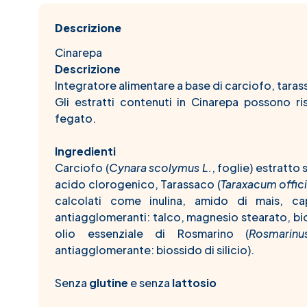
Descrizione
Cinarepa
Descrizione
Integratore alimentare a base di carciofo, tara
Gli estratti contenuti in Cinarepa possono ris
fegato.
Ingredienti
Carciofo (
Cynara scolymus L.
, foglie) estratto
acido clorogenico, Tarassaco (
Taraxacum offic
calcolati come inulina, amido di mais, caps
antiagglomeranti: talco, magnesio stearato, bios
olio essenziale di Rosmarino (
Rosmarinu
antiagglomerante: biossido di silicio).
Senza
glutine
e senza
lattosio