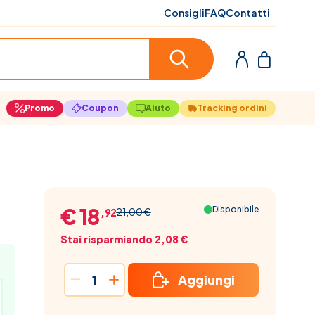
Consigli
FAQ
Contatti
Promo
Coupon
Aiuto
Tracking ordini
€ 18
Disponibile
21,00 €
,92
Stai risparmiando 2,08 €
Aggiungi