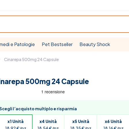
medi e Patologie
Pet Bestseller
Beauty Shock
Cinarepa 500mg 24 Capsule
inarepa 500mg 24 Capsule
Scegli l’acquisto multiplo e risparmia
x1 Unità
x4 Unità
x5 Unità
x6 Unità
18,92 €/pz
18,54 €/pz
18,35 €/pz
18,16 €/pz