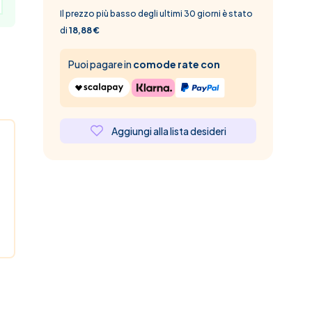
Il prezzo più basso degli ultimi 30 giorni è stato
di
18,88 €
Puoi pagare in
comode rate con
Aggiungi alla lista desideri