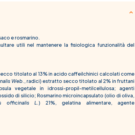
ssaco e rosmarino.
ultare utili nel mantenere la fisiologica funzionalità del
 secco titolato al 13% in acido caffeilchinici calcolati come
inalis Web.
, radici) estratto secco titolato al 2% in fruttani
ula vegetale in idrossi-propil-metilcellulosa; agenti
sido di silicio; Rosmarino microincapsulato (olio di oliva,
s officinalis L.
) 21%, gelatina alimentare, agente