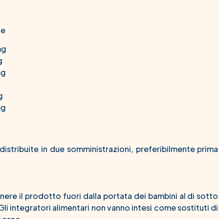
2
le
mg
g
mg
g
g
mg
distribuite in due somministrazioni, preferibilmente prima
nere il prodotto fuori dalla portata dei bambini al di sotto
Gli integratori alimentari non vanno intesi come sostituti di