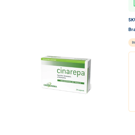
SK
Br
I