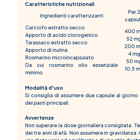
Caratteristiche nutrizionali
Per 
Ingredienti caratterizzanti
capsu
Carciofo estratto secco
400 
Apporto di acido clorogenico
52 m
Tarassaco estratto secco
200 
Apporto di inulina
4 m
Rosmarino microincapsulato
50 m
Da cui rosmarino olio essenziale
10,5 
minimo
Modalità d'uso
Si consiglia di assumere due capsule al giorno 
dei pasti principali.
Avvertenze
Non superare la dose giornaliera consigliata. Te
dei tre anni di età. Non assumere in gravidanza. 