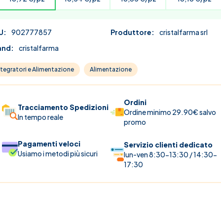
U:
902777857
Produttore:
cristalfarma srl
and:
cristalfarma
ntegratori e Alimentazione
Alimentazione
Ordini
Tracciamento Spedizioni
Ordine minimo 29.90€ salvo
In tempo reale
promo
Pagamenti veloci
Servizio clienti dedicato
Usiamo i metodi più sicuri
lun-ven 8:30-13:30 / 14:30-
17:30