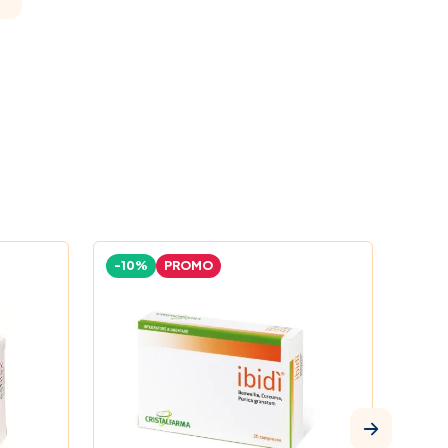
-10%
PROMO
-18