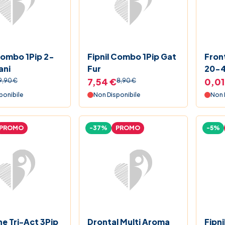
Combo 1Pip 2-
Fipnil Combo 1Pip Gat
Fron
ani
Fur
20-
7,54 €
0,01
9,90 €
8,90 €
ponibile
Non Disponibile
Non 
PROMO
-37%
PROMO
-5%
ne Tri-Act 3Pip
Drontal Multi Aroma
Fipn