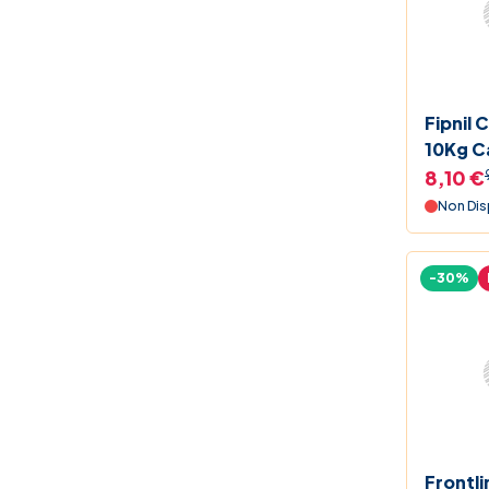
Fipnil 
10Kg C
8,10 €
Non Dis
-30%
Frontli