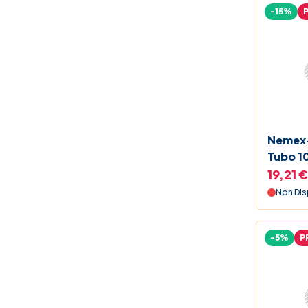
-15%
Nemex-
Tubo 1
19,21 €
Non Dis
-5%
P