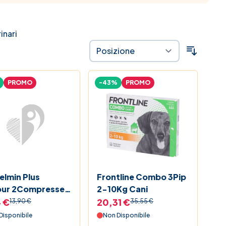
inari
PROMO
-43%
PROMO
elmin Plus
Frontline Combo 3Pip
our 2Compresse
2-10Kg Cani
 €
20,31 €
13,90 €
35,55 €
Disponibile
Non Disponibile