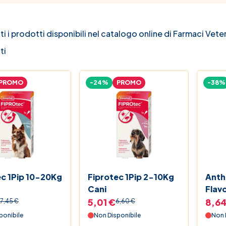
ti i prodotti disponibili nel catalogo online di Farmaci Veter
ti
PROMO
-24%
PROMO
-38%
ec 1Pip 10-20Kg
Fiprotec 1Pip 2-10Kg
Anth
Cani
Flav
Vet
5,01 €
8,64
7,45 €
6,60 €
ponibile
Non Disponibile
Non 