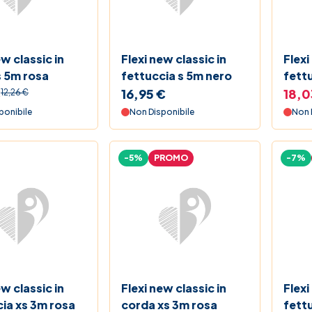
ew classic in
Flexi new classic in
Flexi
s 5m rosa
fettuccia s 5m nero
fettu
€
16,95 €
18,0
12,26 €
ponibile
Non Disponibile
Non 
-5%
PROMO
-7%
ew classic in
Flexi new classic in
Flexi
ia xs 3m rosa
corda xs 3m rosa
fett