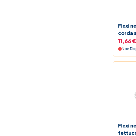
Flexi n
corda 
11,66 
Non Dis
Flexi n
fettucc