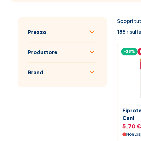
Scopri tut
Passa all'elenco prodotti
185
risulta
Prezzo
filtro
Produttore
-23%
filtro
Brand
filtro
Fiprot
Cani
5,70 €
Non Dis