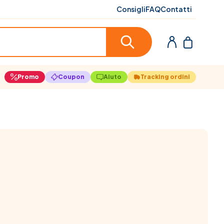
Consigli
FAQ
Contatti
Promo
Coupon
Aiuto
Tracking ordini