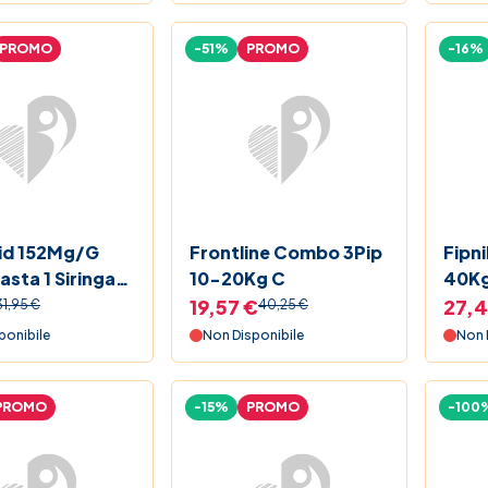
PROMO
-51%
PROMO
-16%
id 152Mg/G
Frontline Combo 3Pip
Fipn
asta 1 Siringa
10-20Kg C
40Kg
19,57 €
27,4
31,95 €
40,25 €
ponibile
Non Disponibile
Non 
PROMO
-15%
PROMO
-100