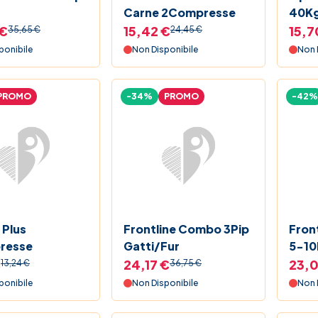
Carne 2Compresse
40Kg
 €
15,42 €
15,7
35,65 €
24,45 €
ponibile
Non Disponibile
Non 
PROMO
-34%
PROMO
-42%
 Plus
Frontline Combo 3Pip
Front
resse
Gatti/Fur
5-10
€
24,17 €
23,0
13,24 €
36,75 €
ponibile
Non Disponibile
Non 