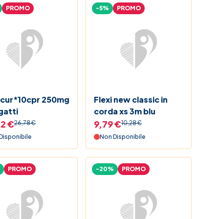
PROMO
-5%
PROMO
cur*10cpr 250mg
Flexi new classic in
gatti
corda xs 3m blu
2 €
9,79 €
26,78 €
10,28 €
Disponibile
Non Disponibile
PROMO
-20%
PROMO