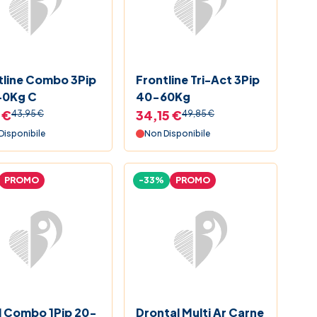
tline Combo 3Pip
Frontline Tri-Act 3Pip
40Kg C
40-60Kg
 €
34,15 €
43,95 €
49,85 €
Disponibile
Non Disponibile
PROMO
-33%
PROMO
il Combo 1Pip 20-
Drontal Multi Ar Carne