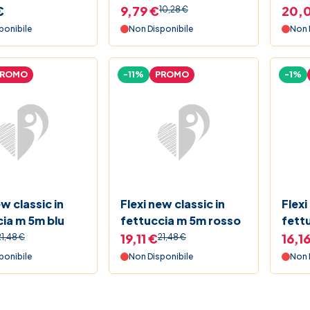
€
9,79 €
20,
10,28 €
ponibile
Non Disponibile
Non 
PROMO
-11%
PROMO
-1%
ew classic in
Flexi new classic in
Flexi
cia m 5m blu
fettuccia m 5m rosso
fett
19,11 €
16,1
21,48 €
21,48 €
ponibile
Non Disponibile
Non 