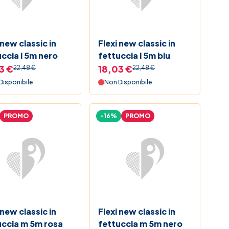
 new classic in
Flexi new classic in
ccia l 5m nero
fettuccia l 5m blu
3 €
18,03 €
22,48 €
22,48 €
Disponibile
Non Disponibile
PROMO
-16%
PROMO
 new classic in
Flexi new classic in
uccia m 5m rosa
fettuccia m 5m nero