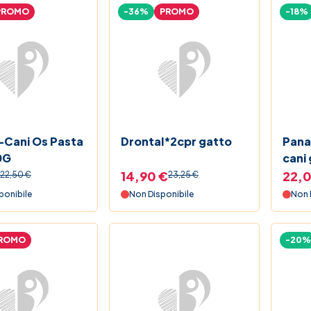
PROMO
-36%
PROMO
-18%
Cani Os Pasta
Drontal*2cpr gatto
Pana
0G
cani 
14,90 €
22,0
22,50 €
23,25 €
ponibile
Non Disponibile
Non 
ROMO
-20%