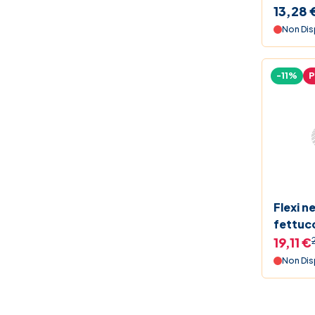
13,28 
Non Dis
-11%
Flexi n
fettuc
19,11 €
Non Dis