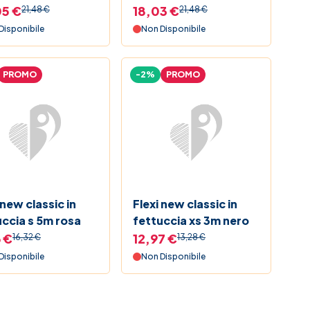
05 €
18,03 €
21,48 €
21,48 €
Disponibile
Non Disponibile
PROMO
-2%
PROMO
 new classic in
Flexi new classic in
uccia s 5m rosa
fettuccia xs 3m nero
6 €
12,97 €
16,32 €
13,28 €
Disponibile
Non Disponibile