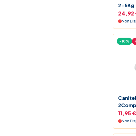
2-5Kg
24,92
Non Dis
-10%
Canitel
2Comp
11,95 
Non Dis