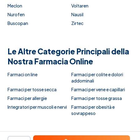
Meclon
Voltaren
Nurofen
Nausil
Buscopan
Zirtec
Le Altre Categorie Principali della
Nostra Farmacia Online
Farmaci on line
Farmaci per colite e dolori
addominali
Farmaci per tosse secca
Farmaci per vene e capillari
Farmaci per allergie
Farmaci per tosse grassa
Integratori per muscoli e nervi
Farmaci per obesità e
sovrappeso