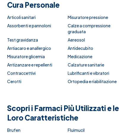
Cura Personale
Articoli sanitari
Misuratore pressione
Assorbenti e pannoloni
Calze a compressione
graduata
Test gravidanza
Aereosol
Antiacaro e anallergico
Antidecubito
Misuratore glicemia
Medicazione
Antizanzare e repellenti
Calzature sanitarie
Contraccettivi
Lubrificanti e vibratori
Cerotti
Ortopedia e riabilitazione
Scopri i Farmaci Più Utilizzati e le
Loro Caratteristiche
Brufen
Fluimucil