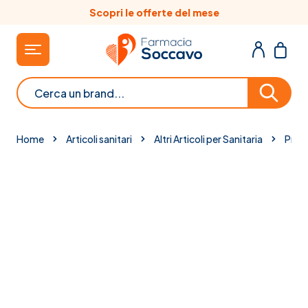
Salta al contenuto
Scopri le offerte del mese
Cerca
Home
Articoli sanitari
Altri Articoli per Sanitaria
Prodo