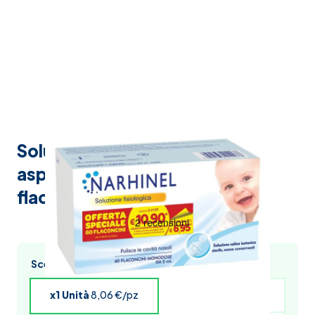
Soluzione fisiologica per
aspiratore nasale narhinel 60
flaconcini da 5 ml
Scegli l’acquisto multiplo e risparmia
x1 Unità
8,06 €/pz
x4 Unità
7,90 €/pz