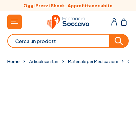
Salta al contenuto
Oggi Prezzi Shock. Approfittane subito
Cerca
Home
Articoli sanitari
Materiale per Medicazioni
Cero