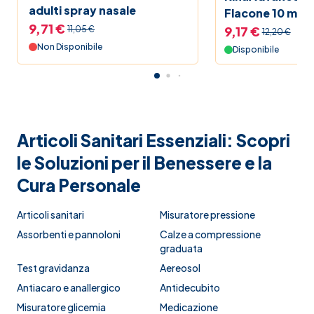
adulti spray nasale
Flacone 10 ml
9,71 €
9,17 €
11,05 €
12,20 €
Non Disponibile
Disponibile
Articoli Sanitari Essenziali: Scopri
le Soluzioni per il Benessere e la
Cura Personale
Articoli sanitari
Misuratore pressione
Assorbenti e pannoloni
Calze a compressione
graduata
Test gravidanza
Aereosol
Antiacaro e anallergico
Antidecubito
Misuratore glicemia
Medicazione