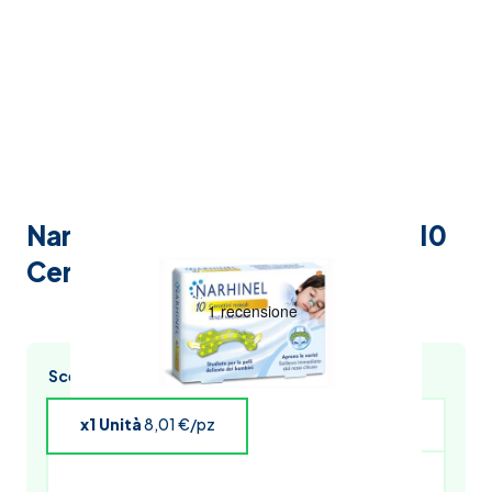
Narhinel Cerottini Nasali Bimbi 10
Cerottini
Scegli l’acquisto multiplo e risparmia
x1 Unità
8,01 €/pz
x4 Unità
7,85 €/pz
x5 Unità
7,77 €/pz
x6 Unità
7,69 €/pz