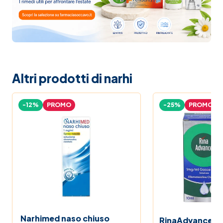
Altri prodotti di narhi
-12%
PROMO
-25%
PROMO
Narhimed naso chiuso
RinaAdvance 1 