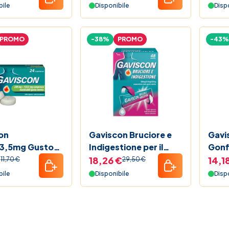
250 +133,5 mg
bile
Disponibile
Disp
PROMO
-38%
PROMO
-43%
on
Gaviscon Bruciore e
Gavi
3,5mg Gusto
Indigestione per il
Gonf
Bruciore di
benessere Intestinale
Mete
€
18,26 €
14,1
11,70 €
29,50 €
co 24
48 Bustine
Caps
bile
Disponibile
Disp
esse
bili