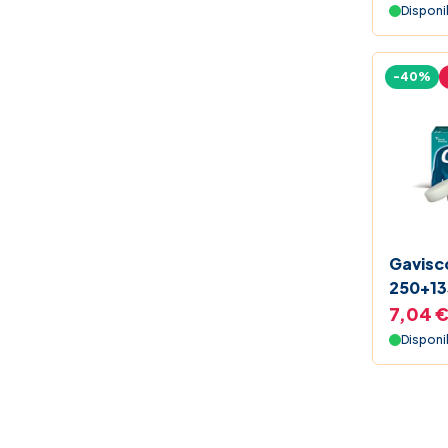
Disponi
-40%
Gavisc
250+13
Menta 
7,04 
Stoma
Disponi
Compr
Mastica