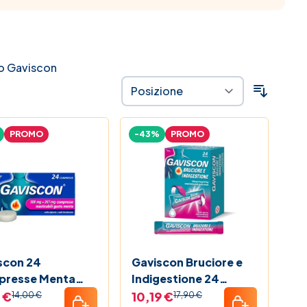
no Gaviscon
PROMO
-43%
PROMO
scon 24
Gaviscon Bruciore e
resse Menta
Indigestione 24
267 mg
Bustine
 €
10,19 €
14,00 €
17,90 €