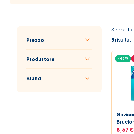
Scopri tut
Passa all'elenco prodotti
8
risultati
Prezzo
filtro
Produttore
-42%
filtro
Brand
filtro
Gavisc
Brucior
500+26
8,67 €