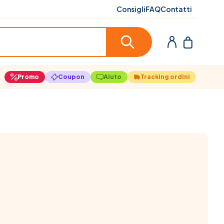
Consigli
FAQ
Contatti
Promo
Coupon
Aiuto
Tracking ordini