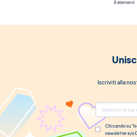
8
elementi
Unisc
Iscriviti alla n
Indirizzo email
Cliccando su "Isc
newsletter e/o