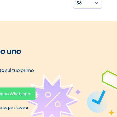
to uno
to
sul tuo primo
gruppo Whatsapp
senso per ricevere