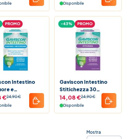
onibile
Disponibile
PROMO
-43%
PROMO
scon Intestino
Gaviscon Intestino
iore e
Stitichezza 30
orismo 30
Capsule
8 €
14,08 €
24,90 €
24,90 €
ule
onibile
Disponibile
Mostra