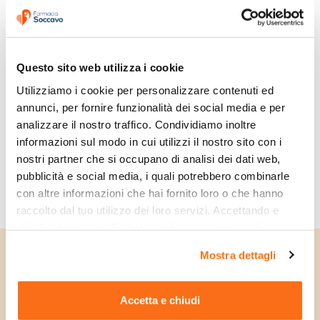
Questo sito web utilizza i cookie
Utilizziamo i cookie per personalizzare contenuti ed 
Vicks Vaporub
annunci, per fornire funzionalità dei social media e per 
Rimedio Per
analizzare il nostro traffico. Condividiamo inoltre 
Raffreddore Mal Di
13,21 €
informazioni sul modo in cui utilizzi il nostro sito con i 
Gola Tosse E Naso
Disponibile
nostri partner che si occupano di analisi dei dati web, 
Chiuso Vasetto Da
pubblicità e social media, i quali potrebbero combinarle 
100 g
con altre informazioni che hai fornito loro o che hanno 
raccolto dal tuo utilizzo dei loro servizi. Accettando e 
chiudendo ti sarà offerta la migliore esperienza di 
acquisto.
Mostra dettagli
Unisciti alla community e
ricevi subito uno
Accetta e chiudi