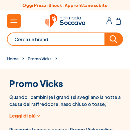
Salta al contenuto
Oggi Prezzi Shock. Approfittane subito
Cerca
Home
Promo Vicks
Promo Vicks
Quando i bambini (e i grandi) si svegliano la notte a
causa del raffreddore, naso chiuso o tosse,
possono disturbare il riposo notturno di tutta la
Leggi di più
famiglia.
Grazie all’azione di ingredienti di origine vegetale
Risparmia tempo e denaro: Promo Vicks online