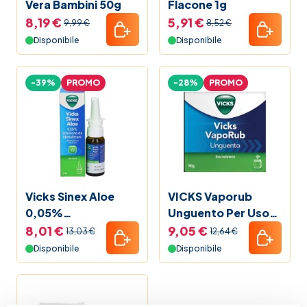
Vera Bambini 50g
Flacone 1g
8,19 €
5,91 €
9,99 €
8,52 €
Disponibile
Disponibile
-39%
PROMO
-28%
PROMO
Vicks Sinex Aloe
VICKS Vaporub
0,05%
Unguento Per Uso
Nebulizzatore 15 ml
Inalatorio 50g
8,01 €
9,05 €
13,03 €
12,64 €
Disponibile
Disponibile