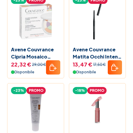
-23%
PROMO
-23%
PROMO
Avene Couvrance
Avene Couvrance
Cipria Mosaico
Matita Occhi Intensi
Luminosità
Nera
22,32 €
13,47 €
29,00 €
17,50 €
Disponibile
Disponibile
-23%
PROMO
-18%
PROMO