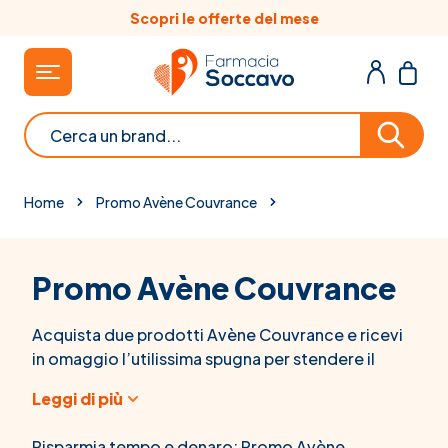
Salta al contenuto
Scopri le offerte del mese
Cerca
Home
Promo Avène Couvrance
Promo Avène Couvrance
Acquista due prodotti Avène Couvrance e ricevi
in omaggio l’utilissima spugna per stendere il
fondotinta in modo impeccabile. La gamma di
Leggi di più
make-up Couvrance di Avène esalta ogni tipo di
pelle, anche quella più sensibile: corregge e
Risparmia tempo e denaro: Promo Avène