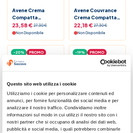
Avene Crema
Avene Couvrance
Compatta
Crema Compatta
Colorata Comfort
Colorata Oil Free
23,58 €
22,18 €
27,30 €
27,30 €
Sabbia
Beige
Non Disponibile
Non Disponibile
-20%
PROMO
-19%
PROMO
Questo sito web utilizza i cookie
Utilizziamo i cookie per personalizzare contenuti ed 
Avene Crema
Avene Crema
annunci, per fornire funzionalità dei social media e per 
Compatta
Compatta
analizzare il nostro traffico. Condividiamo inoltre 
Colorata Oil Free
Colorata Oil Free
21,41 €
21,78 €
informazioni sul modo in cui utilizzi il nostro sito con i 
26,90 €
26,90 €
Naturale
Sabbia
nostri partner che si occupano di analisi dei dati web, 
Non Disponibile
Non Disponibile
pubblicità e social media, i quali potrebbero combinarle 