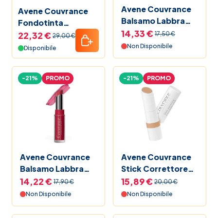
Avene Couvrance
Avene Couvrance
Balsamo Labbra
Fondotinta
Nude
14,33 €
Correttore Fluido
22,32 €
17,50 €
29,00 €
3.0 Sabbia 30 ml
Non Disponibile
Disponibile
-21%
PROMO
-21%
PROMO
Avene Couvrance
Avene Couvrance
Balsamo Labbra
Stick Correttore
Rosa
Corallo
14,22 €
15,89 €
17,90 €
20,00 €
Non Disponibile
Non Disponibile