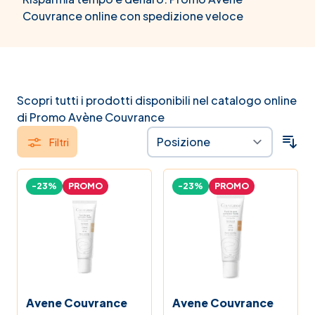
uniforma la pelle in modo spensierato,
Couvrance online con spedizione veloce
permettendoti di esprimere te stessa senza limiti,
grazie a texture efficaci, colorate e sensoriali che
rendono l'applicazione facile e duratura.
Scopri tutti i prodotti disponibili nel catalogo online
di Promo Avène Couvrance
Filtri
-23%
PROMO
-23%
PROMO
Avene Couvrance
Avene Couvrance