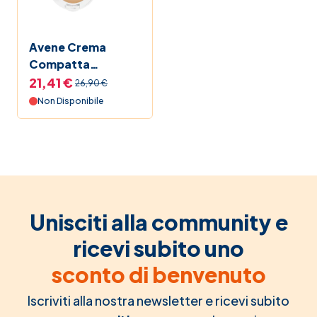
Avene Crema
Compatta
Colorata Comfort
21,41 €
26,90 €
Naturale
Non Disponibile
Unisciti alla community e
ricevi subito uno
sconto di benvenuto
Iscriviti alla nostra newsletter e ricevi subito