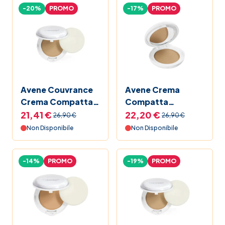
-20%
PROMO
-17%
PROMO
Avene Couvrance
Avene Crema
Crema Compatta
Compatta
Colorata Comfort
Colorata Comfort
21,41 €
22,20 €
26,90 €
26,90 €
2.5 Beige
Miele
Non Disponibile
Non Disponibile
-14%
PROMO
-19%
PROMO