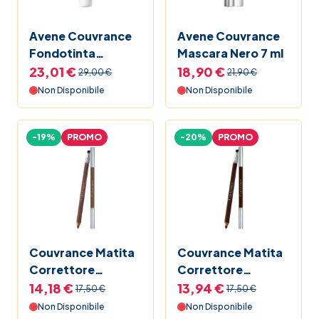
Avene Couvrance
Avene Couvrance
Fondotinta
Mascara Nero 7 ml
Correttore Fluido
23,01 €
18,90 €
29,00 €
21,90 €
5.0 Dorato 30ml
Non Disponibile
Non Disponibile
-19%
PROMO
-20%
PROMO
Couvrance Matita
Couvrance Matita
Correttore
Correttore
Sopracciglia 01
Sopracciglia 02
14,18 €
13,94 €
17,50 €
17,50 €
Biondo
Bruno
Non Disponibile
Non Disponibile