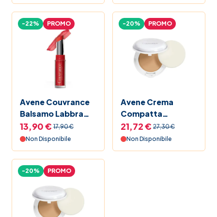
-22%
PROMO
-20%
PROMO
Avene Couvrance
Avene Crema
Balsamo Labbra
Compatta
Rosso
Colorata Oil Free
13,90 €
21,72 €
17,90 €
27,30 €
Miele
Non Disponibile
Non Disponibile
-20%
PROMO