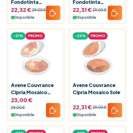
Fondotinta
Fondotinta
Correttore Fluido
Correttore Fluido
22,32 €
22,31 €
29,00 €
29,00 €
2.0 Naturale 30 ml
4.0 Miele 30 ml
Disponibile
Disponibile
-21%
PROMO
-23%
PROMO
Avene Couvrance
Avene Couvrance
Cipria Mosaico
Cipria Mosaico Sole
Bonne Mine
23,00 €
22,31 €
29,00 €
29,00 €
Disponibile
Disponibile