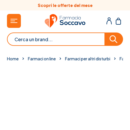
Salta al contenuto
Scopri le offerte del mese
Cerca
Home
Farmaci on line
Farmaci per altri disturbi
Farma