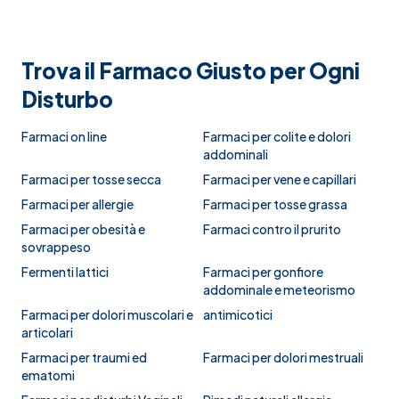
Trova il Farmaco Giusto per Ogni
Disturbo
Farmaci on line
Farmaci per colite e dolori
addominali
Farmaci per tosse secca
Farmaci per vene e capillari
Farmaci per allergie
Farmaci per tosse grassa
Farmaci per obesità e
Farmaci contro il prurito
sovrappeso
Fermenti lattici
Farmaci per gonfiore
addominale e meteorismo
Farmaci per dolori muscolari e
antimicotici
articolari
Farmaci per traumi ed
Farmaci per dolori mestruali
ematomi