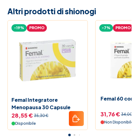
Altri prodotti di shionogi
-19%
PROMO
-7%
PROMO
Femal 60 comp
Femal Integratore
Menopausa 30 Capsule
31,76 €
28,55 €
34,00 €
35,30 €
Non Disponibile
Disponibile