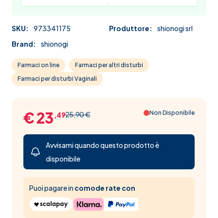
SKU:
973341175
Produttore:
shionogi srl
Brand:
shionogi
Farmaci on line
Farmaci per altri disturbi
Farmaci per disturbi Vaginali
€ 23
Non Disponibile
25,90 €
,49
Avvisami quando questo prodotto è
disponibile
Puoi pagare in
comode rate con