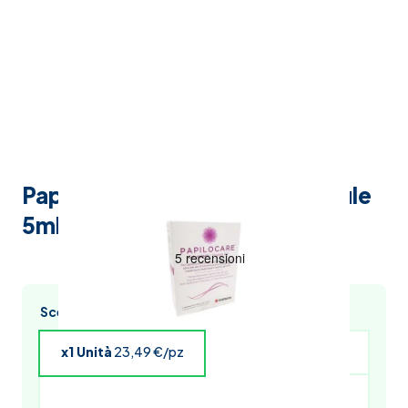
Papilocare gel vaginale 7 cannule
5ml
Scegli l’acquisto multiplo e risparmia
x1 Unità
23,49 €/pz
x4 Unità
23,02 €/pz
x5 Unità
22,78 €/pz
x6 Unità
22,55 €/pz