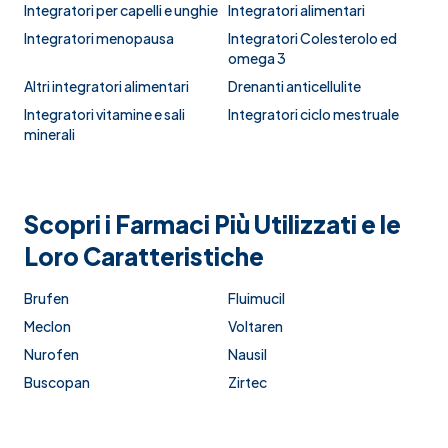
Integratori per capelli e unghie
Integratori alimentari
Integratori menopausa
Integratori Colesterolo ed
omega 3
Altri integratori alimentari
Drenanti anticellulite
Integratori vitamine e sali
Integratori ciclo mestruale
minerali
Scopri i Farmaci Più Utilizzati e le
Loro Caratteristiche
Brufen
Fluimucil
Meclon
Voltaren
Nurofen
Nausil
Buscopan
Zirtec