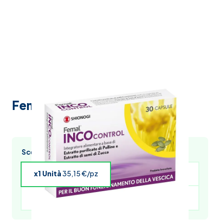
Femal incocontrol 30 capsule
Scegli l’acquisto multiplo e risparmia
x1 Unità
35,15 €/pz
x4 Unità
34,45 €/pz
x5 Unità
34,10 €/pz
x6 Unità
33,74 €/pz