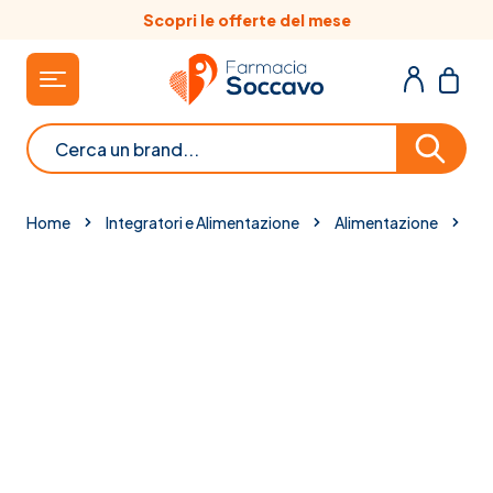
Salta al contenuto
Scopri le offerte del mese
Cerca
Home
Integratori e Alimentazione
Alimentazione
Fe