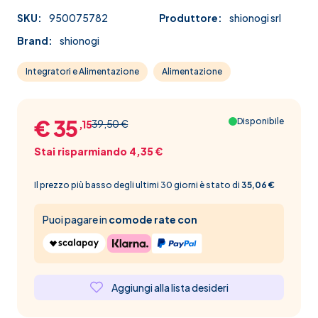
SKU:
950075782
Produttore:
shionogi srl
Brand:
shionogi
Integratori e Alimentazione
Alimentazione
€ 35
Disponibile
39,50 €
,15
Stai risparmiando 4,35 €
Il prezzo più basso degli ultimi 30 giorni è stato di
35,06 €
Puoi pagare in
comode rate con
Aggiungi alla lista desideri