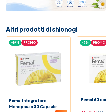
Altri prodotti di shionogi
-19%
PROMO
-7%
PROMO
Femal 60 comp
Femal Integratore
Menopausa 30 Capsule