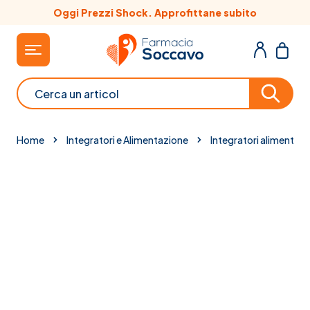
Salta al contenuto
Oggi Prezzi Shock. Approfittane subito
Cerca
Home
Integratori e Alimentazione
Integratori alimentari