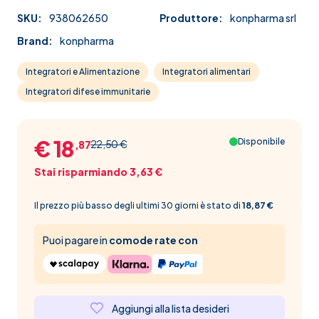
SKU:
938062650
Produttore:
konpharma srl
Brand:
konpharma
Integratori e Alimentazione
Integratori alimentari
Integratori difese immunitarie
€ 18
Disponibile
22,50 €
,87
Stai risparmiando 3,63 €
Il prezzo più basso degli ultimi 30 giorni è stato di
18,87 €
Puoi pagare in
comode rate con
Aggiungi alla lista desideri