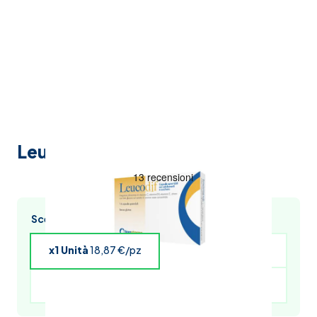
Leucodif 14 capsule spremibili
Scegli l’acquisto multiplo e risparmia
x1 Unità
18,87 €/pz
x4 Unità
18,49 €/pz
x5 Unità
18,30 €/pz
x6 Unità
18,11 €/pz