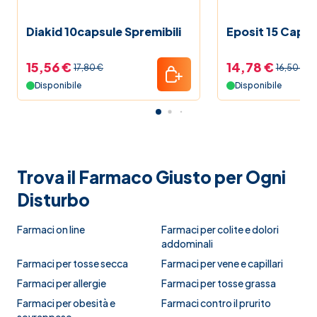
Diakid 10capsule Spremibili
Eposit 15 Capsu
15,56 €
14,78 €
17,80 €
16,50 €
Disponibile
Disponibile
Trova il Farmaco Giusto per Ogni
Disturbo
Farmaci on line
Farmaci per colite e dolori
addominali
Farmaci per tosse secca
Farmaci per vene e capillari
Farmaci per allergie
Farmaci per tosse grassa
Farmaci per obesità e
Farmaci contro il prurito