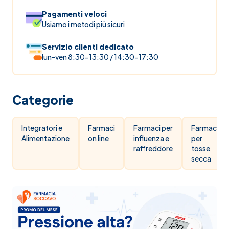
Pagamenti veloci
Usiamo i metodi più sicuri
Servizio clienti dedicato
lun-ven 8:30-13:30 / 14:30-17:30
Categorie
Integratori e
Farmaci
Farmaci per
Farmaci
Alimentazione
on line
influenza e
per
raffreddore
tosse
secca