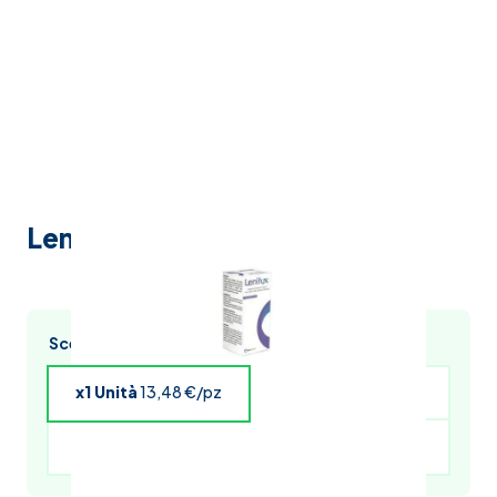
Lenitux sciroppo 100ml
Scegli l’acquisto multiplo e risparmia
x1 Unità
13,48 €/pz
x4 Unità
13,21 €/pz
x5 Unità
13,08 €/pz
x6 Unità
12,94 €/pz