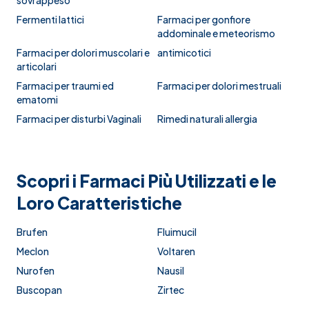
sovrappeso
Fermenti lattici
Farmaci per gonfiore
addominale e meteorismo
Farmaci per dolori muscolari e
antimicotici
articolari
Farmaci per traumi ed
Farmaci per dolori mestruali
ematomi
Farmaci per disturbi Vaginali
Rimedi naturali allergia
Scopri i Farmaci Più Utilizzati e le
Loro Caratteristiche
Brufen
Fluimucil
Meclon
Voltaren
Nurofen
Nausil
Buscopan
Zirtec