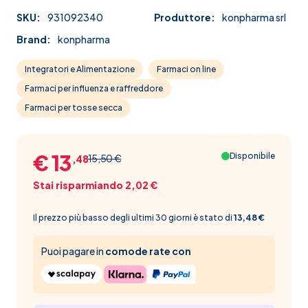
SKU:
931092340
Produttore:
konpharma srl
Brand:
konpharma
Integratori e Alimentazione
Farmaci on line
Farmaci per influenza e raffreddore
Farmaci per tosse secca
€ 13
Disponibile
15,50 €
,48
Stai risparmiando 2,02 €
Il prezzo più basso degli ultimi 30 giorni è stato di
13,48 €
Puoi pagare in
comode rate con