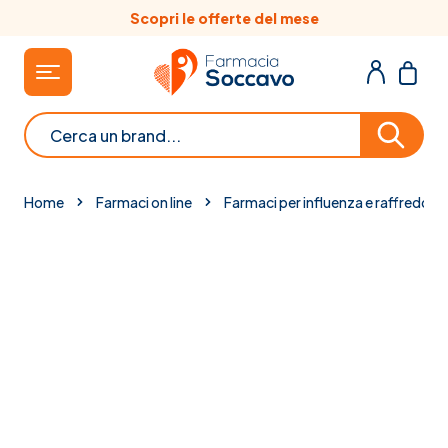
Salta al contenuto
Scopri le offerte del mese
Cerca
Home
Farmaci on line
Farmaci per influenza e raffreddor