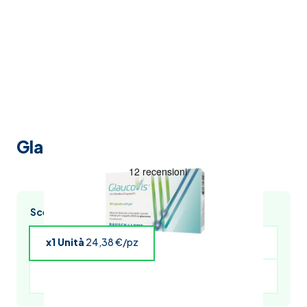
Glaucovis 30 Capsule Softgel
Scegli l’acquisto multiplo e risparmia
x1 Unità
24,38 €/pz
x4 Unità
23,89 €/pz
x5 Unità
23,65 €/pz
x6 Unità
23,40 €/pz