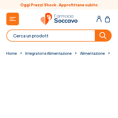
Salta al contenuto
Oggi Prezzi Shock. Approfittane subito
Cerca
Home
Integratori e Alimentazione
Alimentazione
Gl