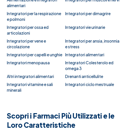
alimentari
Integratori per la respirazione
Integratori per dimagrire
e polmoni
Integratori per ossa ed
Integratori vie urinarie
articolazioni
Integratori per vene e
Integratori per ansia, insonnia
circolazione
e stress
Integratori per capelli e unghie
Integratori alimentari
Integratori menopausa
Integratori Colesterolo ed
omega 3
Altri integratori alimentari
Drenanti anticellulite
Integratori vitamine e sali
Integratori ciclo mestruale
minerali
Scopri i Farmaci Più Utilizzati e le
Loro Caratteristiche