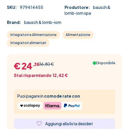
SKU:
979414455
Produttore:
bausch &
lomb-iom spa
Brand:
bausch & lomb-iom
Integratori e Alimentazione
Alimentazione
Integratori alimentari
€ 24
Disponibile
36,80 €
,38
Stai risparmiando 12,42 €
Puoi pagare in
comode rate con
Aggiungi alla lista desideri