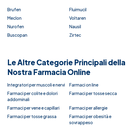
Brufen
Fluimucil
Meclon
Voltaren
Nurofen
Nausil
Buscopan
Zirtec
Le Altre Categorie Principali della
Nostra Farmacia Online
Integratori per muscoli e nervi
Farmaci on line
Farmaci per colite e dolori
Farmaci per tosse secca
addominali
Farmaci per vene e capillari
Farmaci per allergie
Farmaci per tosse grassa
Farmaci per obesità e
sovrappeso