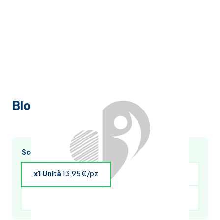
Bloxoto gocce flacone 15 ml
Scegli l’acquisto multiplo e risparmia
x1 Unità
13,95 €/pz
x4 Unità
13,67 €/pz
x5 Unità
13,53 €/pz
x6 Unità
13,39 €/pz