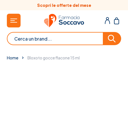
Salta al contenuto
Scopri le offerte del mese
Cerca
Home
Bloxoto gocce flacone 15 ml