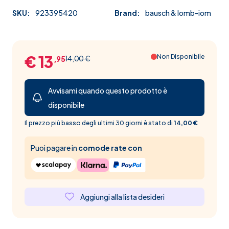
SKU:
923395420
Brand:
bausch & lomb-iom
€ 13
Non Disponibile
14,00 €
,95
Avvisami quando questo prodotto è
disponibile
Il prezzo più basso degli ultimi 30 giorni è stato di
14,00 €
Puoi pagare in
comode rate con
Aggiungi alla lista desideri