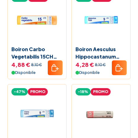
Boiron Carbo
Boiron Aesculus
Vegetabilis 15CH
Hippocastanum
Granuli
9CH Granuli
4,88 €
4,28 €
8,10 €
8,10 €
Disponibile
Disponibile
-47%
PROMO
-18%
PROMO