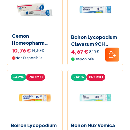
Reflusso Laringo Faringeo Omeopatia
Emorroidi Omeopatia
Cemon
Boiron Lycopodium
Homeopharm
Clavatum 9CH
CLK18 Pomata 40 g
10,76 €
Granuli 4 g
4,67 €
14,30 €
8,10 €
Non Disponibile
Disponibile
-42%
PROMO
-48%
PROMO
Boiron Lycopodium
Boiron Nux Vomica