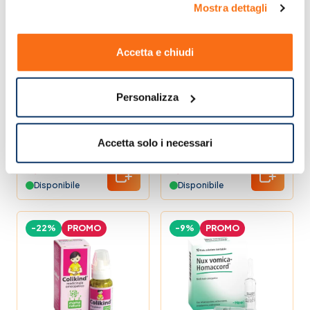
Mostra dettagli
-52%
PROMO
-52%
PROMO
Accetta e chiudi
Personalizza
Pegaso Regola 150
Enzitime 24
Accetta solo i necessari
ml
Compresse
Masticabili
8,47 €
7,60 €
17,50 €
15,90 €
Disponibile
Disponibile
-22%
PROMO
-9%
PROMO