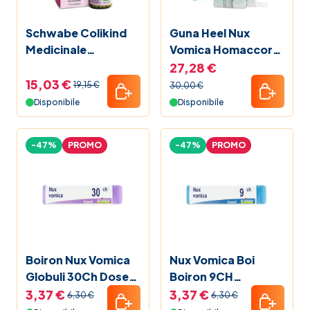
Schwabe Colikind
Guna Heel Nux
Medicinale
Vomica Homaccord
Omeopatico 800
10 Fiale
27,28 €
Globuli 10 g
15,03 €
19,15 €
30,00 €
Disponibile
Disponibile
-47%
PROMO
-47%
PROMO
Boiron Nux Vomica
Nux Vomica Boi
Globuli 30Ch Dose
Boiron 9CH
1g
Medicinale
3,37 €
3,37 €
6,30 €
6,30 €
Omeopatico 1g