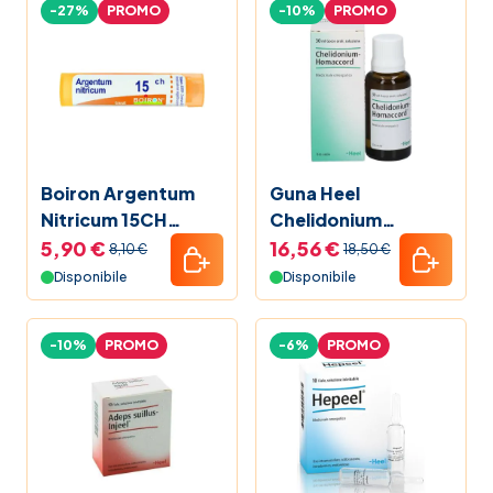
-27%
PROMO
-10%
PROMO
Boiron Argentum
Guna Heel
Nitricum 15CH
Chelidonium
Granuli
Homaccord Gocce
5,90 €
16,56 €
8,10 €
18,50 €
Omeopatiche 30 ml
Disponibile
Disponibile
-10%
PROMO
-6%
PROMO