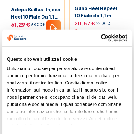
Guna Heel Hepeel
Adeps Suillus-Injees
10 Fiale da 1,1 ml
Heel 10 Fiale Da 1,1
20,57 €
ml
61,29 €
22,00 €
68,00 €
Non Disponibile
Disponibile
-10%
PROMO
-10%
PROMO
Questo sito web utilizza i cookie
Utilizziamo i cookie per personalizzare contenuti ed 
annunci, per fornire funzionalità dei social media e per 
analizzare il nostro traffico. Condividiamo inoltre 
informazioni sul modo in cui utilizzi il nostro sito con i 
nostri partner che si occupano di analisi dei dati web, 
Guna Heel Sepia 50
Guna Heel
pubblicità e social media, i quali potrebbero combinarle 
Compresse
Veratrum-
con altre informazioni che hai fornito loro o che hanno 
Homaccord Gocce
12,09 €
16,56 €
13,50 €
18,50 €
raccolto dal tuo utilizzo dei loro servizi. Accettando e 
Omeopatiche 30 ml
Disponibile
Disponibile
chiudendo ti sarà offerta la migliore esperienza di 
acquisto.