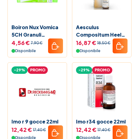
Boiron Nux Vomica
Aesculus
5CH Granuli
Compositum Heel
Omeopatici Tubo
Gocce 30 ml
4,56 €
16,87 €
7,90 €
18,50 €
4g
Disponibile
Disponibile
-29%
PROMO
-29%
PROMO
Imo r 9 gocce 22ml
Imo r34 gocce 22ml
12,42 €
12,42 €
17,40 €
17,40 €
Disponibile
Disponibile