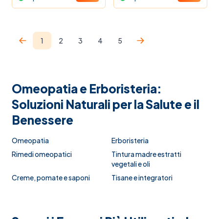
1
2
3
4
5
Attualmente stai leggendo la pagina
Pagina
Pagina
Pagina
Pagina
Omeopatia e Erboristeria:
Soluzioni Naturali per la Salute e il
Benessere
Omeopatia
Erboristeria
Rimedi omeopatici
Tintura madre estratti
vegetali e oli
Creme, pomate e saponi
Tisane e integratori