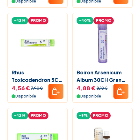
Disponibile
Disponibile
-42%
PROMO
-40%
PROMO
Rhus
Boiron Arsenicum
Toxicodendron 5Ch
Album 30CH Granuli
Granuli Multidose
4 g
4,56 €
4,88 €
7,90 €
8,10 €
Boiron 80gr 4g
Disponibile
Disponibile
-42%
PROMO
-9%
PROMO