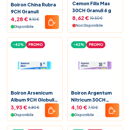
Cemon Filix Mas
Boiron China Rubra
30CH Granuli 6 g
9CH Granuli
8,62 €
4,28 €
10,50 €
8,10 €
Non Disponibile
Disponibile
-42%
PROMO
-42%
PROMO
Boiron Arsenicum
Boiron Argentum
Album 9CH Globuli
Nitricum 30CH
Monodose
Globuli Monodose
3,93 €
4,10 €
6,80 €
7,10 €
Disponibile
Disponibile