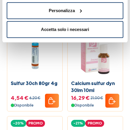
12g
15ch gl
10,86 €
7,74 €
14,70 €
9,50 €
Personalizza
Disponibile
Disponibile
Accetta solo i necessari
-27%
PROMO
-22%
PROMO
Sulfur 30ch 80gr 4g
Calcium sulfur dyn
30lm 10ml
4,54 €
16,29 €
6,20 €
21,00 €
Disponibile
Disponibile
-20%
PROMO
-21%
PROMO