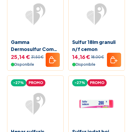
Gamma
Sulfur 18lm granuli
Dermosulfur Comp
n/f cemon
Gocce Oti
25,14 €
14,16 €
31,50 €
18,00 €
Disponibile
Disponibile
-27%
PROMO
-27%
PROMO
Hepar sulfuris
Sulfur iodat boi