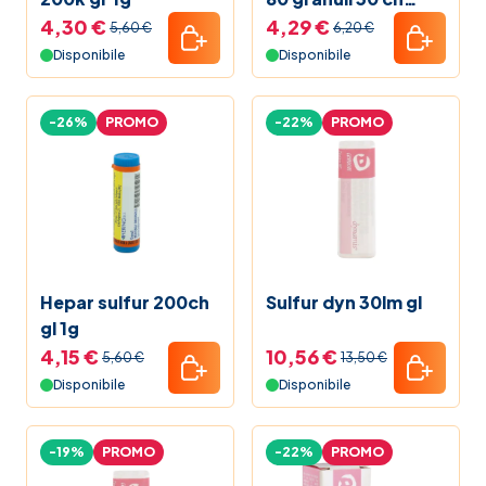
contenitore
4,30 €
4,29 €
5,60 €
6,20 €
multidose
Disponibile
Disponibile
-26%
PROMO
-22%
PROMO
Hepar sulfur 200ch
Sulfur dyn 30lm gl
gl 1g
4,15 €
10,56 €
5,60 €
13,50 €
Disponibile
Disponibile
-19%
PROMO
-22%
PROMO