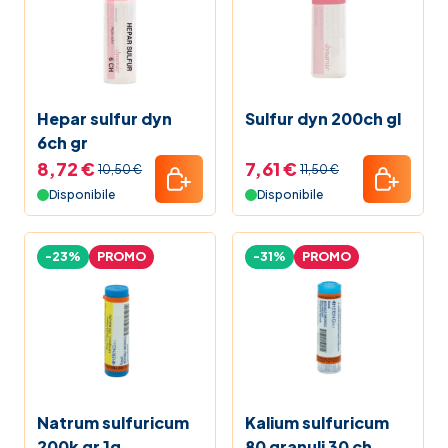
Hepar sulfur dyn
Sulfur dyn 200ch gl
6ch gr
8,72 €
7,61 €
10,50 €
11,50 €
Disponibile
Disponibile
-23%
PROMO
-31%
PROMO
Natrum sulfuricum
Kalium sulfuricum
200k gr 1g
80 granuli 30 ch