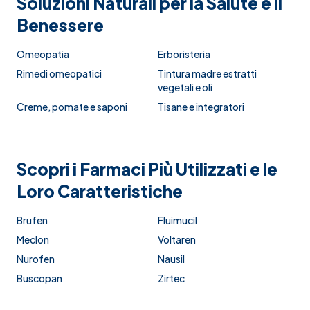
Soluzioni Naturali per la Salute e il
Benessere
Omeopatia
Erboristeria
Rimedi omeopatici
Tintura madre estratti
vegetali e oli
Creme, pomate e saponi
Tisane e integratori
Scopri i Farmaci Più Utilizzati e le
Loro Caratteristiche
Brufen
Fluimucil
Meclon
Voltaren
Nurofen
Nausil
Buscopan
Zirtec