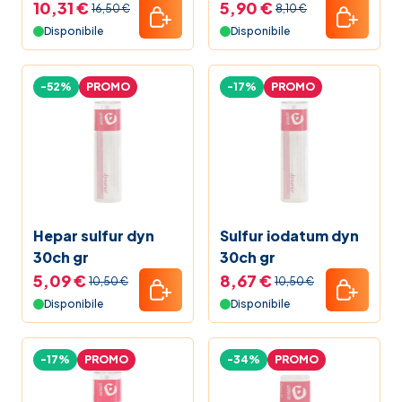
Sulfuricum D6 50 g
10,31 €
5,90 €
16,50 €
8,10 €
Disponibile
Disponibile
-52%
PROMO
-17%
PROMO
Hepar sulfur dyn
Sulfur iodatum dyn
30ch gr
30ch gr
5,09 €
8,67 €
10,50 €
10,50 €
Disponibile
Disponibile
-17%
PROMO
-34%
PROMO