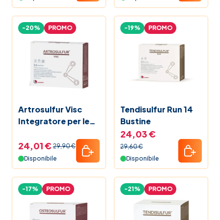
-20%
PROMO
-19%
PROMO
Artrosulfur Visc
Tendisulfur Run 14
Integratore per le
Bustine
Articolazioni 16
24,03 €
Bustine
24,01 €
29,90 €
29,60 €
Disponibile
Disponibile
-17%
PROMO
-21%
PROMO