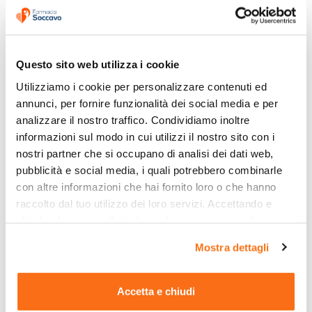
Questo sito web utilizza i cookie
Utilizziamo i cookie per personalizzare contenuti ed 
Sulfur 06lm 80gr 4g
Fm Sulfur Complex
annunci, per fornire funzionalità dei social media e per 
30ml Gocce
analizzare il nostro traffico. Condividiamo inoltre 
8,40 €
19,38 €
11,50 €
20,00 €
informazioni sul modo in cui utilizzi il nostro sito con i 
Disponibile
Disponibile
nostri partner che si occupano di analisi dei dati web, 
pubblicità e social media, i quali potrebbero combinarle 
-26%
PROMO
-19%
PROMO
con altre informazioni che hai fornito loro o che hanno 
raccolto dal tuo utilizzo dei loro servizi. Accettando e 
chiudendo ti sarà offerta la migliore esperienza di 
acquisto.
Mostra dettagli
Accetta e chiudi
Sulfur 30ch 240gr
Hepar sulfur dyn