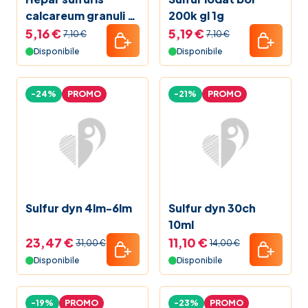
calcareum granuli 1
200k gl 1g
mk contenitore
5,16 €
5,19 €
7,10 €
7,10 €
monodose
Disponibile
Disponibile
-24%
PROMO
-21%
PROMO
Sulfur dyn 4lm-6lm
Sulfur dyn 30ch
10ml
23,47 €
11,10 €
31,00 €
14,00 €
Disponibile
Disponibile
-19%
PROMO
-23%
PROMO