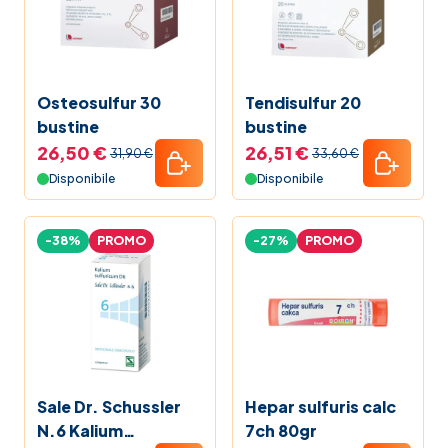
Osteosulfur 30
Tendisulfur 20
bustine
bustine
26,50 €
26,51 €
31,90 €
33,60 €
Disponibile
Disponibile
-38%
PROMO
-27%
PROMO
Sale Dr. Schussler
Hepar sulfuris calc
N.6 Kalium
7ch 80gr