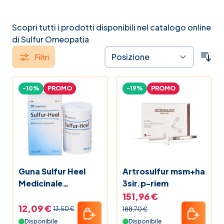
Scopri tutti i prodotti disponibili nel catalogo online
di Sulfur Omeopatia
Filtri
-10%
PROMO
-19%
PROMO
Guna Sulfur Heel
Artrosulfur msm+ha
Medicinale
3sir.p-riem
Omeopatico 50
151,96 €
Tavolette
12,09 €
13,50 €
188,70 €
Disponibile
Disponibile