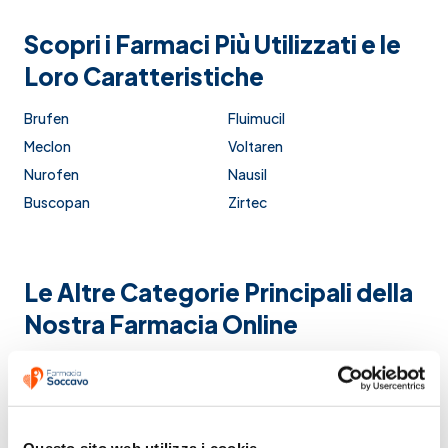
Scopri i Farmaci Più Utilizzati e le
Loro Caratteristiche
Brufen
Fluimucil
Meclon
Voltaren
Nurofen
Nausil
Buscopan
Zirtec
Le Altre Categorie Principali della
Nostra Farmacia Online
Farmaci on line
Farmaci per colite e dolori
addominali
Farmaci per tosse secca
Farmaci per vene e capillari
Farmaci per allergie
Farmaci per tosse grassa