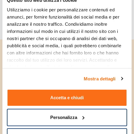
Questo sito web utilizza i cookie
Integratori per muscoli e nervi
Farmaci per obesità e
Utilizziamo i cookie per personalizzare contenuti ed 
sovrappeso
annunci, per fornire funzionalità dei social media e per 
analizzare il nostro traffico. Condividiamo inoltre 
informazioni sul modo in cui utilizzi il nostro sito con i 
nostri partner che si occupano di analisi dei dati web, 
pubblicità e social media, i quali potrebbero combinarle 
con altre informazioni che hai fornito loro o che hanno 
Unisciti alla community e
raccolto dal tuo utilizzo dei loro servizi. Accettando e 
chiudendo ti sarà offerta la migliore esperienza di 
ricevi subito uno
acquisto.
sconto di benvenuto
Mostra dettagli
Iscriviti alla nostra newsletter e ricevi subito
Accetta e chiudi
uno
sconto di benvenuto
sul tuo primo
acquisto e tanti altri vantaggi esclusivi.
Personalizza
Indirizzo email