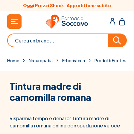
Salta al contenuto
zzi Shock. Approfittane subito
Scopri le
Cerca
Home
Naturopatia
Erboristeria
Prodotti Fitoterapic
Tintura madre di
camomilla romana
Risparmia tempo e denaro: Tintura madre di
camomilla romana online con spedizione veloce