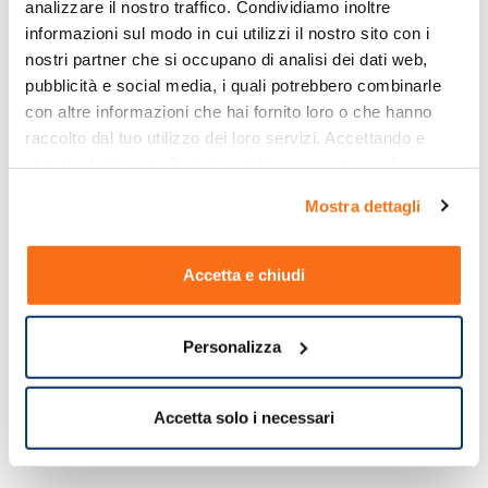
analizzare il nostro traffico. Condividiamo inoltre 
Informazioni aggiuntive
informazioni sul modo in cui utilizzi il nostro sito con i 
nostri partner che si occupano di analisi dei dati web, 
pubblicità e social media, i quali potrebbero combinarle 
con altre informazioni che hai fornito loro o che hanno 
Tracciamento Spedizioni
raccolto dal tuo utilizzo dei loro servizi. Accettando e 
In tempo reale
chiudendo ti sarà offerta la migliore esperienza di 
acquisto.
Ordini
Mostra dettagli
Ordine minimo 29.90€ salvo promo
Pagamenti veloci
Accetta e chiudi
Usiamo i metodi più sicuri
Servizio clienti dedicato
Personalizza
lun-ven 8:30-13:30 / 14:30-17:30
Accetta solo i necessari
Categorie