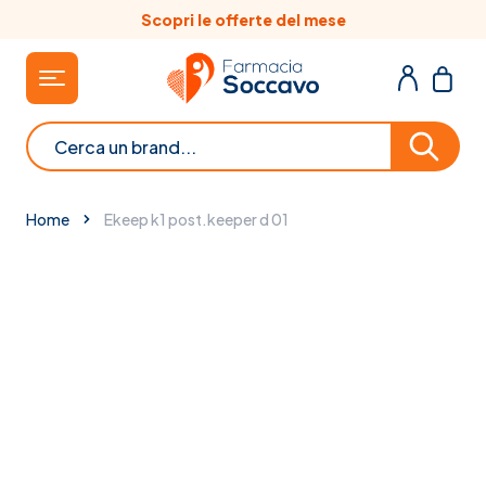
Salta al contenuto
Scopri le offerte del mese
Cerca
Home
Ekeep k1 post.keeper d 01