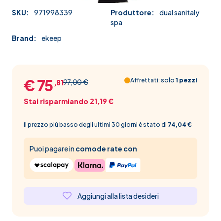
SKU:
971998339
Produttore:
dual sanitaly
spa
Brand:
ekeep
€ 75
Affrettati: solo
1 pezzi
97,00 €
,81
Stai risparmiando 21,19 €
Il prezzo più basso degli ultimi 30 giorni è stato di
74,04 €
Puoi pagare in
comode rate con
Aggiungi alla lista desideri