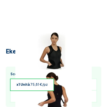
Ekeep k1 post.keeper d 01
Scegli l’acquisto multiplo e risparmia
x1 Unità
75,81 €/pz
x4 Unità
74,29 €/pz
x5 Unità
73,54 €/pz
x6 Unità
72,78 €/pz