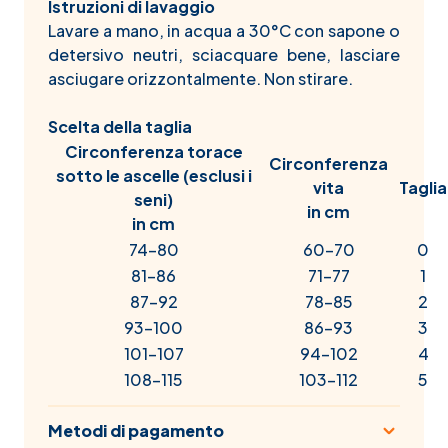
Istruzioni di lavaggio
Lavare a mano, in acqua a 30°C con sapone o
detersivo neutri, sciacquare bene, lasciare
asciugare orizzontalmente. Non stirare.
Scelta della taglia
Circonferenza torace
Circonferenza
sotto le ascelle (esclusi i
vita
Taglia
seni)
in cm
in cm
74-80
60-70
0
81-86
71-77
1
87-92
78-85
2
93-100
86-93
3
101-107
94-102
4
108-115
103-112
5
Metodi di pagamento