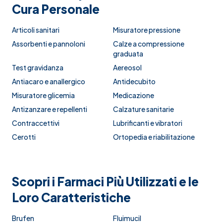
Cura Personale
Articoli sanitari
Misuratore pressione
Assorbenti e pannoloni
Calze a compressione
graduata
Test gravidanza
Aereosol
Antiacaro e anallergico
Antidecubito
Misuratore glicemia
Medicazione
Antizanzare e repellenti
Calzature sanitarie
Contraccettivi
Lubrificanti e vibratori
Cerotti
Ortopedia e riabilitazione
Scopri i Farmaci Più Utilizzati e le
Loro Caratteristiche
Brufen
Fluimucil