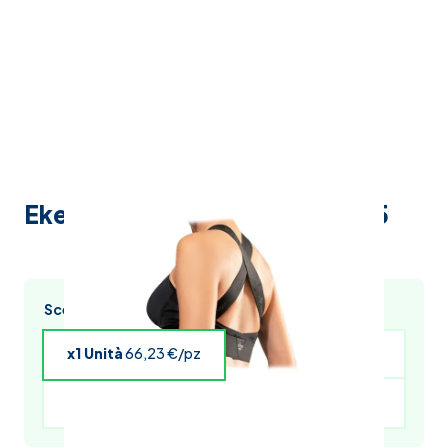
Ekeep b1 post.bra regg.post.5
Scegli l’acquisto multiplo e risparmia
x1 Unità
66,23 €/pz
x4 Unità
64,90 €/pz
x5 Unità
64,24 €/pz
x6 Unità
63,58 €/pz