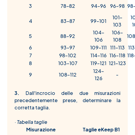
3
78-82
94-96
96-98
98
101-
1
4
83-87
99-101
103
1
104-
106-
5
88-92
108
106
108
6
93-97
109-111
111-113
113
7
98-102
114-116
116-118
118
8
103-107
119-121
121-123
124-
9
108-112
-
126
3.
Dall'incrocio delle due misurazioni
precedentemente prese, determinare la
corretta taglia.
·
Tabella taglie
Misurazione
Taglie eKeep B1