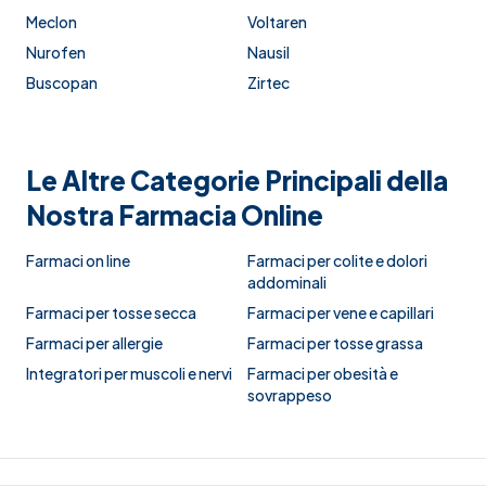
Meclon
Voltaren
Nurofen
Nausil
Buscopan
Zirtec
Le Altre Categorie Principali della
Nostra Farmacia Online
Farmaci on line
Farmaci per colite e dolori
addominali
Farmaci per tosse secca
Farmaci per vene e capillari
Farmaci per allergie
Farmaci per tosse grassa
Integratori per muscoli e nervi
Farmaci per obesità e
sovrappeso