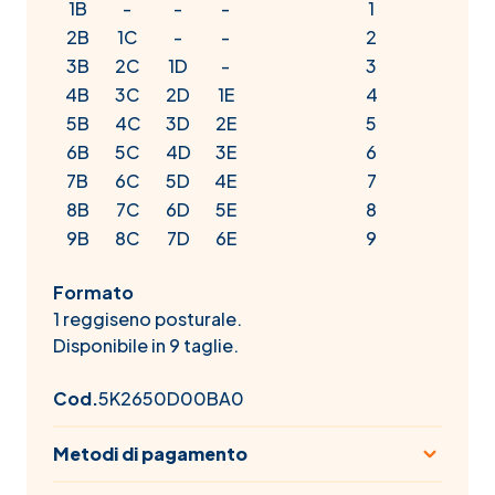
1B
-
-
-
1
2B
1C
-
-
2
3B
2C
1D
-
3
4B
3C
2D
1E
4
5B
4C
3D
2E
5
6B
5C
4D
3E
6
7B
6C
5D
4E
7
8B
7C
6D
5E
8
9B
8C
7D
6E
9
Formato
1 reggiseno posturale.
Disponibile in 9 taglie.
Cod.
5K2650D00BA0
Metodi di pagamento