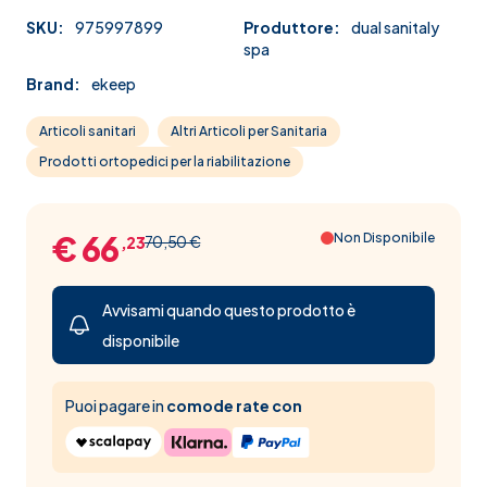
SKU:
975997899
Produttore:
dual sanitaly
spa
Brand:
ekeep
Articoli sanitari
Altri Articoli per Sanitaria
Prodotti ortopedici per la riabilitazione
€ 66
Non Disponibile
70,50 €
,23
Avvisami quando questo prodotto è
disponibile
Puoi pagare in
comode rate con