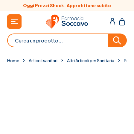
Salta al contenuto
Oggi Prezzi Shock. Approfittane subito
Cerca
Home
Articoli sanitari
Altri Articoli per Sanitaria
Prodo