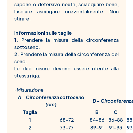
sapone o detersivo neutri, sciacquare bene,
lasciare asciugare orizzontalmente. Non
stirare.
Informazioni sulle taglie
1.
Prendere la misura della circonferenza
sottoseno.
2.
Prendere la misura della circonferenza del
seno.
Le due misure devono essere riferite alla
stessa riga.
·
Misurazione
A - Circonferenza sottoseno
B - Circonferenz
(cm)
Taglia
B
C
1
68-72
84-86
86-88
88
2
73-77
89-91
91-93
93