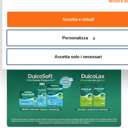
Mostra de
Accetta e chiudi
Personalizza
Accetta solo i necessari