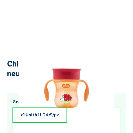
Chicco tazza perfectcup
neutro12m+
Scegli l’acquisto multiplo e risparmia
x1 Unità
11,04 €/pz
x4 Unità
10,82 €/pz
x5 Unità
10,71 €/pz
x6 Unità
10,60 €/pz