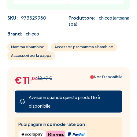
SKU:
973329980
Produttore:
chicco (artsana
spa)
Brand:
chicco
Mamma e bambino
Accessori per mamma e bambino
Accessori per la pappa
€ 11
Non Disponibile
12,49 €
,04
Avvisami quando questo prodotto è
disponibile
Puoi pagare in
comode rate con