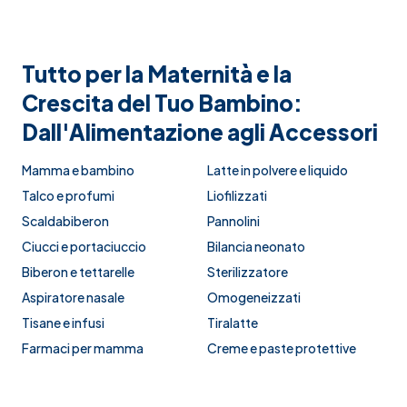
Tutto per la Maternità e la
Crescita del Tuo Bambino:
Dall'Alimentazione agli Accessori
Mamma e bambino
Latte in polvere e liquido
Talco e profumi
Liofilizzati
Scaldabiberon
Pannolini
Ciucci e portaciuccio
Bilancia neonato
Biberon e tettarelle
Sterilizzatore
Aspiratore nasale
Omogeneizzati
Tisane e infusi
Tiralatte
Farmaci per mamma
Creme e paste protettive