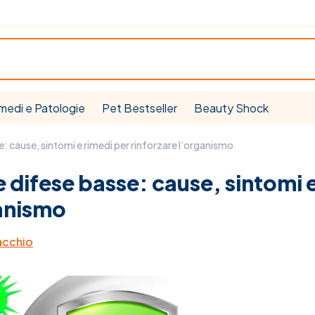
medi e Patologie
Pet Bestseller
Beauty Shock
: cause, sintomi e rimedi per rinforzare l’organismo
 difese basse: cause, sintomi 
ganismo
acchio