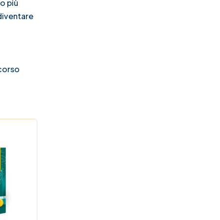
o più
 diventare
rcorso