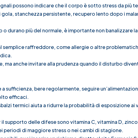
nali possono indicare che il corpo è sotto stress da più t
di gola, stanchezza persistente, recupero lento dopo i mala
o o durano più del normale, è importante non banalizzare la
al semplice raffreddore, come allergie o altre problematich
edica.
 ma anche invitare alla prudenza quando il disturbo diven
mire a sufficienza, bere regolarmente, seguire un’alimentazion
lto efficaci.
alzi termici aiuta a ridurre la probabilità di esposizione ai 
er il supporto delle difese sono vitamina C, vitamina D, zinco
ei periodi di maggiore stress o nei cambi di stagione.