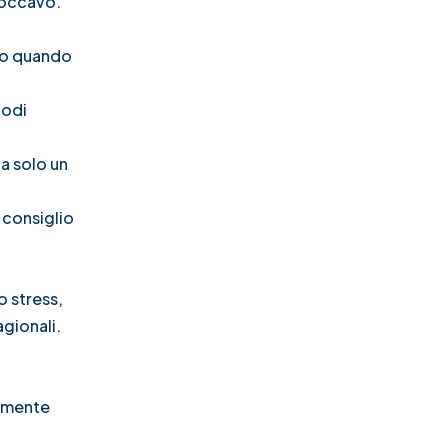
Soccavo
.
a o quando
iodi
a solo un
 consiglio
o stress,
gionali.
tamente