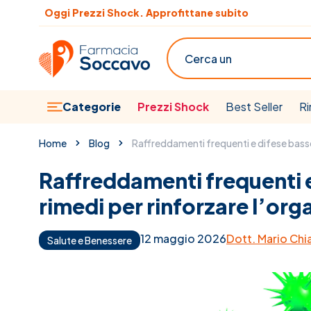
Salta al contenuto
Oggi Prezzi Shock. Approfittane subito
Cerca
Categorie
Prezzi Shock
Best Seller
Ri
Home
Blog
Raffreddamenti frequenti e difese basse
Raffreddamenti frequenti e
rimedi per rinforzare l’or
12 maggio 2026
Dott. Mario Chi
Salute e Benessere