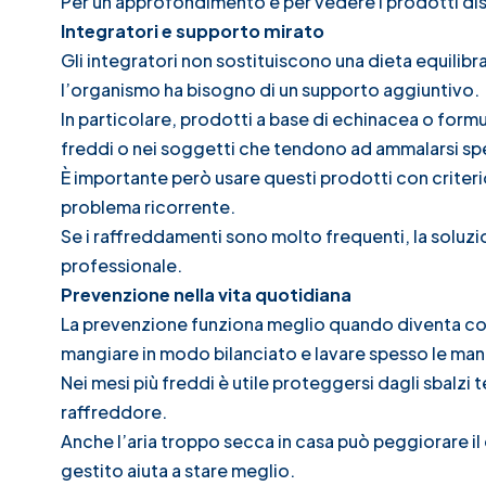
Per un approfondimento e per vedere i prodotti dispo
Integratori e supporto mirato
Gli integratori non sostituiscono una dieta equili
l’organismo ha bisogno di un supporto aggiuntivo.
In particolare, prodotti a base di echinacea o formu
freddi o nei soggetti che tendono ad ammalarsi sp
È importante però usare questi prodotti con criteri
problema ricorrente.
Se i raffreddamenti sono molto frequenti, la soluzi
professionale.
Prevenzione nella vita quotidiana
La prevenzione funziona meglio quando diventa cos
mangiare in modo bilanciato e lavare spesso le man
Nei mesi più freddi è utile proteggersi dagli sbalzi ter
raffreddore.
Anche l’aria troppo secca in casa può peggiorare il
gestito aiuta a stare meglio.