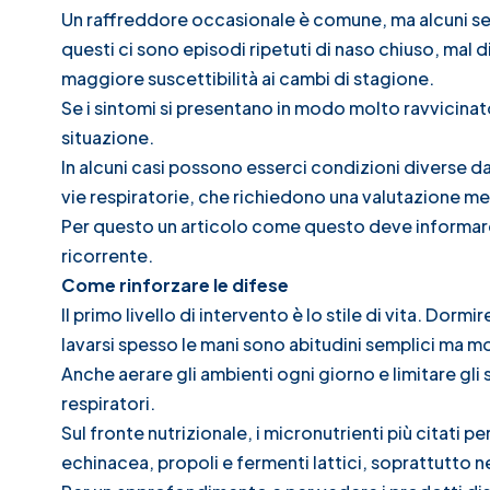
Un raffreddore occasionale è comune, ma alcuni seg
questi ci sono episodi ripetuti di naso chiuso, mal 
maggiore suscettibilità ai cambi di stagione.
Se i sintomi si presentano in modo molto ravvicinat
situazione.
In alcuni casi possono esserci condizioni diverse d
vie respiratorie, che richiedono una valutazione m
Per questo un articolo come questo deve informare,
ricorrente.
Come rinforzare le difese
Il primo livello di intervento è lo stile di vita. Dor
lavarsi spesso le mani sono abitudini semplici ma mo
Anche aerare gli ambienti ogni giorno e limitare gli sb
respiratori.
Sul fronte nutrizionale, i micronutrienti più citati p
echinacea, propoli e fermenti lattici, soprattutto n