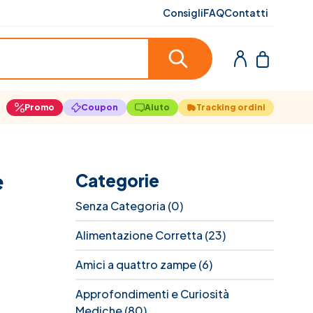
Consigli
FAQ
Contatti
Promo
Coupon
Aiuto
Tracking ordini
e
Categorie
Senza Categoria
(0)
Alimentazione Corretta
(23)
Amici a quattro zampe
(6)
Approfondimenti e Curiosità
Mediche
(80)