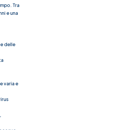
empo. Tra
nni e una
e delle
ta
e varia e
virus
,