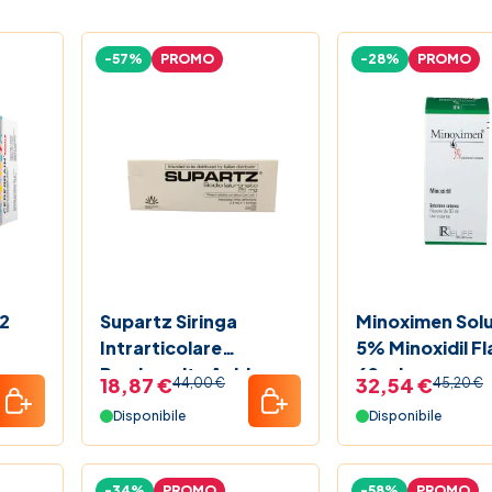
-57%
PROMO
-28%
PROMO
12
Supartz Siringa
Minoximen Sol
Intrarticolare
5% Minoxidil F
Preriempita Acido
60 ml
18,87 €
32,54 €
44,00 €
45,20 €
Ialuronico 2,5 ml 25
Disponibile
Disponibile
Mg 1 Pezzo
-34%
PROMO
-58%
PROMO