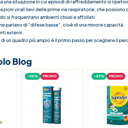
a una situazione in cui episodi di raffreddamento si ripeton
nfezioni virali lievi delle prime vie respiratorie, che possono
 si frequentano ambienti chiusi e affollati.
ne parlano di “difese basse”, cioè di una minore capacità
ti esterni.
o di un quadro più ampio è il primo passo per scegliere il pe
olo Blog
-40%
PROMO
-43%
PROMO