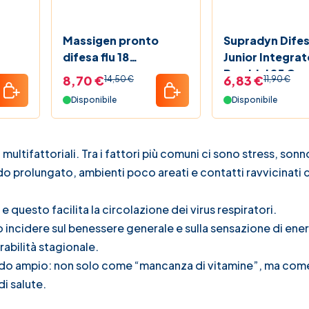
Massigen pronto
Supradyn Dife
difesa flu 18
Junior Integrat
compresse
Bambini 25 Car
8,70 €
6,83 €
14,50 €
11,90 €
effervescenti
Gommose
Disponibile
Disponibile
ltifattoriali. Tra i fattori più comuni ci sono stress, sonn
do prolungato, ambienti poco areati e contatti ravvicinati 
e questo facilita la circolazione dei virus respiratori.
 incidere sul benessere generale e sulla sensazione di ener
abilità stagionale.
 modo ampio: non solo come “mancanza di vitamine”, ma com
di salute.