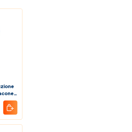
uzione
lacone