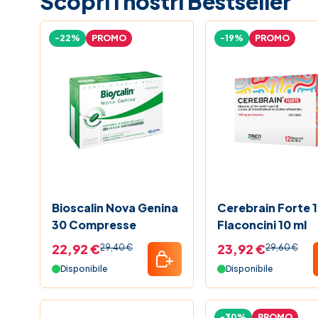
Scopri i nostri Bestseller
-22%
PROMO
-19%
PROMO
Bioscalin Nova Genina
Cerebrain Forte 
30 Compresse
Flaconcini 10 ml
22,92 €
23,92 €
29,40 €
29,60 €
Disponibile
Disponibile
-30%
PROMO