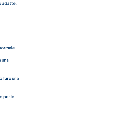
ù adatte.
 normale.
n una
o fare una
o per le