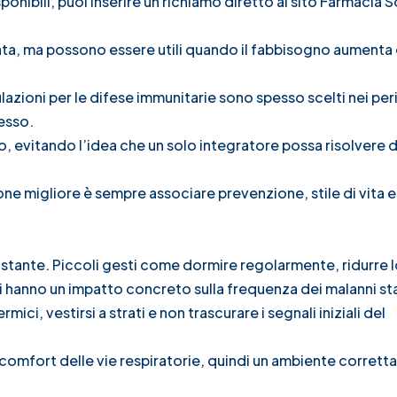
nibili, puoi inserire un richiamo diretto al sito
Farmacia 
brata, ma possono essere utili quando il fabbisogno aument
lazioni per le difese immunitarie sono spesso scelti nei per
esso.
o, evitando l’idea che un solo integratore possa risolvere d
one migliore è sempre associare prevenzione, stile di vita e
tante. Piccoli gesti come dormire regolarmente, ridurre l
i hanno un impatto concreto sulla frequenza dei malanni sta
mici, vestirsi a strati e non trascurare i segnali iniziali del
 comfort delle vie respiratorie, quindi un ambiente corret