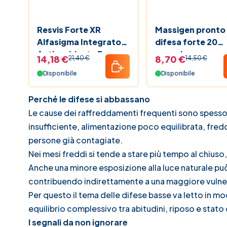
Resvis Forte XR
Massigen pronto
Alfasigma Integratore
difesa forte 20
Antiossidante E
capsule
14,18 €
8,70 €
21,40 €
14,50 €
Difese Immunitarie 12
Disponibile
Disponibile
Bustine
Perché le difese si abbassano
Le cause dei raffreddamenti frequenti sono spesso mu
insufficiente, alimentazione poco equilibrata, fred
persone già contagiate.
Nei mesi freddi si tende a stare più tempo al chiuso, 
Anche una minore esposizione alla luce naturale può
contribuendo indirettamente a una maggiore vulner
Per questo il tema delle difese basse va letto in
equilibrio complessivo tra abitudini, riposo e stato 
I segnali da non ignorare