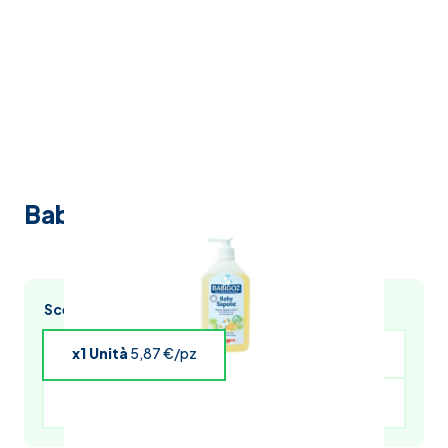
Babigoz babysapone 400ml
Scegli l’acquisto multiplo e risparmia
x1 Unità
5,87 €/pz
x4 Unità
5,75 €/pz
x5 Unità
5,69 €/pz
x6 Unità
5,64 €/pz