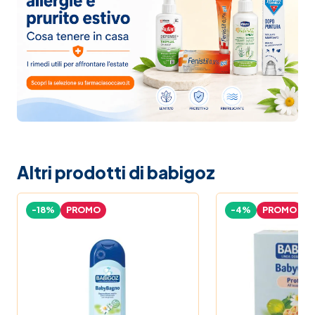
Altri prodotti di babigoz
-18%
PROMO
-4%
PROMO