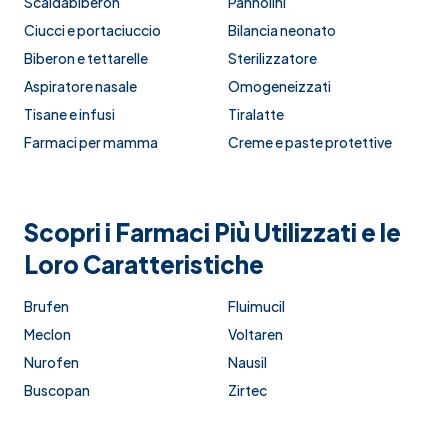
Scaldabiberon
Pannolini
Ciucci e portaciuccio
Bilancia neonato
Biberon e tettarelle
Sterilizzatore
Aspiratore nasale
Omogeneizzati
Tisane e infusi
Tiralatte
Farmaci per mamma
Creme e paste protettive
Scopri i Farmaci Più Utilizzati e le
Loro Caratteristiche
Brufen
Fluimucil
Meclon
Voltaren
Nurofen
Nausil
Buscopan
Zirtec