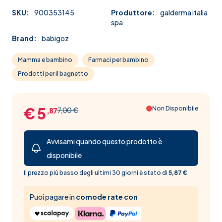
SKU:
900353145
Produttore:
galderma italia
spa
Brand:
babigoz
Mamma e bambino
Farmaci per bambino
Prodotti per il bagnetto
€ 5
Non Disponibile
7,00 €
,87
Avvisami quando questo prodotto è
disponibile
Il prezzo più basso degli ultimi 30 giorni è stato di
5,87 €
Puoi pagare in
comode rate con