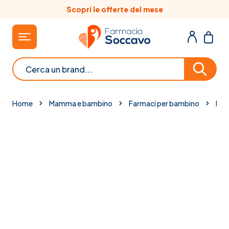
Salta al contenuto
Scopri le offerte del mese
Cerca
Home
Mamma e bambino
Farmaci per bambino
Prod