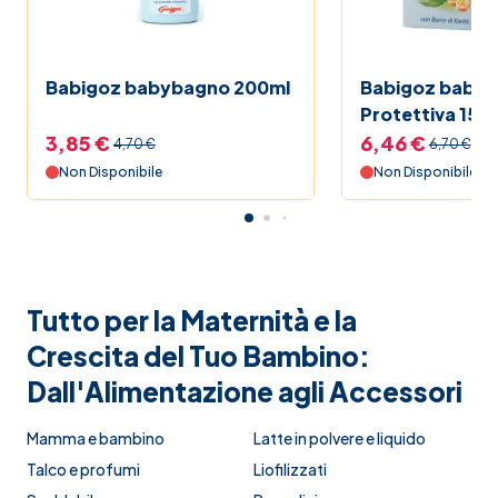
Babigoz babybagno 200ml
Babigoz baby
Protettiva 150
3,85 €
6,46 €
4,70 €
6,70 €
Non Disponibile
Non Disponibile
Tutto per la Maternità e la
Crescita del Tuo Bambino:
Dall'Alimentazione agli Accessori
Mamma e bambino
Latte in polvere e liquido
Talco e profumi
Liofilizzati