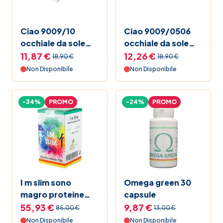
Mamma e bambino
Ciao 9009/10
Ciao 9009/0506
occhiale da sole
occhiale da sole
Promozioni
bambino con lenti
bambino con lenti
11,87 €
12,26 €
18,90 €
18,90 €
polarizzate 1 paio
polarizzate 1 paio
Non Disponibile
Non Disponibile
Vitamina C
-34%
PROMO
-24%
PROMO
La nostra linea
Elenco Farmaci
Guide alla salute
I m slim sono
Omega green 30
Black Friday 2025 Farmacia Soccavo
magro proteine
capsule
vegetali in polvere
55,93 €
9,87 €
85,00 €
13,00 €
Pet bestseller
sostitutive del
Non Disponibile
Non Disponibile