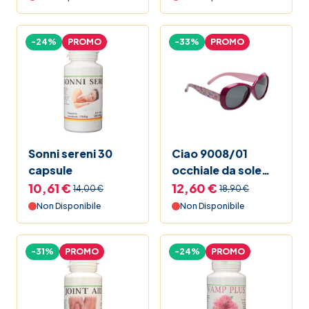
pasto 700 g
Beauty Shock
-24%
PROMO
-33%
PROMO
Prezzi Shock
Le Formule del Farmacista
Sonni sereni 30
Ciao 9008/01
capsule
occhiale da sole
per bambino con
10,61 €
12,60 €
14,00 €
18,90 €
lenti polarizzate 1
Non Disponibile
Non Disponibile
paio
-31%
PROMO
-24%
PROMO