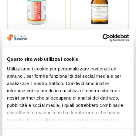
Fosfatidilserina
Saccharomicetes
100 capsule
boulardii 30
capsule
43,84 €
11,88 €
65,00 €
17,00 €
Non Disponibile
Non Disponibile
Questo sito web utilizza i cookie
Utilizziamo i cookie per personalizzare contenuti ed 
annunci, per fornire funzionalità dei social media e per 
-30%
PROMO
-31%
PROMO
analizzare il nostro traffico. Condividiamo inoltre 
informazioni sul modo in cui utilizzi il nostro sito con i 
nostri partner che si occupano di analisi dei dati web, 
pubblicità e social media, i quali potrebbero combinarle 
con altre informazioni che hai fornito loro o che hanno 
raccolto dal tuo utilizzo dei loro servizi. Accettando e 
Joint aid 30
Sugar control 100
chiudendo ti sarà offerta la migliore esperienza di 
capsule
capsule
acquisto.