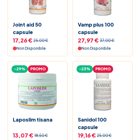
Joint aid 50
Vamp plus 100
capsule
capsule
17,26 €
27,97 €
25,00 €
37,00 €
Non Disponibile
Non Disponibile
-29%
PROMO
-23%
PROMO
Laposlim tisana
Sanidol 100
capsule
13,07 €
19,16 €
18,50 €
25,00 €