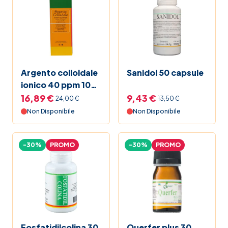
Argento colloidale
Sanidol 50 capsule
ionico 40 ppm 100
ml
16,89 €
9,43 €
24,00 €
13,50 €
Non Disponibile
Non Disponibile
-30%
PROMO
-30%
PROMO
Fosfatidilcolina 30
Querfer plus 30