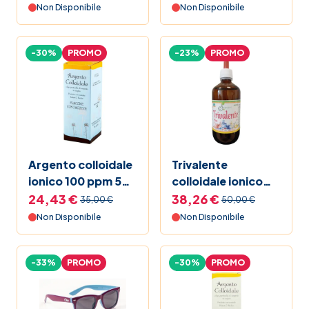
Non Disponibile
Non Disponibile
-30%
PROMO
-23%
PROMO
Argento colloidale
Trivalente
ionico 100 ppm 50
colloidale ionico
ml spray
250 ml
24,43 €
38,26 €
35,00 €
50,00 €
Non Disponibile
Non Disponibile
-33%
PROMO
-30%
PROMO