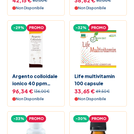
42,15 €
38,82 €
60,00 €
50,00 €
Non Disponibile
Non Disponibile
-29%
PROMO
-32%
PROMO
Argento colloidale
Life multivitamin
ionico 40 ppm
100 capsule
1000 ml
96,34 €
33,65 €
136,00 €
49,50 €
Non Disponibile
Non Disponibile
-33%
PROMO
-30%
PROMO