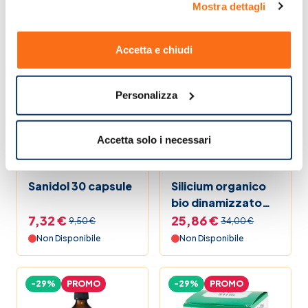
Mostra dettagli
10,49 €
26,72 €
15,00 €
39,00 €
Non Disponibile
Non Disponibile
Accetta e chiudi
-23%
PROMO
-24%
PROMO
Personalizza
Accetta solo i necessari
Sanidol 30 capsule
Silicium organico
bio dinamizzato
spargirico 500 ml
7,32 €
25,86 €
9,50 €
34,00 €
Non Disponibile
Non Disponibile
-29%
PROMO
-29%
PROMO