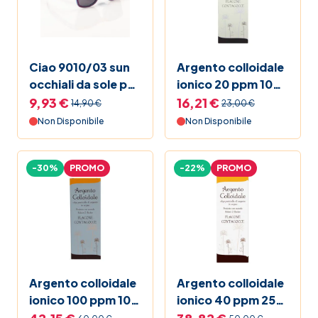
Ciao 9010/03 sun
Argento colloidale
occhiali da sole per
ionico 20 ppm 100
bambino
ml
9,93 €
16,21 €
14,90 €
23,00 €
Non Disponibile
Non Disponibile
-30%
PROMO
-22%
PROMO
Argento colloidale
Argento colloidale
ionico 100 ppm 100
ionico 40 ppm 250
ml
ml