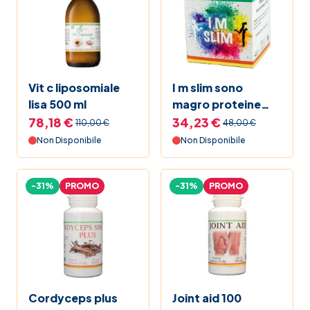
Vit c liposomiale
I m slim sono
lisa 500 ml
magro proteine
vegetali in polvere
78,18 €
34,23 €
110,00 €
48,00 €
sostitutive del
Non Disponibile
Non Disponibile
pasto 300 g
-31%
PROMO
-31%
PROMO
Cordyceps plus
Joint aid 100