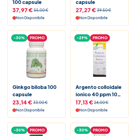
100 capsule
capsule
37,97 €
27,27 €
55,00 €
39,50 €
Non Disponibile
Non Disponibile
-30%
PROMO
-29%
PROMO
Ginkgo biloba 100
Argento colloidale
capsule
ionico 40 ppm 100
ml
23,14 €
17,13 €
33,00 €
24,00 €
Non Disponibile
Non Disponibile
-30%
PROMO
-30%
PROMO