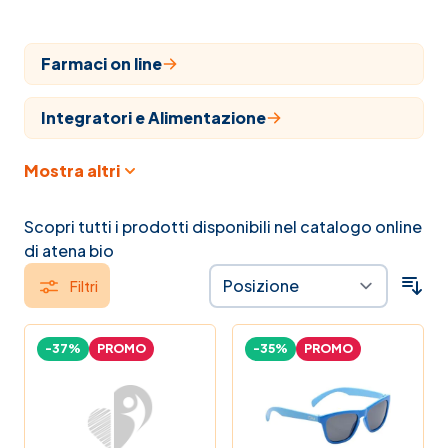
Farmaci on line
Integratori e Alimentazione
Mostra altri
Cosmesi
Articoli sanitari
Scopri tutti i prodotti disponibili nel catalogo online
di atena bio
Veterinaria
Filtri
Farmaci
-37%
PROMO
-35%
PROMO
Veterinari
Naturopatia