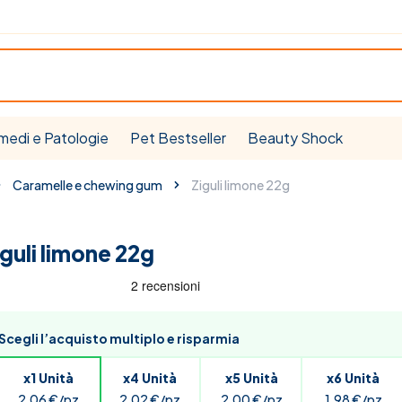
medi e Patologie
Pet Bestseller
Beauty Shock
Caramelle e chewing gum
Ziguli limone 22g
iguli limone 22g
Scegli l’acquisto multiplo e risparmia
x1 Unità
x4 Unità
x5 Unità
x6 Unità
2,06 €/pz
2,02 €/pz
2,00 €/pz
1,98 €/pz