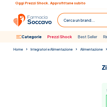
Salta al contenuto
Scopri le offerte del mese
Cerca
Categorie
Prezzi Shock
Best Seller
Ri
Home
Integratori e Alimentazione
Alimentazione
Z