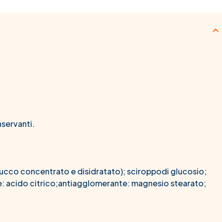
nservanti.
ucco concentrato e disidratato); sciroppodi glucosio;
: acido citrico;antiagglomerante: magnesio stearato;