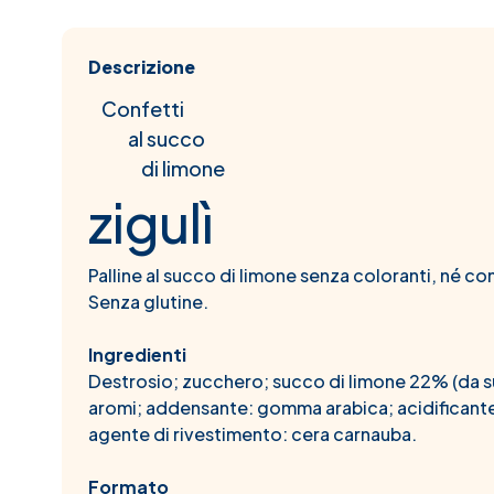
Descrizione
Confetti
al succo
di limone
zigulì
Palline al succo di limone senza coloranti, né co
Senza glutine.
Ingredienti
Destrosio; zucchero; succo di limone 22% (da s
aromi; addensante: gomma arabica; acidificante
agente di rivestimento: cera carnauba.
Formato