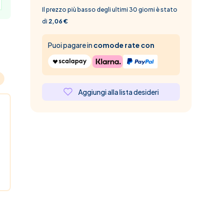
Il prezzo più basso degli ultimi 30 giorni è stato
di
2,06 €
Puoi pagare in
comode rate con
Aggiungi alla lista desideri