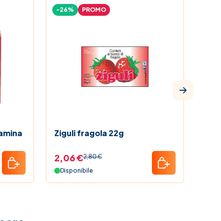
-26%
PROMO
-26
tamina
Ziguli fragola 22g
2,06 €
2,0
2,80 €
Disponibile
Dis