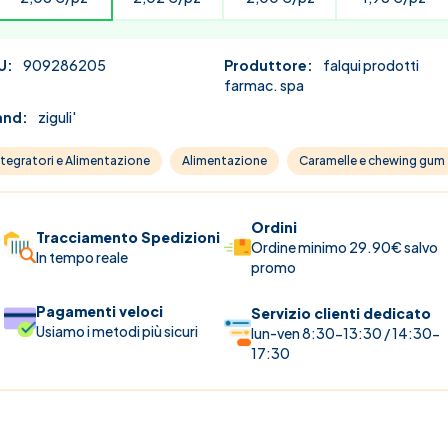
U:
909286205
Produttore:
falqui prodotti
farmac. spa
and:
ziguli'
ntegratori e Alimentazione
Alimentazione
Caramelle e chewing gum
Ordini
Tracciamento Spedizioni
Ordine minimo 29.90€ salvo
In tempo reale
promo
Pagamenti veloci
Servizio clienti dedicato
Usiamo i metodi più sicuri
lun-ven 8:30-13:30 / 14:30-
17:30