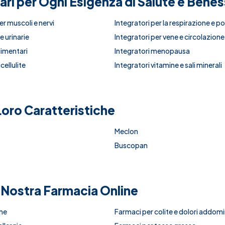
tari per Ogni Esigenza di Salute e Bene
er muscoli e nervi
Integratori per la respirazione e p
e urinarie
Integratori per vene e circolazione
limentari
Integratori menopausa
cellulite
Integratori vitamine e sali minerali
e Loro Caratteristiche
Meclon
Buscopan
a Nostra Farmacia Online
ine
Farmaci per colite e dolori addomi