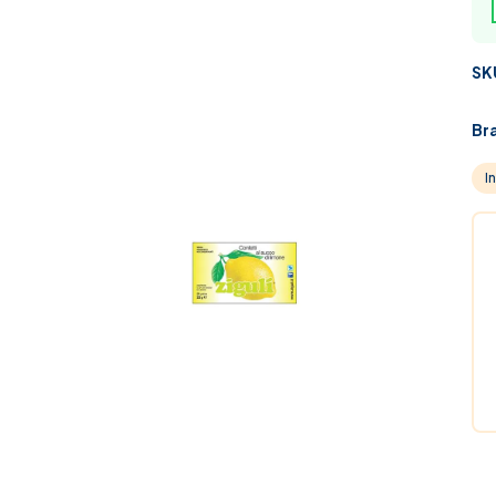
SK
Br
I