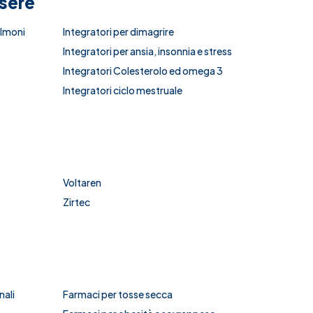
ssere
olmoni
Integratori per dimagrire
Integratori per ansia, insonnia e stress
Integratori Colesterolo ed omega 3
Integratori ciclo mestruale
Voltaren
Zirtec
nali
Farmaci per tosse secca