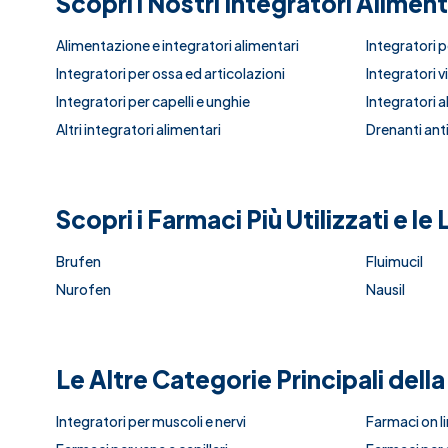
Scopri i Nostri Integratori Alimen
Alimentazione e integratori alimentari
Integratori p
Integratori per ossa ed articolazioni
Integratori vi
Integratori per capelli e unghie
Integratori a
Altri integratori alimentari
Drenanti anti
Scopri i Farmaci Più Utilizzati e l
Brufen
Fluimucil
Nurofen
Nausil
Le Altre Categorie Principali dell
Integratori per muscoli e nervi
Farmaci on l