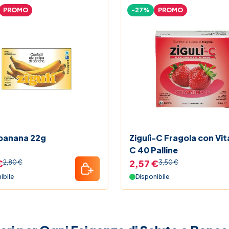
PROMO
-27%
PROMO
 banana 22g
Zigulì-C Fragola con Vi
C 40 Palline
€
2,57 €
2,80 €
3,50 €
ibile
Disponibile