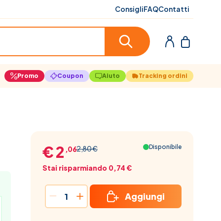
Consigli
FAQ
Contatti
Promo
Coupon
Aiuto
Tracking ordini
€ 2
Disponibile
2,80 €
,06
Stai risparmiando 0,74 €
Aggiungi