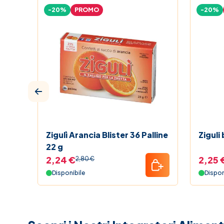
-20%
PROMO
-20%
Zigulì Arancia Blister 36 Palline
Ziguli
22 g
2,24 €
2,25 
2,80 €
Disponibile
Dispon