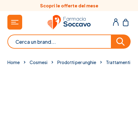
Salta al contenuto
Scopri le offerte del mese
Cerca
Home
Cosmesi
Prodotti per unghie
Trattamenti per