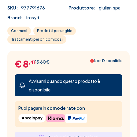
SKU:
977791678
Produttore:
giuliani spa
Brand:
trosyd
Cosmesi
Prodotti per unghie
Trattamenti per onicomicosi
€ 8
Non Disponibile
13,60 €
,41
Avvisami quando questo prodotto è
disponibile
Puoi pagare in
comode rate con