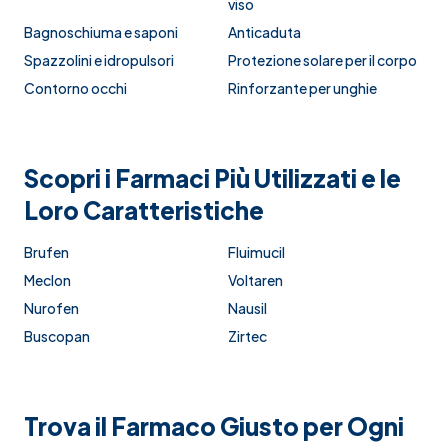
viso
Bagnoschiuma e saponi
Anticaduta
Spazzolini e idropulsori
Protezione solare per il corpo
Contorno occhi
Rinforzante per unghie
Scopri i Farmaci Più Utilizzati e le
Loro Caratteristiche
Brufen
Fluimucil
Meclon
Voltaren
Nurofen
Nausil
Buscopan
Zirtec
Trova il Farmaco Giusto per Ogni