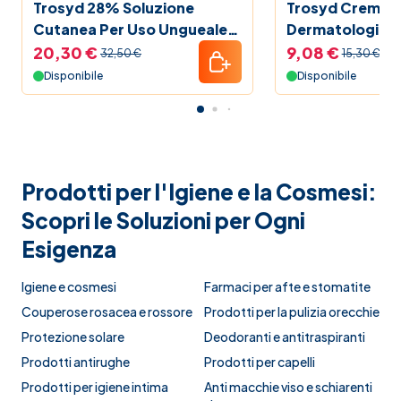
Trosyd 28% Soluzione
Trosyd Crema
Cutanea Per Uso Ungueale
Dermatologica
Tioconazolo 12 ml
20,30 €
9,08 €
32,50 €
15,30 €
Disponibile
Disponibile
Prodotti per l'Igiene e la Cosmesi:
Scopri le Soluzioni per Ogni
Esigenza
Igiene e cosmesi
Farmaci per afte e stomatite
Couperose rosacea e rossore
Prodotti per la pulizia orecchie
Protezione solare
Deodoranti e antitraspiranti
Prodotti antirughe
Prodotti per capelli
Prodotti per igiene intima
Anti macchie viso e schiarenti