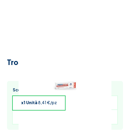
Trosyd repair 25ml
Scegli l’acquisto multiplo e risparmia
x1 Unità
8,41 €/pz
x4 Unità
8,24 €/pz
x5 Unità
8,16 €/pz
x6 Unità
8,07 €/pz