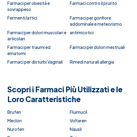
Farmaci per obesità e
Farmaci contro il prurito
sovrappeso
Fermenti lattici
Farmaci per gonfiore
addominale e meteorismo
Farmaci per dolori muscolari e
antimicotici
articolari
Farmaci per traumi ed
Farmaci per dolori mestruali
ematomi
Farmaci per disturbi Vaginali
Rimedi naturali allergia
Scopri i Farmaci Più Utilizzati e le
Loro Caratteristiche
Brufen
Fluimucil
Meclon
Voltaren
Nurofen
Nausil