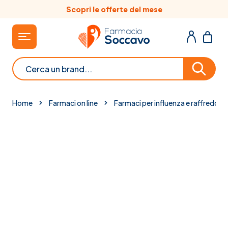
Salta al contenuto
Scopri le offerte del mese
Cerca
Home
Farmaci on line
Farmaci per influenza e raffreddor