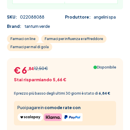
SKU:
022088088
Produttore:
angelini spa
Brand:
tantum verde
Farmaci on line
Farmaci per influenza e raffreddore
Farmaci per mal di gola
€ 6
Disponibile
12,50 €
,84
Stai risparmiando 5,66 €
Il prezzo più basso degli ultimi 30 giorni è stato di
6,84 €
Puoi pagare in
comode rate con