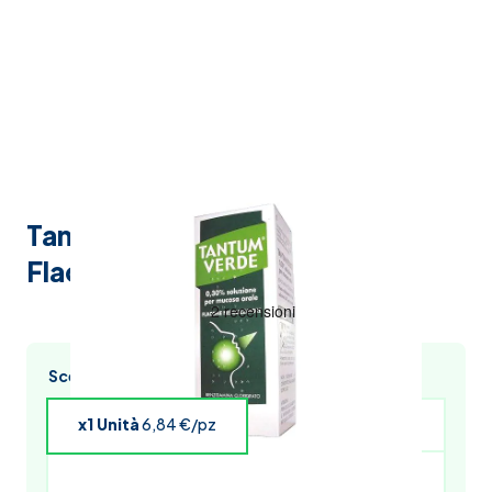
Tantum Verde Nebulizzatore
Flacone 15ml 0,3%
Scegli l’acquisto multiplo e risparmia
x1 Unità
6,84 €/pz
x4 Unità
6,70 €/pz
x5 Unità
6,64 €/pz
x6 Unità
6,57 €/pz