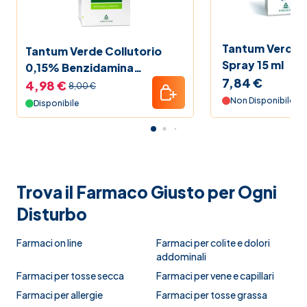
Tantum Verde 
Tantum Verde Collutorio
Spray 15 ml
0,15% Benzidamina
7,84 €
Cloridrato Flacone 120 ml
4,98 €
8,00 €
Non Disponibile
Disponibile
Trova il Farmaco Giusto per Ogni
Disturbo
Farmaci on line
Farmaci per colite e dolori
addominali
Farmaci per tosse secca
Farmaci per vene e capillari
Farmaci per allergie
Farmaci per tosse grassa