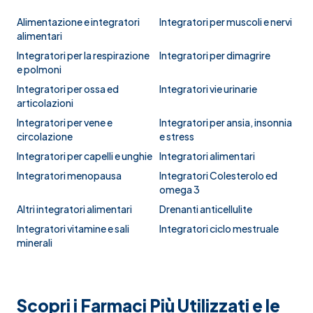
Alimentazione e integratori
Integratori per muscoli e nervi
alimentari
Integratori per la respirazione
Integratori per dimagrire
e polmoni
Integratori per ossa ed
Integratori vie urinarie
articolazioni
Integratori per vene e
Integratori per ansia, insonnia
circolazione
e stress
Integratori per capelli e unghie
Integratori alimentari
Integratori menopausa
Integratori Colesterolo ed
omega 3
Altri integratori alimentari
Drenanti anticellulite
Integratori vitamine e sali
Integratori ciclo mestruale
minerali
Scopri i Farmaci Più Utilizzati e le