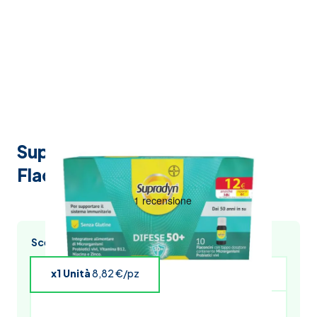
Supradyn Difese 50+ Promo 10
Flaconcini da 10 ml
Scegli l’acquisto multiplo e risparmia
x1 Unità
8,82 €/pz
x4 Unità
8,64 €/pz
x5 Unità
8,56 €/pz
x6 Unità
8,47 €/pz