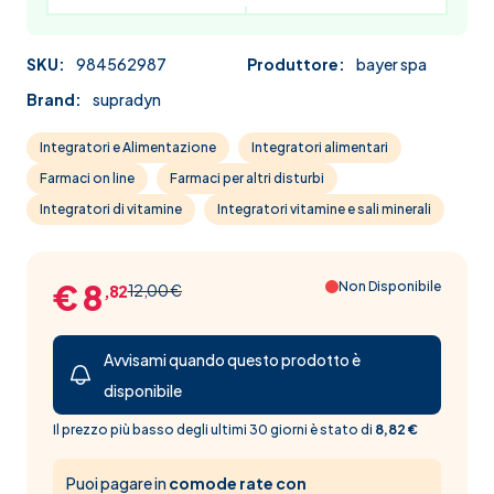
SKU:
984562987
Produttore:
bayer spa
Brand:
supradyn
Integratori e Alimentazione
Integratori alimentari
Farmaci on line
Farmaci per altri disturbi
Integratori di vitamine
Integratori vitamine e sali minerali
€ 8
Non Disponibile
12,00 €
,82
Avvisami quando questo prodotto è
disponibile
Il prezzo più basso degli ultimi 30 giorni è stato di
8,82 €
Puoi pagare in
comode rate con