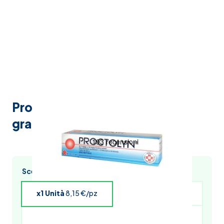
Proctolyn crema rettale da 30
grammi
Scegli l’acquisto multiplo e risparmia
x1 Unità
8,15 €/pz
x4 Unità
7,99 €/pz
x5 Unità
7,91 €/pz
x6 Unità
7,82 €/pz