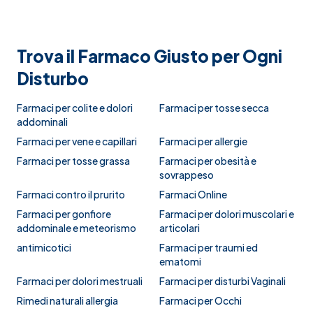
Trova il Farmaco Giusto per Ogni
Disturbo
Farmaci per colite e dolori
Farmaci per tosse secca
addominali
Farmaci per vene e capillari
Farmaci per allergie
Farmaci per tosse grassa
Farmaci per obesità e
sovrappeso
Farmaci contro il prurito
Farmaci Online
Farmaci per gonfiore
Farmaci per dolori muscolari e
addominale e meteorismo
articolari
antimicotici
Farmaci per traumi ed
ematomi
Farmaci per dolori mestruali
Farmaci per disturbi Vaginali
Rimedi naturali allergia
Farmaci per Occhi