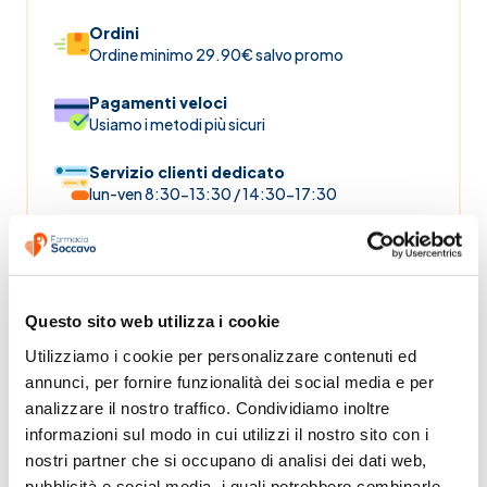
Ordini
Ordine minimo 29.90€ salvo promo
Pagamenti veloci
Usiamo i metodi più sicuri
Servizio clienti dedicato
lun-ven 8:30-13:30 / 14:30-17:30
Categorie
Questo sito web utilizza i cookie
Farmaci
Farmaci
Farmaci
Elenco
Proc
Utilizziamo i cookie per personalizzare contenuti ed 
on line
per
per
Farmaci
annunci, per fornire funzionalità dei social media e per 
stomaco
emorroidi
analizzare il nostro traffico. Condividiamo inoltre 
e
e ragadi
intestino
informazioni sul modo in cui utilizzi il nostro sito con i 
nostri partner che si occupano di analisi dei dati web, 
pubblicità e social media, i quali potrebbero combinarle 