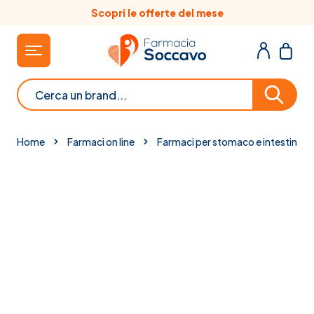
Salta al contenuto
Scopri le offerte del mese
Cerca
Home
Farmaci on line
Farmaci per stomaco e intestino