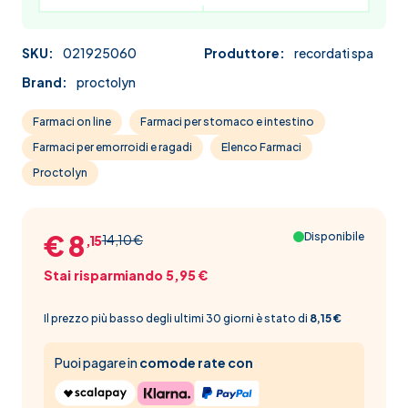
SKU:
021925060
Produttore:
recordati spa
Brand:
proctolyn
Farmaci on line
Farmaci per stomaco e intestino
Farmaci per emorroidi e ragadi
Elenco Farmaci
Proctolyn
€ 8
Disponibile
14,10 €
,15
Stai risparmiando 5,95 €
Il prezzo più basso degli ultimi 30 giorni è stato di
8,15 €
Puoi pagare in
comode rate con