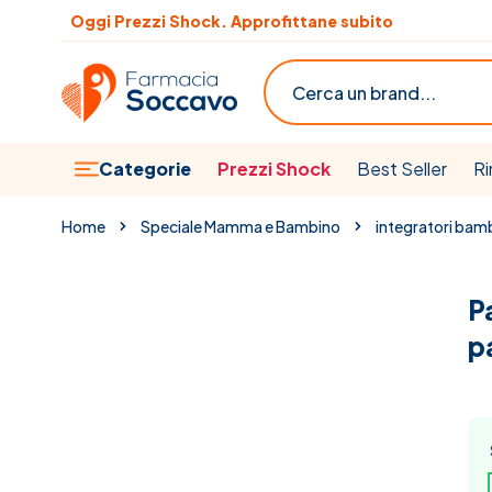
Salta al contenuto
Scopri le offerte del mese
Cerca
Categorie
Prezzi Shock
Best Seller
Ri
Home
Speciale Mamma e Bambino
integratori bamb
P
p