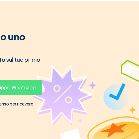
to uno
to
sul tuo primo
gruppo Whatsapp
senso per ricevere