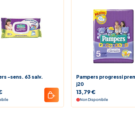
s -sens. 63 salv.
Pampers progressi pre
j20
€
13,79 €
ibile
Non Disponibile