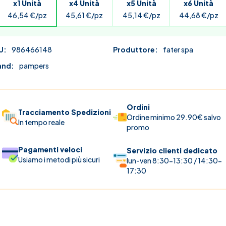
x1 Unità
x4 Unità
x5 Unità
x6 Unità
46,54 €/pz
45,61 €/pz
45,14 €/pz
44,68 €/pz
U:
986466148
Produttore:
fater spa
and:
pampers
Ordini
Tracciamento Spedizioni
Ordine minimo 29.90€ salvo
In tempo reale
promo
Pagamenti veloci
Servizio clienti dedicato
Usiamo i metodi più sicuri
lun-ven 8:30-13:30 / 14:30-
17:30