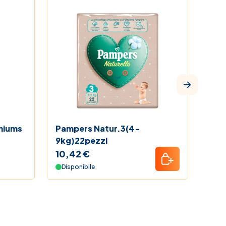
miums
Pampers Natur.3(4-
Pam
9kg)22pezzi
18k
10,42 €
10,
Disponibile
Dis