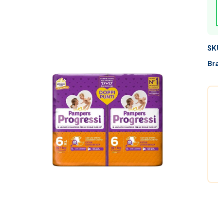
SK
Br