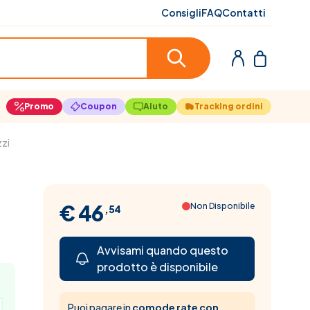
Consigli
FAQ
Contatti
Promo
Coupon
Aiuto
Tracking ordini
zzi
€ 46
Non Disponibile
,54
Avvisami quando questo
prodotto è disponibile
Puoi pagare in
comode rate con