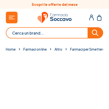
Salta al contenuto
Scopri le offerte del mese
Cerca
Home
Farmaci on line
Altro
Farmaci per Smettere di