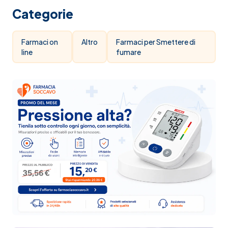
Categorie
Farmaci on
Altro
Farmaci per Smettere di
line
fumare