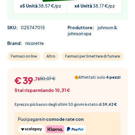
x5 Unità
38,57 €/pz
x6 Unità
38,17 €/pz
SKU:
025747015
Produttore:
johnson &
johnson spa
Brand:
nicorette
Farmaci on line
Altro
Farmaci per Smettere di fumare
€ 39
Affrettati: solo
4 pezzi
50,07 €
,76
Stai risparmiando 10,31 €
Il prezzo più basso degli ultimi 30 giorni è stato di
39,42 €
Puoi pagare in
comode rate con