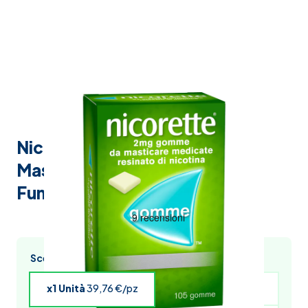
Nicorette 2 mg Gomme
Masticabili Per Smettere Di
Fumare 105 Pezzi
Scegli l’acquisto multiplo e risparmia
x1 Unità
39,76 €/pz
x4 Unità
38,96 €/pz