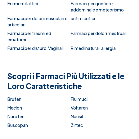
Fermenti lattici
Farmaci per gonfiore
addominale e meteorismo
Farmaci per dolori muscolari e
antimicotici
articolari
Farmaci per traumi ed
Farmaci per dolori mestruali
ematomi
Farmaci per disturbi Vaginali
Rimedi naturali allergia
Scopri i Farmaci Più Utilizzati e le
Loro Caratteristiche
Brufen
Fluimucil
Meclon
Voltaren
Nurofen
Nausil
Buscopan
Zirtec