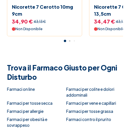
Nicorette 7 Cerotto 10mg
Nicorette 7 Ce
9cm
13,5cm
34,90 €
34,47 €
43,13 €
43,13 €
Non Disponibile
Non Disponibile
Trova il Farmaco Giusto per Ogni
Disturbo
Farmaci on line
Farmaci per colite e dolori
addominali
Farmaci per tosse secca
Farmaci per vene e capillari
Farmaci per allergie
Farmaci per tosse grassa
Farmaci per obesità e
Farmaci contro il prurito
sovrappeso