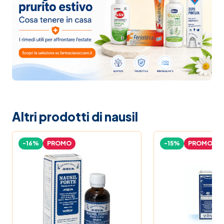
Altri prodotti di nausil
-16%
PROMO
-15%
PROMO