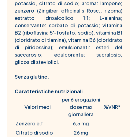
potassio, citrato di sodio; aroma: lampone;
zenzero (Zingiber officinalis Rosc., rizoma)
estratto idroalcolico 1:1; L-alanina;
conservante: sorbato di potassio; vitamina
B2 (riboflavina 5'-fosfato, sodio), vitamina B1
(cloridrato di tiamina), vitamina B6 (cloridrato
di piridossina); emulsionanti: esteri del
saccarosio; edulcorante: sucralosio,
glicosidi steviolici.
Senza
glutine
.
Caratteristiche nutrizionali
per 6 erogazioni
Valori medi
dose max
%VNR*
giornaliera
Zenzero e.f.
6,5 mg
Citrato di sodio
26 mg