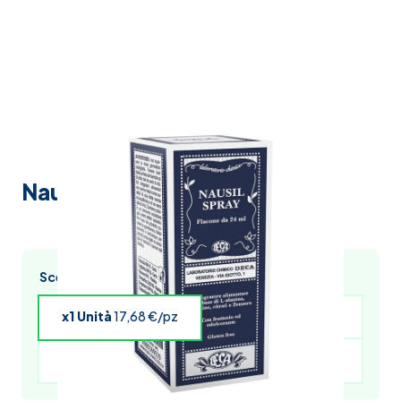
Nausil spray 24 ml
Scegli l’acquisto multiplo e risparmia
x1 Unità
17,68 €/pz
x4 Unità
17,33 €/pz
x5 Unità
17,15 €/pz
x6 Unità
16,97 €/pz