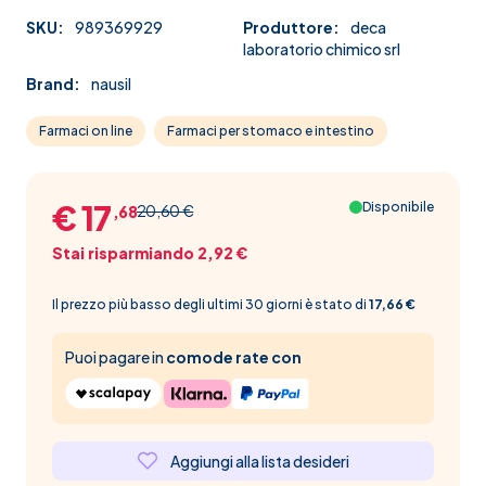
SKU:
989369929
Produttore:
deca
laboratorio chimico srl
Brand:
nausil
Farmaci on line
Farmaci per stomaco e intestino
€ 17
Disponibile
20,60 €
,68
Stai risparmiando 2,92 €
Il prezzo più basso degli ultimi 30 giorni è stato di
17,66 €
Puoi pagare in
comode rate con
Aggiungi alla lista desideri