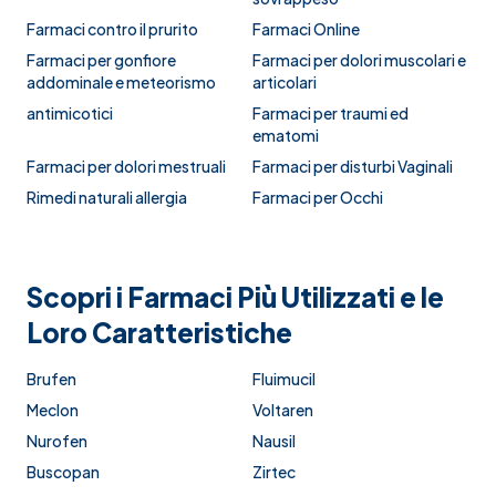
Farmaci contro il prurito
Farmaci Online
Farmaci per gonfiore
Farmaci per dolori muscolari e
addominale e meteorismo
articolari
antimicotici
Farmaci per traumi ed
ematomi
Farmaci per dolori mestruali
Farmaci per disturbi Vaginali
Rimedi naturali allergia
Farmaci per Occhi
Scopri i Farmaci Più Utilizzati e le
Loro Caratteristiche
Brufen
Fluimucil
Meclon
Voltaren
Nurofen
Nausil
Buscopan
Zirtec