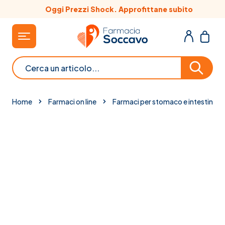
Salta al contenuto
Oggi Prezzi Shock. Approfittane subito
Cerca
Home
Farmaci on line
Farmaci per stomaco e intestino