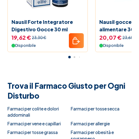
Nausil Forte Integratore
Nausil gocce in
Digestivo Gocce 30 ml
alimentare 30m
19,62 €
20,07 €
23,30 €
23,68 €
Disponibile
Disponibile
Trova il Farmaco Giusto per Ogni
Disturbo
Farmaci per colite e dolori
Farmaci per tosse secca
addominali
Farmaci per vene e capillari
Farmaci per allergie
Farmaci per tosse grassa
Farmaci per obesità e
sovrappeso