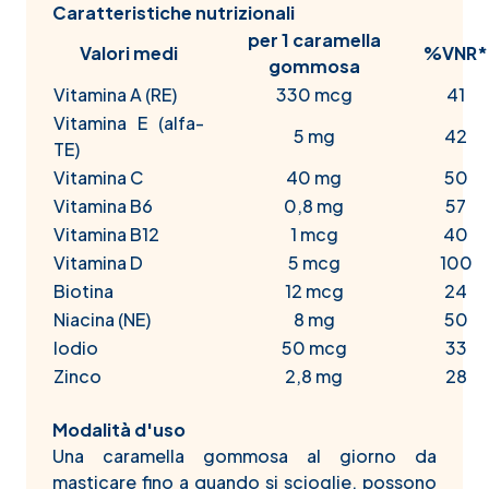
Caratteristiche nutrizionali
per 1 caramella
Valori medi
%VNR*
gommosa
Vitamina A (RE)
330 mcg
41
Vitamina E (alfa-
5 mg
42
TE)
Vitamina C
40 mg
50
Vitamina B6
0,8 mg
57
Vitamina B12
1 mcg
40
Vitamina D
5 mcg
100
Biotina
12 mcg
24
Niacina (NE)
8 mg
50
Iodio
50 mcg
33
Zinco
2,8 mg
28
Modalità d'uso
Una caramella gommosa al giorno da
masticare fino a quando si scioglie, possono