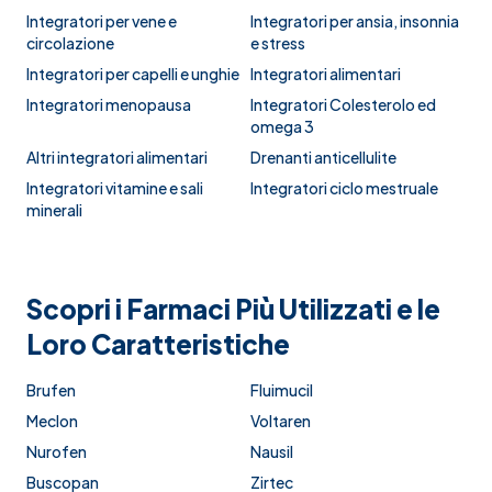
Integratori per vene e
Integratori per ansia, insonnia
circolazione
e stress
Integratori per capelli e unghie
Integratori alimentari
Integratori menopausa
Integratori Colesterolo ed
omega 3
Altri integratori alimentari
Drenanti anticellulite
Integratori vitamine e sali
Integratori ciclo mestruale
minerali
Scopri i Farmaci Più Utilizzati e le
Loro Caratteristiche
Brufen
Fluimucil
Meclon
Voltaren
Nurofen
Nausil
Buscopan
Zirtec