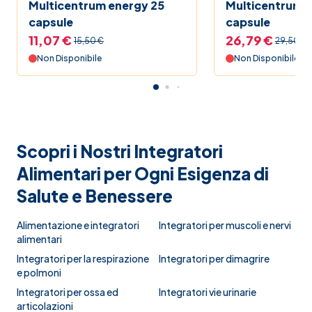
Multicentrum energy 25
Multicentrum energy 60
capsule
capsule
11,07 €
26,79 €
15,50 €
29,50 €
Non Disponibile
Non Disponibile
Scopri i Nostri Integratori
Alimentari per Ogni Esigenza di
Salute e Benessere
Alimentazione e integratori
Integratori per muscoli e nervi
alimentari
Integratori per la respirazione
Integratori per dimagrire
e polmoni
Integratori per ossa ed
Integratori vie urinarie
articolazioni