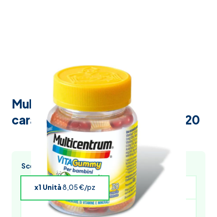
Multicentrum vitagummy 30
caramelle gommose promo 2020
Scegli l’acquisto multiplo e risparmia
x1 Unità
8,05 €/pz
x4 Unità
7,89 €/pz
x5 Unità
7,81 €/pz
x6 Unità
7,73 €/pz