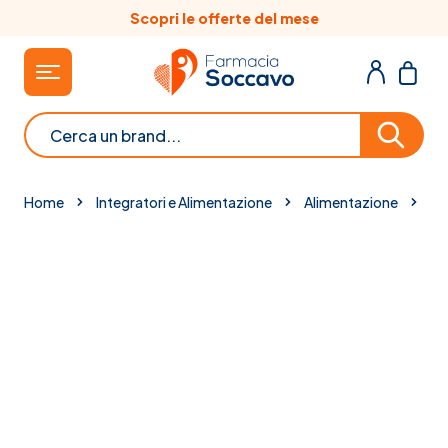
Salta al contenuto
Scopri le offerte del mese
Cerca
Home
Integratori e Alimentazione
Alimentazione
Mu