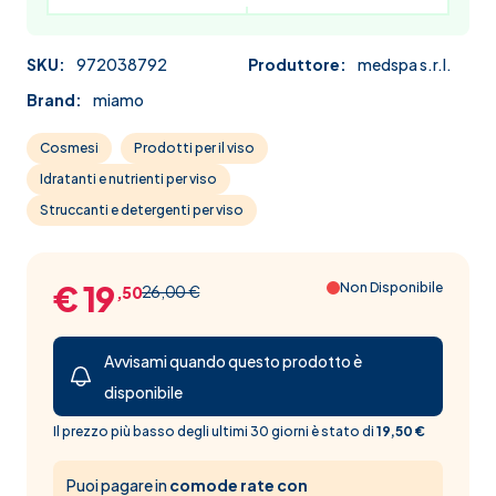
SKU:
972038792
Produttore:
medspa s.r.l.
Brand:
miamo
Cosmesi
Prodotti per il viso
Idratanti e nutrienti per viso
Struccanti e detergenti per viso
€ 19
Non Disponibile
26,00 €
,50
Avvisami quando questo prodotto è
disponibile
Il prezzo più basso degli ultimi 30 giorni è stato di
19,50 €
Puoi pagare in
comode rate con