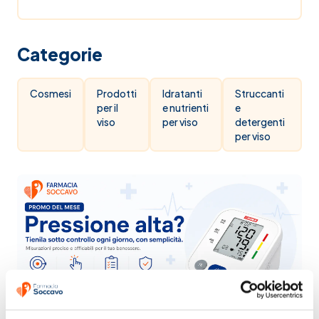
Categorie
Cosmesi
Prodotti
Idratanti
Struccanti
per il
e nutrienti
e
viso
per viso
detergenti
per viso