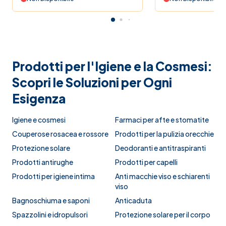
Prodotti per l'Igiene e la Cosmesi:
Scopri le Soluzioni per Ogni
Esigenza
Igiene e cosmesi
Farmaci per afte e stomatite
Couperose rosacea e rossore
Prodotti per la pulizia orecchie
Protezione solare
Deodoranti e antitraspiranti
Prodotti antirughe
Prodotti per capelli
Prodotti per igiene intima
Anti macchie viso e schiarenti
viso
Bagnoschiuma e saponi
Anticaduta
Spazzolini e idropulsori
Protezione solare per il corpo