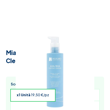
Miamo AHA/BHA Purifying
Cleanser 250 ml
Scegli l’acquisto multiplo e risparmia
x1 Unità
19,50 €/pz
x4 Unità
19,11 €/pz
x5 Unità
18,92 €/pz
x6 Unità
18,72 €/pz