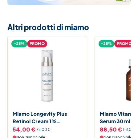
Altri prodotti di miamo
-25%
PROMO
-25%
PROMO
Miamo Longevity Plus
Miamo Vitamin
Retinol Cream 1%
Serum 30 ml
Advanced Formula 50 ml
54,00 €
88,50 €
72,00 €
118,00 €
Non Disponibile
Non Disponibile