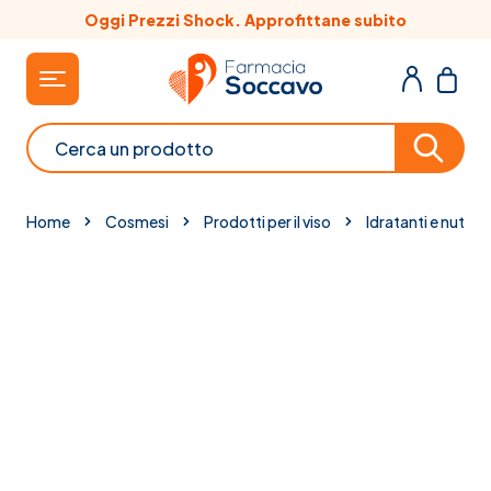
Salta al contenuto
Oggi Prezzi Shock. Approfittane subito
Cerca
Home
Cosmesi
Prodotti per il viso
Idratanti e nutrien