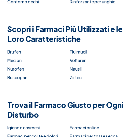
Contorno occhi
Rinforzante per unghie
Scopri i Farmaci Più Utilizzati e le
Loro Caratteristiche
Brufen
Fluimucil
Meclon
Voltaren
Nurofen
Nausil
Buscopan
Zirtec
Trova il Farmaco Giusto per Ogni
Disturbo
Igiene e cosmesi
Farmaci on line
Farmaci per colite e dolori
Farmaci per tosse secca