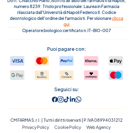
Dott. Chiacchio Mario, iscritto all'albo dei farmacisti di Napoli,
numero 8239. Titolo professionale: Laurea in Farmacia
rilasciata dall'Università di Napoli Federico II. Codice
deontologico dell'ordine dei farmacisti. Per visionare
clicca
qui
Operatore biologico certificato n.IT-BIO-007
Puoi pagare con:
Seguici su:
CM FARMA S.r.l.
| Tutti i diritti riservati | P.IVA 08994031212
Privacy Policy
Cookie Policy
Web Agency