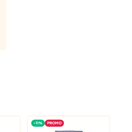
-11%
PROMO
-15