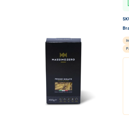
SK
Br
I
P