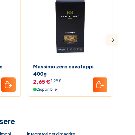
e
Massimo zero cavatappi
Mas
400g
Rig
2,65 €
2,5
2,99 €
Disponibile
Dis
ssere
olmoni
Integratori per dimagrire