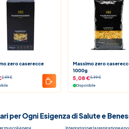
mo zero caserecce
Massimo zero caserecc
1000g
€
5,08 €
2,99 €
5,99 €
ibile
Disponibile
tari per Ogni Esigenza di Salute e Bene
er muscoli e nervi
Integratori per la respirazione e p