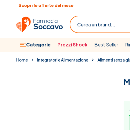
Salta al contenuto
Scopri le offerte del mese
Cerca
Categorie
Prezzi Shock
Best Seller
Ri
Home
Integratori e Alimentazione
Alimenti senza gl
M