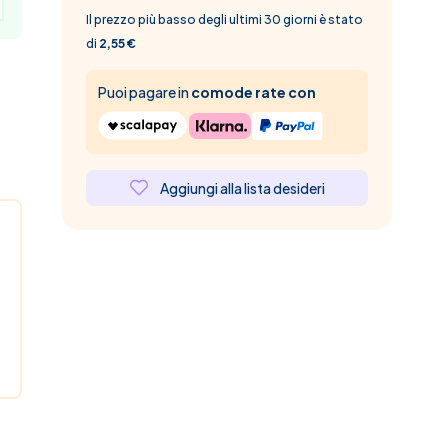
Il prezzo più basso degli ultimi 30 giorni è stato
di
2,55 €
Puoi pagare in
comode rate con
Aggiungi alla lista desideri