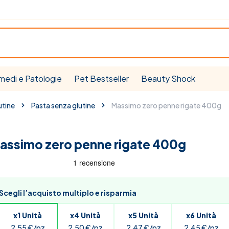
medi e Patologie
Pet Bestseller
Beauty Shock
utine
Pasta senza glutine
Massimo zero penne rigate 400g
assimo zero penne rigate 400g
Scegli l’acquisto multiplo e risparmia
x1 Unità
x4 Unità
x5 Unità
x6 Unità
2,55 €/pz
2,50 €/pz
2,47 €/pz
2,45 €/pz