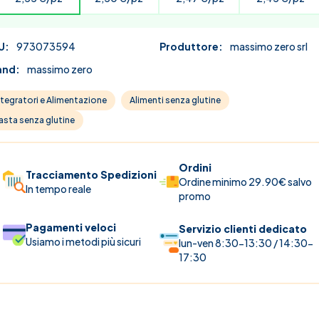
U:
973073594
Produttore:
massimo zero srl
and:
massimo zero
ntegratori e Alimentazione
Alimenti senza glutine
asta senza glutine
Ordini
Tracciamento Spedizioni
Ordine minimo 29.90€ salvo
In tempo reale
promo
Pagamenti veloci
Servizio clienti dedicato
Usiamo i metodi più sicuri
lun-ven 8:30-13:30 / 14:30-
17:30