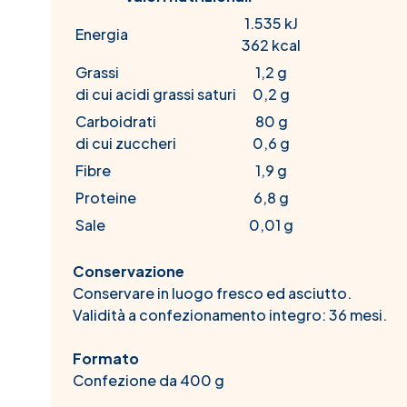
1.535 kJ
Energia
362 kcal
Grassi
1,2 g
di cui acidi grassi saturi
0,2 g
Carboidrati
80 g
di cui zuccheri
0,6 g
Fibre
1,9 g
Proteine
6,8 g
Sale
0,01 g
Conservazione
Conservare in luogo fresco ed asciutto.
Validità a confezionamento integro: 36 mesi.
Formato
Confezione da 400 g