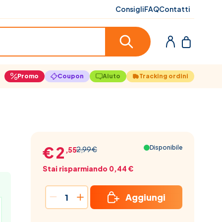
Consigli
FAQ
Contatti
Promo
Coupon
Aiuto
Tracking ordini
€ 2
Disponibile
2,99 €
,55
Stai risparmiando 0,44 €
Aggiungi