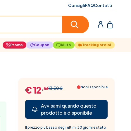
Consigli
FAQ
Contatti
Promo
Coupon
Aiuto
Tracking ordini
€ 12
Non Disponibile
13,30 €
,56
Avvisami quando questo
prodotto è disponibile
Il prezzo più basso degli ultimi 30 giorni è stato