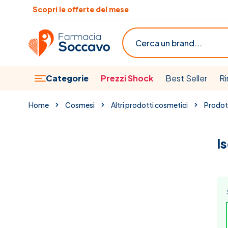
Salta al contenuto
Scopri le offerte del mese
Cerca
Categorie
Prezzi Shock
Best Seller
Ri
Home
Cosmesi
Altri prodotti cosmetici
Prodott
I