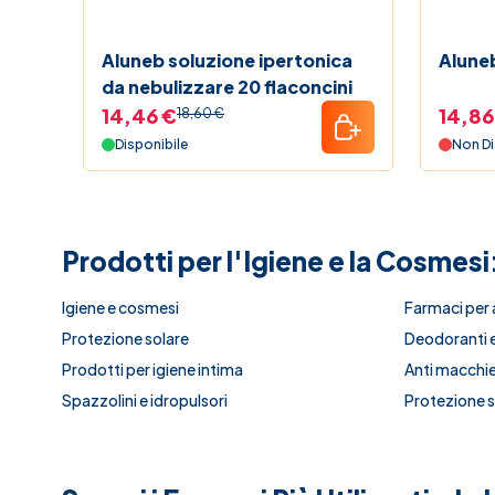
Aluneb soluzione ipertonica
Alune
da nebulizzare 20 flaconcini
14,46 €
14,86
18,60 €
Disponibile
Non Di
Prodotti per l'Igiene e la Cosmesi
Igiene e cosmesi
Farmaci per 
Protezione solare
Deodoranti e
Prodotti per igiene intima
Anti macchie 
Spazzolini e idropulsori
Protezione so