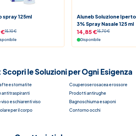
b spray 125ml
Aluneb Soluzione Ipert
3% Spray Nasale 125 ml
 €
14,85 €
15,10 €
15,70 €
sponibile
Disponibile
: Scopri le Soluzioni per Ogni Esigenza
afte e stomatite
Couperose rosacea e rossore
 antitraspiranti
Prodotti antirughe
viso e schiarenti viso
Bagnoschiuma e saponi
lare per il corpo
Contorno occhi