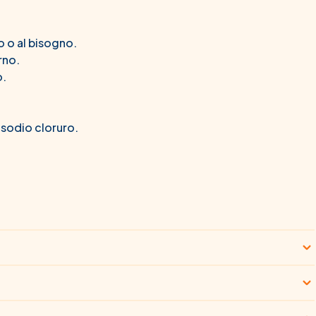
o o al bisogno.
rno.
o.
 sodio cloruro.