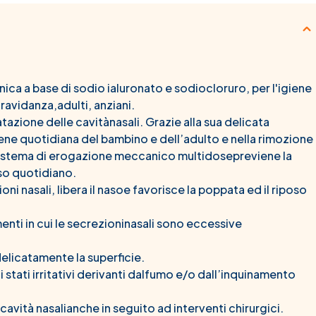
ica a base di sodio ialuronato e sodiocloruro, per l'igiene
ravidanza,adulti, anziani.
tazione delle cavitànasali. Grazie alla sua delicata
ene quotidiana del bambino e dell’adulto e nella rimozione
l sistema di erogazione meccanico multidosepreviene la
so quotidiano.
ioni nasali, libera il nasoe favorisce la poppata ed il riposo
enti in cui le secrezioninasali sono eccessive
elicatamente la superficie.
 stati irritativi derivanti dalfumo e/o dall’inquinamento
 cavità nasalianche in seguito ad interventi chirurgici.