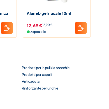
onica
Aluneb gel nasale 10ml
Alun
12,69 €
21,
12,90 €
Disponibile
Dis
Prodotti per la pulizia orecchie
Prodotti per capelli
Anticaduta
Rinforzante per unghie