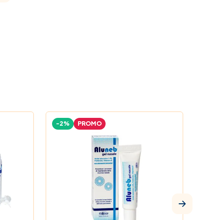
-2%
PROMO
-6%