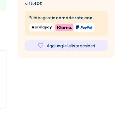
di
13,42 €
Puoi pagare in
comode rate con
Aggiungi alla lista desideri