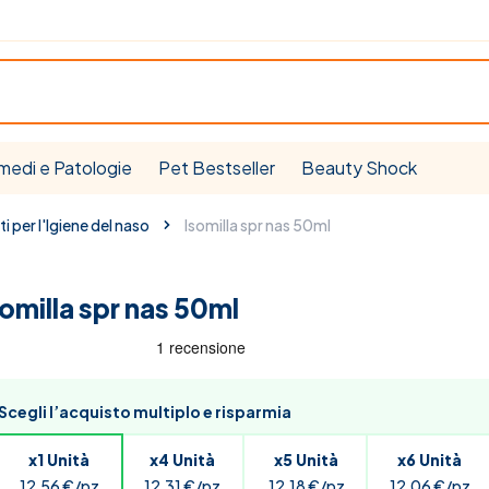
medi e Patologie
Pet Bestseller
Beauty Shock
i per l'Igiene del naso
Isomilla spr nas 50ml
somilla spr nas 50ml
Scegli l’acquisto multiplo e risparmia
x1 Unità
x4 Unità
x5 Unità
x6 Unità
12,56 €/pz
12,31 €/pz
12,18 €/pz
12,06 €/pz