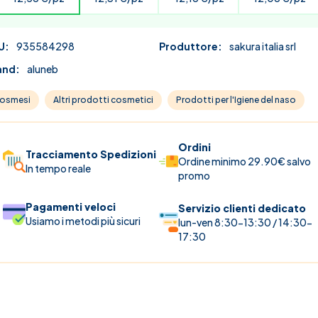
U:
935584298
Produttore:
sakura italia srl
and:
aluneb
osmesi
Altri prodotti cosmetici
Prodotti per l'Igiene del naso
Ordini
Tracciamento Spedizioni
Ordine minimo 29.90€ salvo
In tempo reale
promo
Pagamenti veloci
Servizio clienti dedicato
Usiamo i metodi più sicuri
lun-ven 8:30-13:30 / 14:30-
17:30