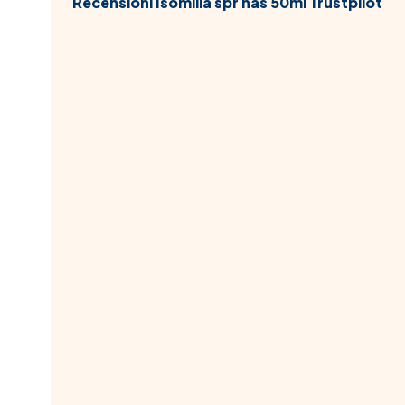
Recensioni Isomilla spr nas 50ml Trustpilot