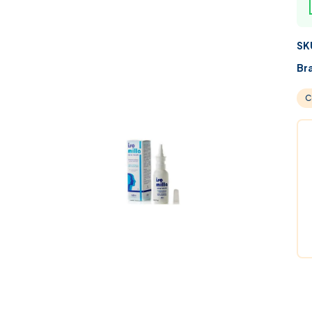
SK
Br
C