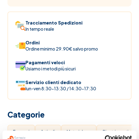
Tracciamento Spedizioni
In tempo reale
Ordini
Ordine minimo 29.90€ salvo promo
Pagamenti veloci
Usiamo i metodi più sicuri
Servizio clienti dedicato
lun-ven 8:30-13:30 / 14:30-17:30
Categorie
Farmaci
Articoli
Materiale
Cicatrizzanti
on line
sanitari
per
per ferite