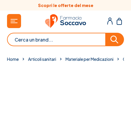
Salta al contenuto
Scopri le offerte del mese
Cerca
Home
Articoli sanitari
Materiale per Medicazioni
Cica