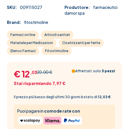
SKU:
009115027
Produttore:
farmaceutici
damor spa
Brand:
fitostimoline
Farmaci on line
Articoli sanitari
Materiale per Medicazioni
Cicatrizzanti per ferite
Elenco Farmaci
Fitostimoline
€ 12
Affrettati: solo
3 pezzi
20,00 €
,03
Stai risparmiando 7,97 €
Il prezzo più basso degli ultimi 30 giorni è stato di
12,03 €
Puoi pagare in
comode rate con