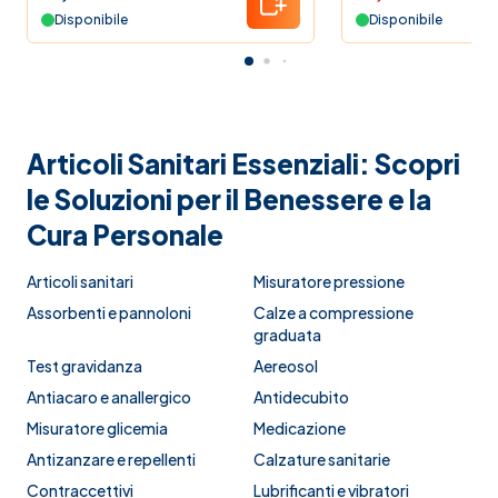
Disponibile
Disponibile
Articoli Sanitari Essenziali: Scopri
le Soluzioni per il Benessere e la
Cura Personale
Articoli sanitari
Misuratore pressione
Assorbenti e pannoloni
Calze a compressione
graduata
Test gravidanza
Aereosol
Antiacaro e anallergico
Antidecubito
Misuratore glicemia
Medicazione
Antizanzare e repellenti
Calzature sanitarie
Contraccettivi
Lubrificanti e vibratori