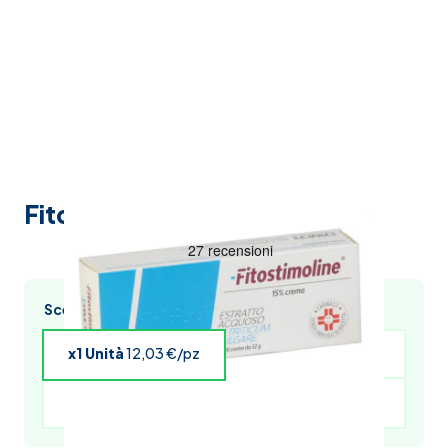
Fitostimoline 15% Crema 32g
Scegli l’acquisto multiplo e risparmia
x1 Unità
12,03 €/pz
x4 Unità
11,79 €/pz
x5 Unità
11,67 €/pz
x6 Unità
11,55 €/pz