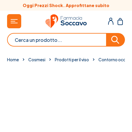
Salta al contenuto
Oggi Prezzi Shock. Approfittane subito
Cerca
Home
Cosmesi
Prodotti per il viso
Contorno occhi