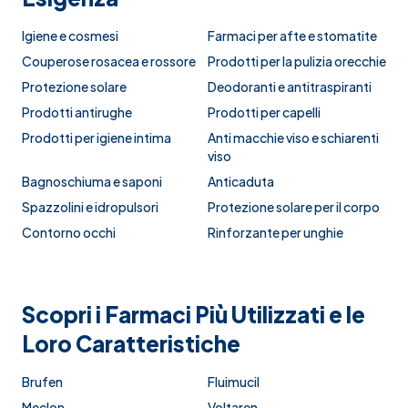
Igiene e cosmesi
Farmaci per afte e stomatite
Couperose rosacea e rossore
Prodotti per la pulizia orecchie
Protezione solare
Deodoranti e antitraspiranti
Prodotti antirughe
Prodotti per capelli
Prodotti per igiene intima
Anti macchie viso e schiarenti
viso
Bagnoschiuma e saponi
Anticaduta
Spazzolini e idropulsori
Protezione solare per il corpo
Contorno occhi
Rinforzante per unghie
Scopri i Farmaci Più Utilizzati e le
Loro Caratteristiche
Brufen
Fluimucil
Meclon
Voltaren