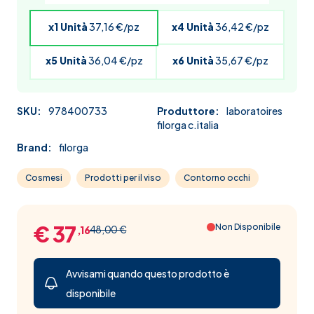
x1 Unità
37,16 €/pz
x4 Unità
36,42 €/pz
x5 Unità
36,04 €/pz
x6 Unità
35,67 €/pz
SKU:
978400733
Produttore:
laboratoires
filorga c.italia
Brand:
filorga
Cosmesi
Prodotti per il viso
Contorno occhi
€ 37
Non Disponibile
48,00 €
,16
Avvisami quando questo prodotto è
disponibile