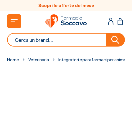
Salta al contenuto
Scopri le offerte del mese
Cerca
Home
Veterinaria
Integratori e parafarmaci per animali