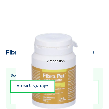
Fibra Pet 612Mg 50 Compresse
Scegli l’acquisto multiplo e risparmia
x1 Unità
18,16 €/pz
x4 Unità
17,80 €/pz
x5 Unità
17,61 €/pz
x6 Unità
17,43 €/pz