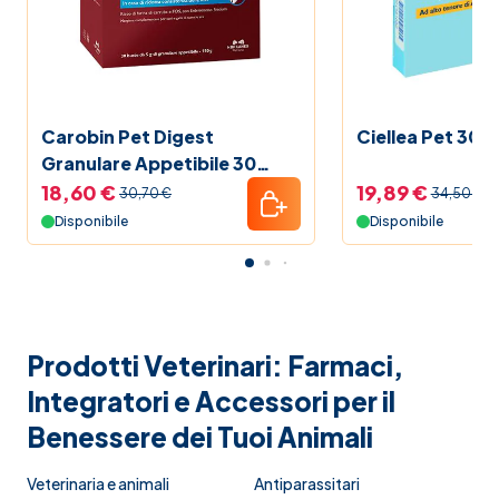
Carobin Pet Digest
Ciellea Pet 30 P
Granulare Appetibile 30
Buste
18,60 €
19,89 €
30,70 €
34,50 €
Disponibile
Disponibile
Prodotti Veterinari: Farmaci,
Integratori e Accessori per il
Benessere dei Tuoi Animali
Veterinaria e animali
Antiparassitari