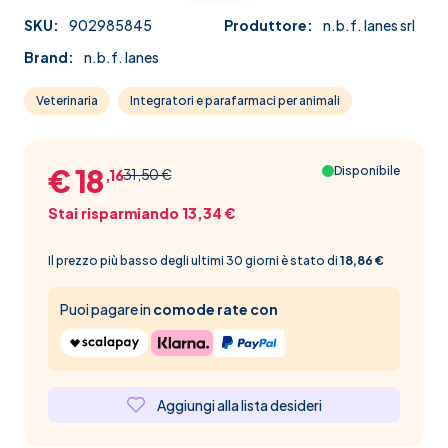
SKU:
902985845
Produttore:
n.b.f. lanes srl
Brand:
n.b.f. lanes
Veterinaria
Integratori e parafarmaci per animali
€ 18
Disponibile
31,50 €
,16
Stai risparmiando 13,34 €
Il prezzo più basso degli ultimi 30 giorni è stato di
18,86 €
Puoi pagare in
comode rate con
Aggiungi alla lista desideri