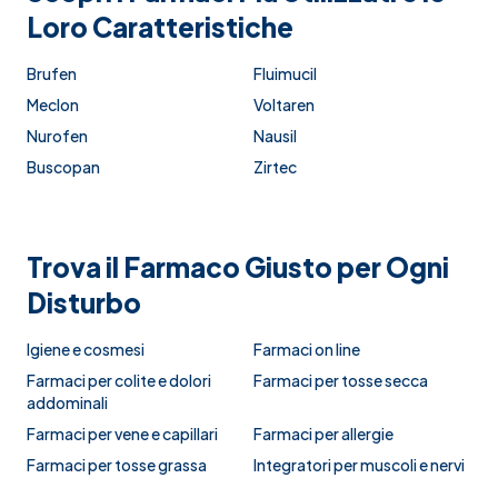
Loro Caratteristiche
Brufen
Fluimucil
Meclon
Voltaren
Nurofen
Nausil
Buscopan
Zirtec
Trova il Farmaco Giusto per Ogni
Disturbo
Igiene e cosmesi
Farmaci on line
Farmaci per colite e dolori
Farmaci per tosse secca
addominali
Farmaci per vene e capillari
Farmaci per allergie
Farmaci per tosse grassa
Integratori per muscoli e nervi