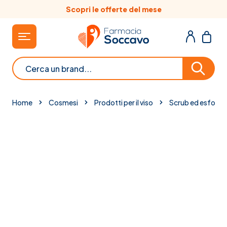
Salta al contenuto
Scopri le offerte del mese
Cerca
Home
Cosmesi
Prodotti per il viso
Scrub ed esfolian