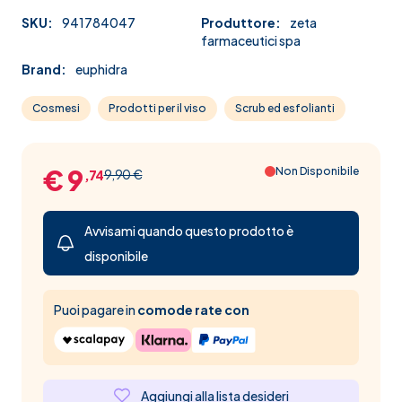
SKU:
941784047
Produttore:
zeta
farmaceutici spa
Brand:
euphidra
Cosmesi
Prodotti per il viso
Scrub ed esfolianti
€ 9
Non Disponibile
9,90 €
,74
Avvisami quando questo prodotto è
disponibile
Puoi pagare in
comode rate con
Aggiungi alla lista desideri