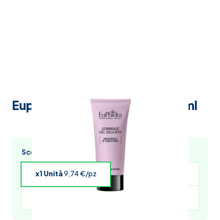
Euphidra gommage gel del.75ml
Scegli l’acquisto multiplo e risparmia
x1 Unità
9,74 €/pz
x4 Unità
9,55 €/pz
x5 Unità
9,45 €/pz
x6 Unità
9,35 €/pz