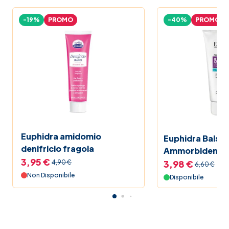
-19%
PROMO
-40%
PROMO
Euphidra amidomio
Euphidra Balsa
denifricio fragola
Ammorbidente 
3,95 €
3,98 €
4,90 €
6,60 €
Non Disponibile
Disponibile