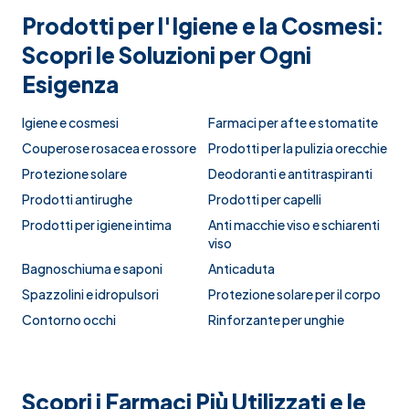
Prodotti per l'Igiene e la Cosmesi:
Scopri le Soluzioni per Ogni
Esigenza
Igiene e cosmesi
Farmaci per afte e stomatite
Couperose rosacea e rossore
Prodotti per la pulizia orecchie
Protezione solare
Deodoranti e antitraspiranti
Prodotti antirughe
Prodotti per capelli
Prodotti per igiene intima
Anti macchie viso e schiarenti
viso
Bagnoschiuma e saponi
Anticaduta
Spazzolini e idropulsori
Protezione solare per il corpo
Contorno occhi
Rinforzante per unghie
Scopri i Farmaci Più Utilizzati e le