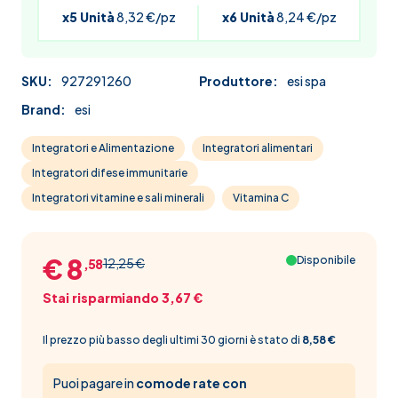
x5 Unità
8,32 €/pz
x6 Unità
8,24 €/pz
SKU:
927291260
Produttore:
esi spa
Brand:
esi
Integratori e Alimentazione
Integratori alimentari
Integratori difese immunitarie
Integratori vitamine e sali minerali
Vitamina C
€ 8
Disponibile
12,25 €
,58
Stai risparmiando 3,67 €
Il prezzo più basso degli ultimi 30 giorni è stato di
8,58 €
Puoi pagare in
comode rate con