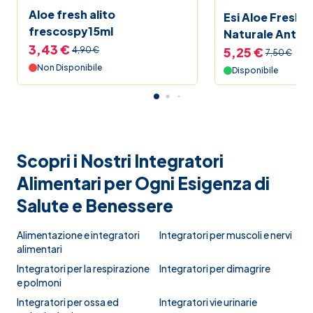
Aloe fresh alito
Esi Aloe Fresh C
frescospy15ml
Naturale Antiba
3,43 €
all'Aloe Vera 50
5,25 €
4,90 €
7,50 €
Non Disponibile
Disponibile
Scopri i Nostri Integratori
Alimentari per Ogni Esigenza di
Salute e Benessere
Alimentazione e integratori
Integratori per muscoli e nervi
alimentari
Integratori per la respirazione
Integratori per dimagrire
e polmoni
Integratori per ossa ed
Integratori vie urinarie