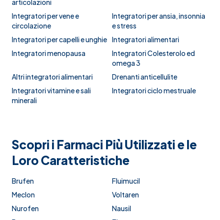
articolazioni
Integratori per vene e
Integratori per ansia, insonnia
circolazione
e stress
Integratori per capelli e unghie
Integratori alimentari
Integratori menopausa
Integratori Colesterolo ed
omega 3
Altri integratori alimentari
Drenanti anticellulite
Integratori vitamine e sali
Integratori ciclo mestruale
minerali
Scopri i Farmaci Più Utilizzati e le
Loro Caratteristiche
Brufen
Fluimucil
Meclon
Voltaren
Nurofen
Nausil