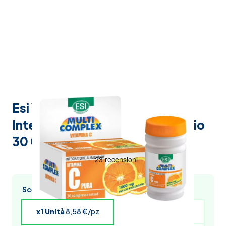
Esi Vitamina C Pura Retard
Integratore Sistema Immunitario
30 Compresse
Scegli l’acquisto multiplo e risparmia
x1 Unità
8,58 €/pz
x4 Unità
8,41 €/pz