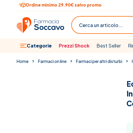
Salta al contenuto
Ordine minimo 29.90€ salvo promo
Cerca
Categorie
Prezzi Shock
Best Seller
Ri
Home
Farmaci on line
Farmaci per altri disturbi
E
I
C