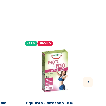
-37%
PROMO
-28
tale
Equilibra Chitosano1000