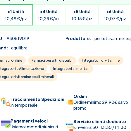
x1 Unità
x4 Unità
x5 Unità
x6 Unità
10,49 €/pz
10,28 €/pz
10,18 €/pz
10,07 €/pz
U:
980519019
Produttore:
perfetti van melle 
and:
equilibra
r image
View larger image
View larger image
View larger image
View larger 
armaci on line
Farmaci per altri disturbi
Integratori di vitamine
ntegratori e Alimentazione
Integratori alimentari
ntegratori vitamine e sali minerali
Ordini
Tracciamento Spedizioni
Ordine minimo 29.90€ salvo
In tempo reale
promo
Pagamenti veloci
Servizio clienti dedicato
Usiamo i metodi più sicuri
lun-ven 8:30-13:30 / 14:30-