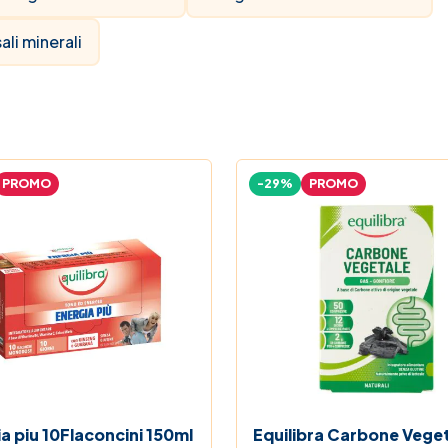
ali minerali
PROMO
-29%
PROMO
a piu 10Flaconcini 150ml
Equilibra Carbone Vege