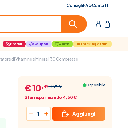
Consigli
FAQ
Contatti
Promo
Coupon
Aiuto
Tracking ordini
gratore di Vitamine e Minerali 30 Compresse
€ 10
Disponibile
14,99 €
,49
Stai risparmiando 4,50 €
Aggiungi