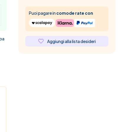
Puoi pagare in
comode rate con
spa
Aggiungi alla lista desideri
image
View larger image
View larger image