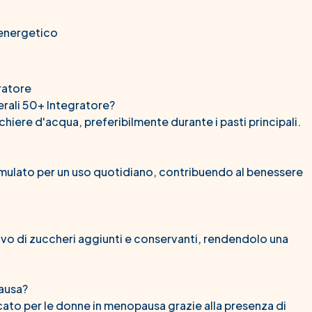
 energetico
ratore
erali 50+ Integratore?
iere d'acqua, preferibilmente durante i pasti principali.
formulato per un uso quotidiano, contribuendo al benessere
privo di zuccheri aggiunti e conservanti, rendendolo una
ausa?
cato per le donne in menopausa grazie alla presenza di