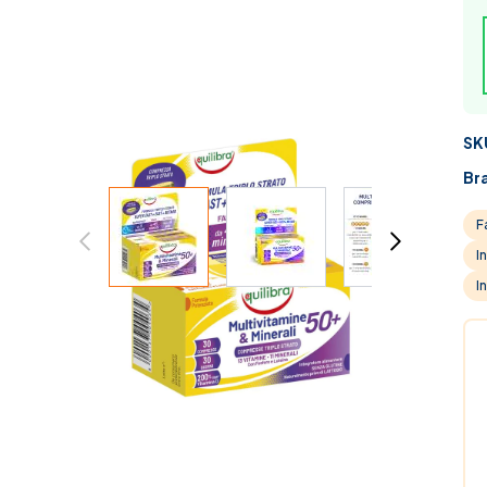
SK
Br
View larger image
View larger image
View large
F
I
I