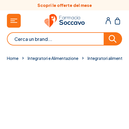
Salta al contenuto
Scopri le offerte del mese
Cerca
Home
Integratori e Alimentazione
Integratori alimentari