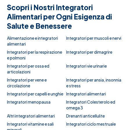
Scopri i Nostri Integratori
Alimentari per Ogni Esigenza di
Salute e Benessere
Alimentazione e integratori
Integratori per muscoli e nervi
alimentari
Integratori per la respirazione
Integratori per dimagrire
e polmoni
Integratori per ossa ed
Integratori vie urinarie
articolazioni
Integratori per vene e
Integratori per ansia, insonnia
circolazione
e stress
Integratori per capelli e unghie
Integratori alimentari
Integratori menopausa
Integratori Colesterolo ed
omega 3
Altri integratori alimentari
Drenanti anticellulite
Integratori vitamine e sali
Integratori ciclo mestruale
minerali