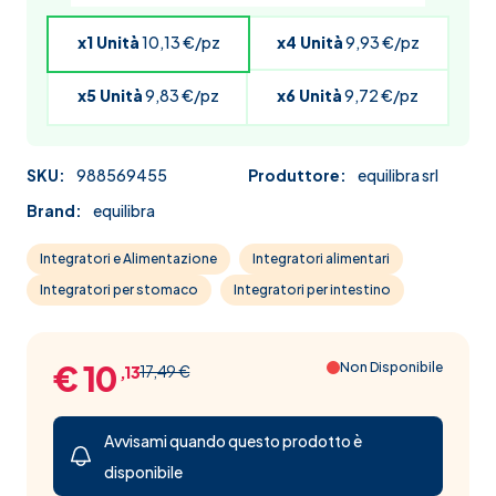
x1 Unità
10,13 €/pz
x4 Unità
9,93 €/pz
x5 Unità
9,83 €/pz
x6 Unità
9,72 €/pz
SKU:
988569455
Produttore:
equilibra srl
Brand:
equilibra
Integratori e Alimentazione
Integratori alimentari
Integratori per stomaco
Integratori per intestino
€ 10
Non Disponibile
17,49 €
,13
Avvisami quando questo prodotto è
disponibile