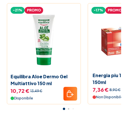
-21%
PROMO
-17%
PROMO
Energia piu 10F
Equilibra Aloe Dermo Gel
150ml
Multiattivo 150 ml
7,36 €
10,72 €
8,90 €
13,49 €
Non Disponibile
Disponibile