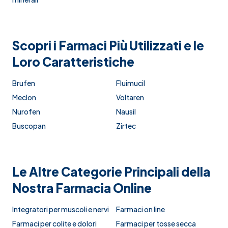
Scopri i Farmaci Più Utilizzati e le
Loro Caratteristiche
Brufen
Fluimucil
Meclon
Voltaren
Nurofen
Nausil
Buscopan
Zirtec
Le Altre Categorie Principali della
Nostra Farmacia Online
Integratori per muscoli e nervi
Farmaci on line
Farmaci per colite e dolori
Farmaci per tosse secca