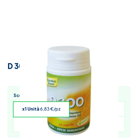
D 300 70 Capsule N-p
Scegli l’acquisto multiplo e risparmia
x1 Unità
6,83 €/pz
x4 Unità
6,69 €/pz
x5 Unità
6,63 €/pz
x6 Unità
6,56 €/pz