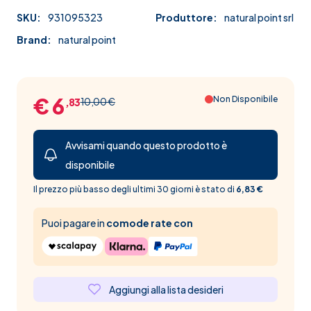
SKU:
931095323
Produttore:
natural point srl
Brand:
natural point
€ 6
Non Disponibile
10,00 €
,83
Avvisami quando questo prodotto è
disponibile
Il prezzo più basso degli ultimi 30 giorni è stato di
6,83 €
Puoi pagare in
comode rate con
Aggiungi alla lista desideri