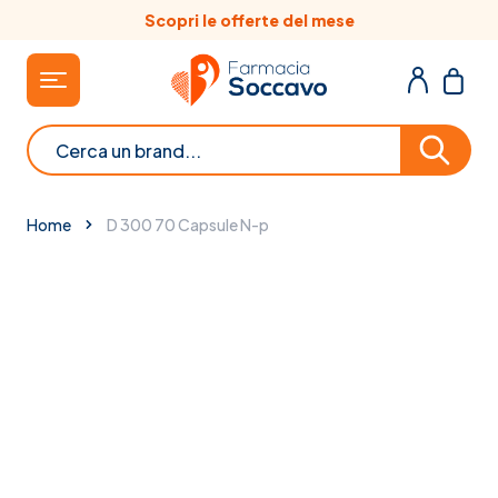
Salta al contenuto
Scopri le offerte del mese
Cerca
Home
D 300 70 Capsule N-p