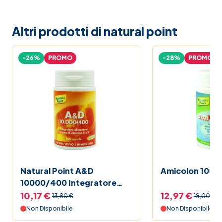
Altri prodotti di natural point
-26%
PROMO
-28%
PROMO
Natural Point A&D
Amicolon 100 
10000/400 Integratore
Vitaminico 100 Capsule
10,17 €
12,97 €
13,80 €
18,00 €
Non Disponibile
Non Disponibile