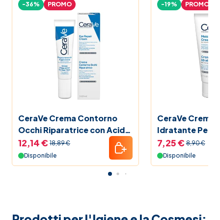
-36%
PROMO
-19%
PROMO
CeraVe Crema Contorno
CeraVe Crema 
Occhi Riparatrice con Acido
Idratante Pelle
Ialuronico 15 ml
50ml
12,14 €
7,25 €
18,89 €
8,90 €
Disponibile
Disponibile
Prodotti per l'Igiene e la Cosmesi: