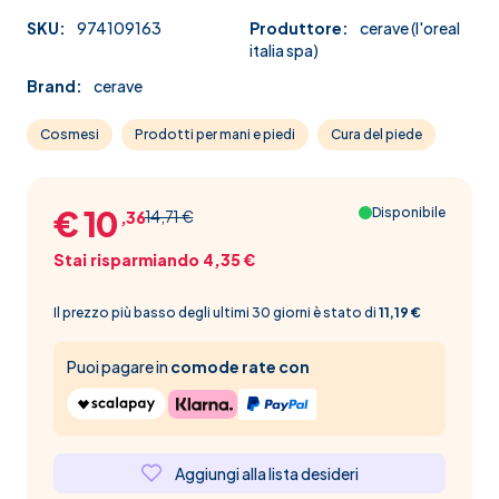
SKU:
974109163
Produttore:
cerave (l'oreal
italia spa)
Brand:
cerave
Cosmesi
Prodotti per mani e piedi
Cura del piede
€ 10
Disponibile
14,71 €
,36
Stai risparmiando 4,35 €
Il prezzo più basso degli ultimi 30 giorni è stato di
11,19 €
Puoi pagare in
comode rate con
Aggiungi alla lista desideri