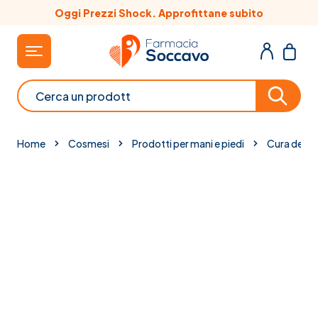
Salta al contenuto
Oggi Prezzi Shock. Approfittane subito
Cerca
Home
Cosmesi
Prodotti per mani e piedi
Cura del p