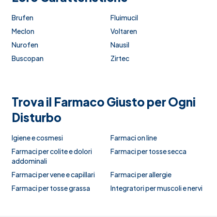
Brufen
Fluimucil
Meclon
Voltaren
Nurofen
Nausil
Buscopan
Zirtec
Trova il Farmaco Giusto per Ogni
Disturbo
Igiene e cosmesi
Farmaci on line
Farmaci per colite e dolori
Farmaci per tosse secca
addominali
Farmaci per vene e capillari
Farmaci per allergie
Farmaci per tosse grassa
Integratori per muscoli e nervi