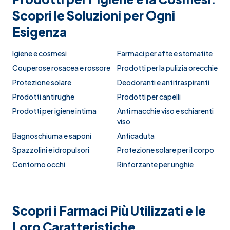
Scopri le Soluzioni per Ogni
Esigenza
Igiene e cosmesi
Farmaci per afte e stomatite
Couperose rosacea e rossore
Prodotti per la pulizia orecchie
Protezione solare
Deodoranti e antitraspiranti
Prodotti antirughe
Prodotti per capelli
Prodotti per igiene intima
Anti macchie viso e schiarenti
viso
Bagnoschiuma e saponi
Anticaduta
Spazzolini e idropulsori
Protezione solare per il corpo
Contorno occhi
Rinforzante per unghie
Scopri i Farmaci Più Utilizzati e le
Loro Caratteristiche