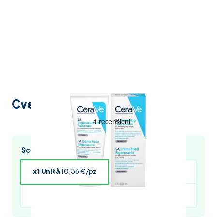
Cve crema piedi rig.88ml
Scegli l’acquisto multiplo e risparmia
x1 Unità
10,36 €/pz
x4 Unità
10,15 €/pz
x5 Unità
10,05 €/pz
x6 Unità
9,95 €/pz