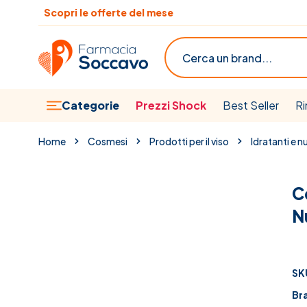
Salta al contenuto
Scopri le offerte del mese
Cerca
Categorie
Prezzi Shock
Best Seller
Ri
Home
Cosmesi
Prodotti per il viso
Idratanti e nu
C
N
SK
Br