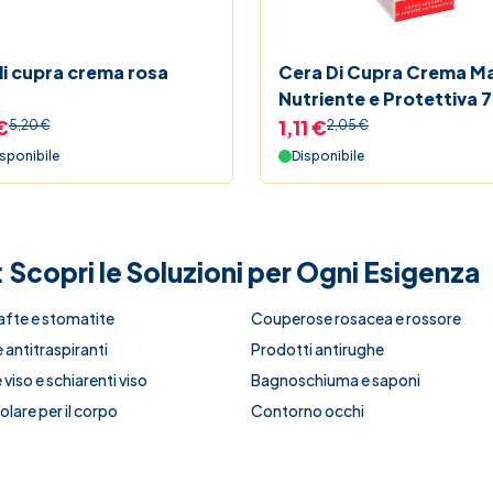
i cupra crema rosa
Cera Di Cupra Crema M
Nutriente e Protettiva 7
€
1,11 €
5,20 €
2,05 €
sponibile
Disponibile
: Scopri le Soluzioni per Ogni Esigenza
afte e stomatite
Couperose rosacea e rossore
 antitraspiranti
Prodotti antirughe
viso e schiarenti viso
Bagnoschiuma e saponi
lare per il corpo
Contorno occhi