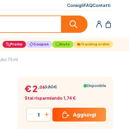
Consigli
FAQ
Contatti
Promo
Coupon
Aiuto
Tracking ordini
Tubo 75 ml
€ 2
Disponibile
3,80 €
,06
Stai risparmiando 1,74 €
Aggiungi