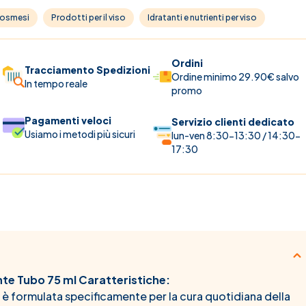
osmesi
Prodotti per il viso
Idratanti e nutrienti per viso
Ordini
Tracciamento Spedizioni
Ordine minimo 29.90€ salvo
In tempo reale
promo
Pagamenti veloci
Servizio clienti dedicato
Usiamo i metodi più sicuri
lun-ven 8:30-13:30 / 14:30-
17:30
te Tubo 75 ml Caratteristiche:
è formulata specificamente per la cura quotidiana della