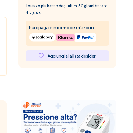
Il prezzo più basso degli ultimi 30 giorni è stato
di
2,06 €
Puoi pagare in
comode rate con
Aggiungi alla lista desideri