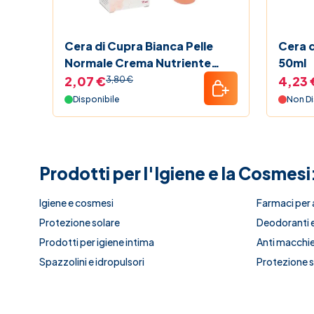
Cera di Cupra Bianca Pelle
Cera d
Normale Crema Nutriente
50ml
Tubo 75 ml
2,07 €
4,23 
3,80 €
Disponibile
Non Di
Prodotti per l'Igiene e la Cosmesi
Igiene e cosmesi
Farmaci per 
Protezione solare
Deodoranti e
Prodotti per igiene intima
Anti macchie 
Spazzolini e idropulsori
Protezione so