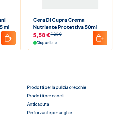
ani
Cera Di Cupra Crema
Cera
5 ml
Nutriente Protettiva 50ml
riel
5,58 €
5,3
7,20 €
Disponibile
Non
Prodotti per la pulizia orecchie
Prodotti per capelli
Anticaduta
Rinforzante per unghie