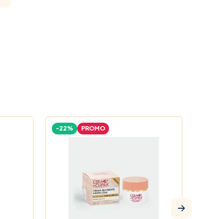
-22%
PROMO
-22