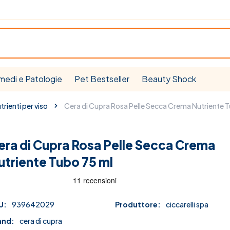
medi e Patologie
Pet Bestseller
Beauty Shock
trienti per viso
Cera di Cupra Rosa Pelle Secca Crema Nutriente 
era di Cupra Rosa Pelle Secca Crema
utriente Tubo 75 ml
U:
939642029
Produttore:
ciccarelli spa
and:
cera di cupra