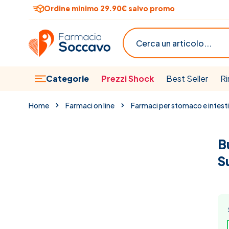
Salta al contenuto
Ordine minimo 29.90€ salvo promo
Cerca
Categorie
Prezzi Shock
Best Seller
Ri
Home
Farmaci on line
Farmaci per stomaco e intest
B
S