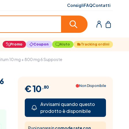
Consigli
FAQ
Contatti
Promo
Coupon
Aiuto
Tracking ordini
tum 10 mg + 800 mg 6 Supposte
 6
€ 10
Non Disponibile
,80
Avvisami quando questo
prodotto è disponibile
Puoi pagare in
comode rate con