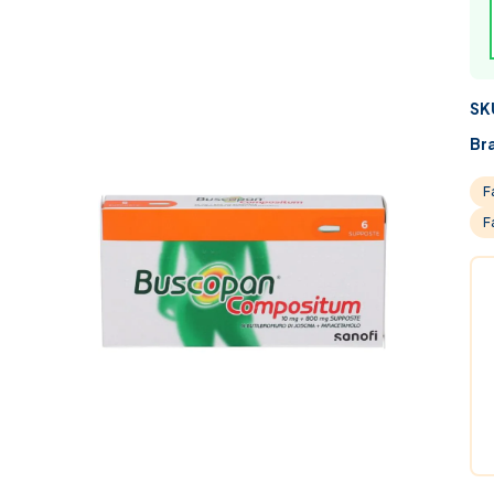
SK
Br
F
F