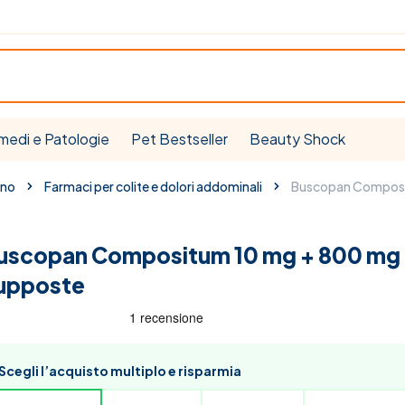
medi e Patologie
Pet Bestseller
Beauty Shock
ino
Farmaci per colite e dolori addominali
Buscopan Composi
uscopan Compositum 10 mg + 800 mg
upposte
Scegli l’acquisto multiplo e risparmia