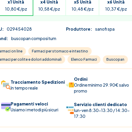
x1 Unità
x4 Unità
x5 Unità
x6 Unità
10,80 €/pz
10,58 €/pz
10,48 €/pz
10,37 €/pz
U:
029454028
Produttore:
sanofi spa
and:
buscopan compositum
armaci on line
Farmaci per stomaco e intestino
armaci per colite e dolori addominali
Elenco Farmaci
Buscopan
Ordini
Tracciamento Spedizioni
Ordine minimo 29.90€ salvo
In tempo reale
promo
Pagamenti veloci
Servizio clienti dedicato
Usiamo i metodi più sicuri
lun-ven 8:30-13:30 / 14:30-
17:30